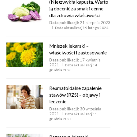
(Nie)zwykła kapusta. Warto
ją docenić za smak i cenne
dla zdrowia właściwości
Data publikacji:
21 sierpnia 2023
Data aktualizacji:
9 lutego 2024
Mniszek lekarski –
właściwości i zastosowanie
Data publikacji:
17 kwietnia
2021
Data aktualizacji:
4
grudnia 2023
Reumatoidalne zapalenie
stawów (RZS) – objawy i
leczenie
Data publikacji:
30 września
2021
Data aktualizacji:
1
grudnia 2021
Rozmaryn lekarski –