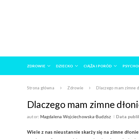
ZDROWIE
DZIECKO
CIĄŻA I PORÓD
PSYCHO
Strona główna
Zdrowie
Dlaczego mam zimne dł
Dlaczego mam zimne dłonie
autor:
Magdalena Wojciechowska-Budzisz
Data publik
Wiele z nas nieustannie skarży się na zimne dłonie