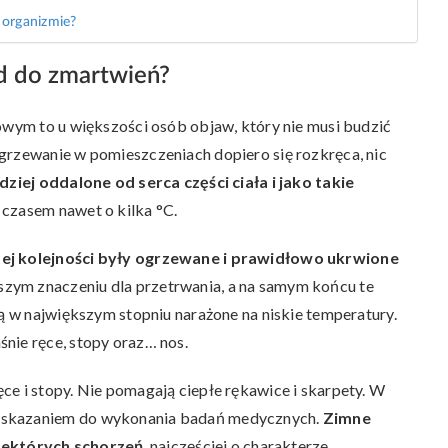
 organizmie?
ód do zmartwień?
mowym to u większości osób objaw, który nie musi budzić
grzewanie w pomieszczeniach dopiero się rozkręca, nic
dziej oddalone od serca części ciała i jako takie
, czasem nawet o kilka °C.
ej kolejności były ogrzewane i prawidłowo ukrwione
ejszym znaczeniu dla przetrwania, a na samym końcu te
są w największym stopniu narażone na niskie temperatury.
nie ręce, stopy oraz… nos.
ce i stopy. Nie pomagają ciepłe rękawice i skarpety. W
 wskazaniem do wykonania badań medycznych.
Zimne
iektórych schorzeń
, najczęściej o charakterze