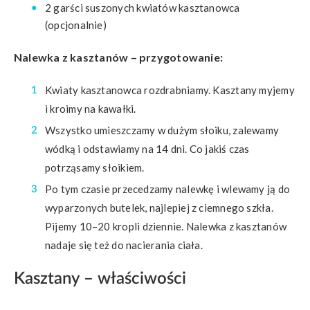
2 garści suszonych kwiatów kasztanowca
(opcjonalnie)
Nalewka z kasztanów – przygotowanie:
Kwiaty kasztanowca rozdrabniamy. Kasztany myjemy
i kroimy na kawałki.
Wszystko umieszczamy w dużym słoiku, zalewamy
wódką i odstawiamy na 14 dni. Co jakiś czas
potrząsamy słoikiem.
Po tym czasie przecedzamy nalewkę i wlewamy ją do
wyparzonych butelek, najlepiej z ciemnego szkła.
Pijemy 10–20 kropli dziennie. Nalewka z kasztanów
nadaje się też do nacierania ciała.
Kasztany – właściwości