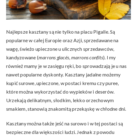
Najlepsze kasztany są nie tylko na placu Pigalle. Są
popularne w całej Europie oraz Azji, sprzedawane na
wagę, świeżo upieczone u ulicznych sprzedawców,
kandyzowane (
marrons glacés
,
marrons confits
). I my
również mamy je w zasięgu ręki, bo sprowadzają je u nas
nawet popularne dyskonty. Kasztany jadalne możemy
kupić surowe, upieczone, w postaci kremu czy puree,
które można wykorzystać do wypieków i deserów.
Urzekają delikatnym, słodkim, lekko orzechowym
smakiem, stanowią znakomitą przekąskę w chłodne dni.
Kasztany można także jeść na surowo i w tej postaci są
bezpieczne dla większości ludzi. Jednak z powodu