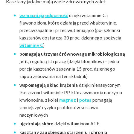
Kasztany jadalne mają wiele zdrowotnych zalet:
wzmacniają odporność
dzięki witaminie C i
flawonoidom, które działają przeciwbakteryjnie,
przeciwzapalnie i przeciwutleniająco (pół szklanki
kasztanów dostarcza 30 proc. dziennego spożycia
witaminy C
)
pomagają utrzymać równowagę mikrobiologiczną
jelit
, regulują ich pracę (dzięki błonnikowi – jedna
porcja kasztanów zapewnia 15 proc. dziennego
zapotrzebowania na ten składnik)
wspomagają układ krążenia
dzięki nienasyconym
tłuszczom i witaminie PP, która wzmacnia naczynia
krwionośne, z kolei
magnez
i
potas
pomagają
zmniejszyć ryzyko problemów sercowo-
naczyniowych
ujędrniają skórę
dzięki witaminom A i E
kasztany zapobiegają starzeniu i chronią