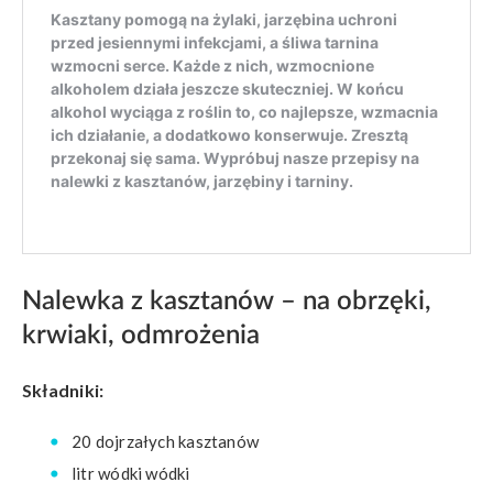
Nalewka z kasztanów – na obrzęki,
krwiaki, odmrożenia
Składniki:
20 dojrzałych kasztanów
litr wódki wódki