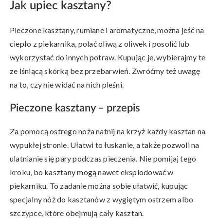
Jak upiec kasztany?
Pieczone kasztany, rumiane i aromatyczne, można jeść na
ciepło z piekarnika, polać oliwą z oliwek i posolić lub
wykorzystać do innych potraw. Kupując je, wybierajmy te
ze lśniącą skórką bez przebarwień. Zwróćmy też uwagę
na to, czy nie widać na nich pleśni.
Pieczone kasztany – przepis
Za pomocą ostrego noża natnij na krzyż każdy kasztan na
wypukłej stronie. Ułatwi to łuskanie, a także pozwoli na
ulatnianie się pary podczas pieczenia. Nie pomijaj tego
kroku, bo kasztany mogą nawet eksplodować w
piekarniku. To zadanie można sobie ułatwić, kupując
specjalny nóż do kasztanów z wygiętym ostrzem albo
szczypce, które obejmują cały kasztan.