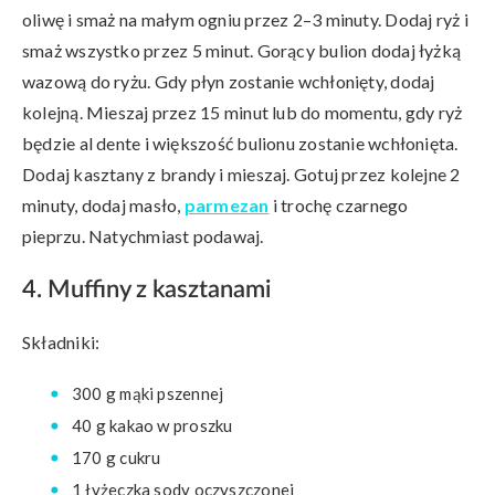
oliwę i smaż na małym ogniu przez 2–3 minuty. Dodaj ryż i
smaż wszystko przez 5 minut. Gorący bulion dodaj łyżką
wazową do ryżu. Gdy płyn zostanie wchłonięty, dodaj
kolejną. Mieszaj przez 15 minut lub do momentu, gdy ryż
będzie al dente i większość bulionu zostanie wchłonięta.
Dodaj kasztany z brandy i mieszaj. Gotuj przez kolejne 2
minuty, dodaj masło,
parmezan
i trochę czarnego
pieprzu. Natychmiast podawaj.
4. Muffiny z kasztanami
Składniki:
300 g mąki pszennej
40 g kakao w proszku
170 g cukru
1 łyżeczka sody oczyszczonej