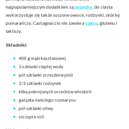
najpopularniejszym dodatkiem są
orzechy
, do ciasta
wykorzystuje się także suszone owoce, rodzynki, skórkę
pomarańczy. Castagnaccio nie zawiera
cukru
, glutenu i
laktozy.
Składniki:
400 g mąki kasztanowej
3 szklanki ciepłej wody
pół szklanki orzeszków pinii
1/3 szklanki rodzynek
kilka pokrojonych orzechów włoskich
gałązka świeżego rozmarynu
pół szklanki oliwy
szczypta soli