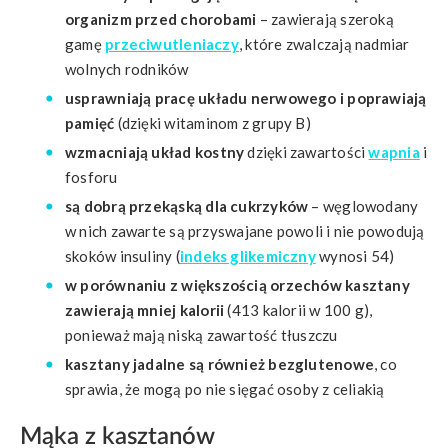
organizm przed chorobami
– zawierają szeroką
gamę
przeciwutleniaczy
, które zwalczają nadmiar
wolnych rodników
usprawniają pracę układu nerwowego i poprawiają
pamięć
(dzięki witaminom z grupy B)
wzmacniają układ kostny
dzięki zawartości
wapnia
i
fosforu
są dobrą przekąską dla cukrzyków
– węglowodany
w nich zawarte są przyswajane powoli i nie powodują
skoków insuliny (
indeks glikemiczny
wynosi 54)
w porównaniu z większością orzechów kasztany
zawierają mniej kalorii
(413 kalorii w 100 g),
ponieważ mają niską zawartość tłuszczu
kasztany jadalne są również bezglutenowe
, co
sprawia, że mogą po nie sięgać osoby z celiakią
Mąka z kasztanów