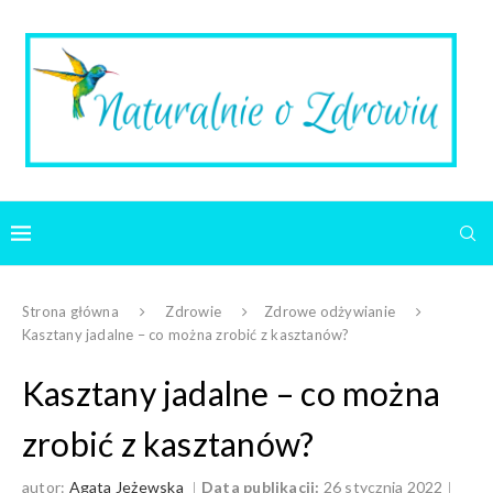
Strona główna
Zdrowie
Zdrowe odżywianie
Kasztany jadalne – co można zrobić z kasztanów?
Kasztany jadalne – co można
zrobić z kasztanów?
autor:
Agata Jeżewska
Data publikacji:
26 stycznia 2022