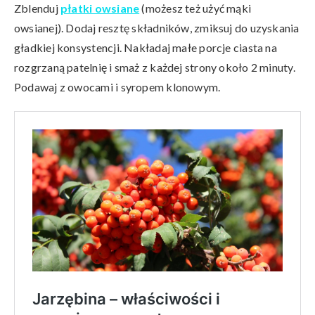
Zblenduj
płatki owsiane
(możesz też użyć mąki
owsianej). Dodaj resztę składników, zmiksuj do uzyskania
gładkiej konsystencji. Nakładaj małe porcje ciasta na
rozgrzaną patelnię i smaż z każdej strony około 2 minuty.
Podawaj z owocami i syropem klonowym.