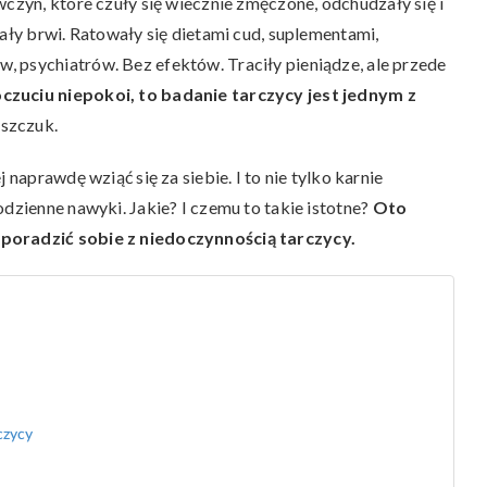
wczyn, które czuły się wiecznie zmęczone, odchudzały się i
dały brwi. Ratowały się dietami cud, suplementami,
 psychiatrów. Bez efektów. Traciły pieniądze, ale przede
czuciu niepokoi, to badanie tarczycy jest jednym z
eszczuk.
 naprawdę wziąć się za siebie. I to nie tylko karnie
odzienne nawyki. Jakie? I czemu to takie istotne?
Oto
 poradzić sobie z niedoczynnością tarczycy.
czycy