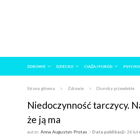
ZDROWIE
DZIECKO
CIĄŻA I PORÓD
PSYCHO
Strona główna
Zdrowie
Choroby przewlekłe
Niedoczynność tarczycy. N
że ją ma
autor:
Anna Augustyn-Protas
Data publikacji:
26 lu