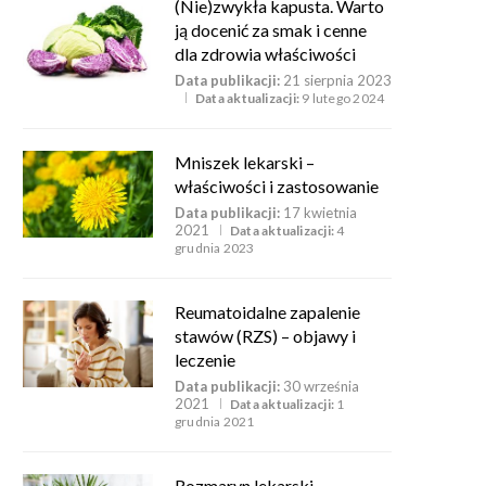
(Nie)zwykła kapusta. Warto
ją docenić za smak i cenne
dla zdrowia właściwości
Data publikacji:
21 sierpnia 2023
Data aktualizacji:
9 lutego 2024
Mniszek lekarski –
właściwości i zastosowanie
Data publikacji:
17 kwietnia
2021
Data aktualizacji:
4
grudnia 2023
Reumatoidalne zapalenie
stawów (RZS) – objawy i
leczenie
Data publikacji:
30 września
2021
Data aktualizacji:
1
grudnia 2021
Rozmaryn lekarski –