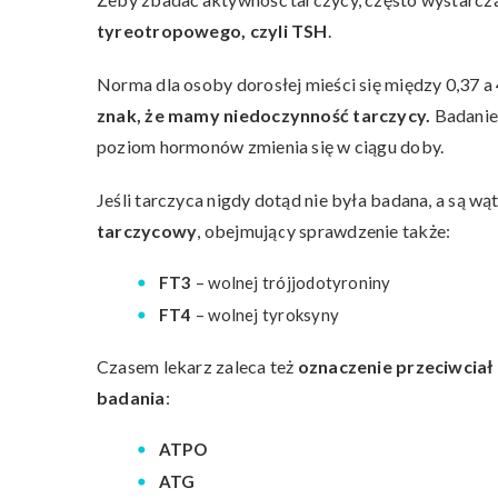
tyreotropowego, czyli TSH
.
Norma dla osoby dorosłej mieści się między 0,37 a 
znak, że mamy niedoczynność tarczycy.
Badanie 
poziom hormonów zmienia się w ciągu doby.
Jeśli tarczyca nigdy dotąd nie była badana, a są wąt
tarczycowy
, obejmujący sprawdzenie także:
FT3
– wolnej trójjodotyroniny
FT4
– wolnej tyroksyny
Czasem lekarz zaleca też
oznaczenie przeciwcia
badania
:
ATPO
ATG