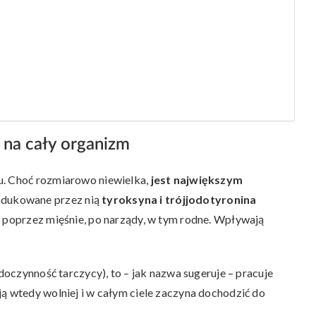
a na cały organizm
u. Choć rozmiarowo niewielka,
jest największym
odukowane przez nią
tyroksyna i trójjodotyronina
, poprzez mięśnie, po narządy, w tym rodne. Wpływają
edoczynność tarczycy), to – jak nazwa sugeruje – pracuje
ją wtedy wolniej i w całym ciele zaczyna dochodzić do