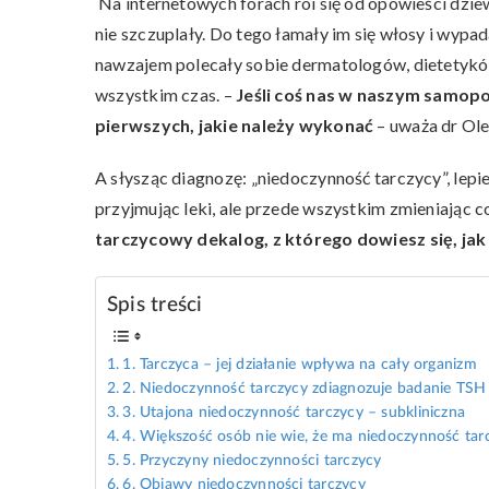
Na internetowych forach roi się od opowieści dzie
nie szczuplały. Do tego łamały im się włosy i wypa
nawzajem polecały sobie dermatologów, dietetyków,
wszystkim czas. –
Jeśli coś nas w naszym samopo
pierwszych, jakie należy wykonać
– uważa dr Ol
A słysząc diagnozę: „niedoczynność tarczycy”, lepiej
przyjmując leki, ale przede wszystkim zmieniając c
tarczycowy dekalog, z którego dowiesz się, jak
Spis treści
1. Tarczyca – jej działanie wpływa na cały organizm
2. Niedoczynność tarczycy zdiagnozuje badanie TSH
3. Utajona niedoczynność tarczycy – subkliniczna
4. Większość osób nie wie, że ma niedoczynność tar
5. Przyczyny niedoczynności tarczycy
6. Objawy niedoczynności tarczycy