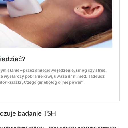
nozuje badanie TSH
 jedno proste badanie –
sprawdzenie
poziomu hormonu