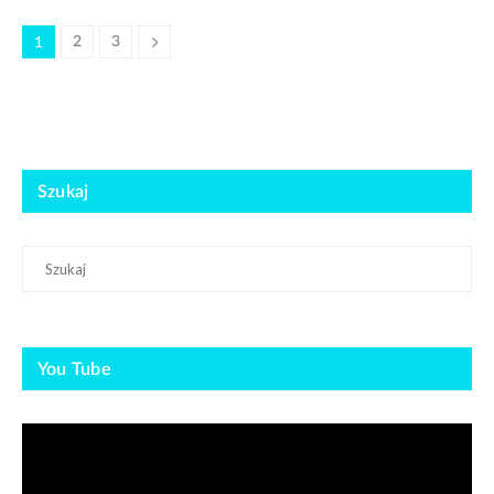
1
2
3
Szukaj
You Tube