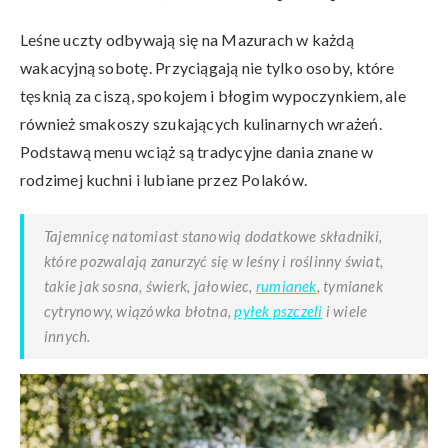
Leśne uczty odbywają się na Mazurach w każdą
wakacyjną sobotę. Przyciągają nie tylko osoby, które
tęsknią za ciszą, spokojem i błogim wypoczynkiem, ale
również smakoszy szukających kulinarnych wrażeń.
Podstawą menu wciąż są tradycyjne dania znane w
rodzimej kuchni i lubiane przez Polaków.
Tajemnicę natomiast stanowią dodatkowe składniki,
które pozwalają zanurzyć się w leśny i roślinny świat,
takie jak sosna, świerk, jałowiec,
rumianek
, tymianek
cytrynowy, wiązówka błotna,
pyłek pszczeli
i wiele
innych.