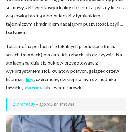
sosnowy, żel świerkowy idealny do sernika, pyszny krem z
wiązówką błotną albo bułeczki z tymiankiem i
tajemniczym składnikiem nadającym puszystości, czyli…
budyniem.
Tutaj można posłuchać o lokalnych produktach (m.in.
serach i miodach), mazurskich rybach lub dziczyźnie. Na
stołach znajdują się bukiety przygotowane z
wykorzystaniem ziół, kwiatów polnych, gałązek drzew i
liści m.in.
lipy
, czeremchy, dzikiej maliny, rozchodnika,
tawułki,
lawendy
lub kwiatu żurawki.
Ziołomiody
– sposób na zdrowie