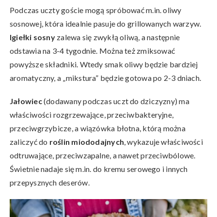
Podczas uczty goście mogą spróbować m.in. oliwy
sosnowej, która idealnie pasuje do grillowanych warzyw.
Igiełki sosny
zalewa się zwykłą oliwą, a następnie
odstawia na 3-4 tygodnie. Można też zmiksować
powyższe składniki. Wtedy smak oliwy będzie bardziej
aromatyczny, a „mikstura” będzie gotowa po 2-3 dniach.
Jałowiec
(dodawany podczas uczt do dziczyzny) ma
właściwości rozgrzewające, przeciwbakteryjne,
przeciwgrzybicze, a wiązówka błotna, którą można
zaliczyć do
roślin miododajnych
, wykazuje właściwości
odtruwające, przeciwzapalne, a nawet przeciwbólowe.
Świetnie nadaje się m.in. do kremu serowego i innych
przepysznych deserów.