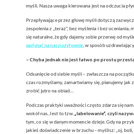
myśli. Nasza uwaga kierowana jest na odczucia płynąc
Przepływające przez głowę myśli dotyczą zazwyczaj
zespolenia z „teraz”, bez myślenia i bez oceniania
się naturalne, że gdy dajemy sobie przerwę od myśl
wpłynąć na nas pozytywnie
, w sposób uzdrawiający
– Chyba jednak nie jest łatwo po prostu przest
Odsunięcie od siebie myśli – zwłaszcza na początku –
czas rozmyślamy, zamartwiamy się, planujemy jak z
zrobić jutro na obiad…
Podczas praktyki uważności często zdarza się nam 
wokół nas. Jest to tzw.
„labelowanie”, czyli nazy
tym, co się w danym momencie dzieje. Gdy na przykł
jakieś doświadczenie w brzuchu – myślisz: „oj, boli,