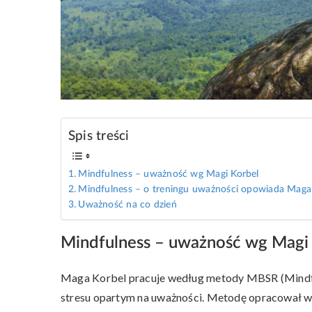
Spis treści
Mindfulness – uważność wg Magi Korbel
Mindfulness – o treningu uważności opowiada Maga
Uważność na co dzień
Mindfulness – uważność wg Magi
Maga Korbel pracuje według metody MBSR (Mindful
stresu opartym na uważności. Metodę opracował w 