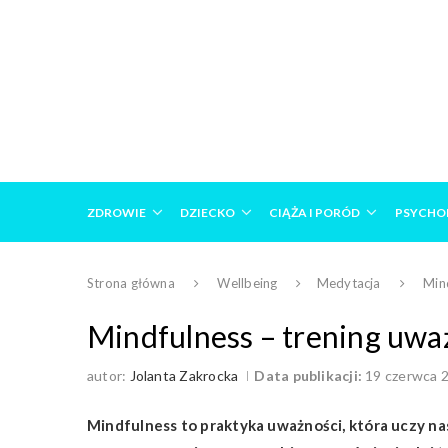
ZDROWIE
DZIECKO
CIĄŻA I PORÓD
PSYCHO
Strona główna
Wellbeing
Medytacja
Mind
Mindfulness – trening uważn
autor:
Jolanta Zakrocka
Data publikacji:
19 czerwca 
Mindfulness to praktyka uważności, która uczy nas 