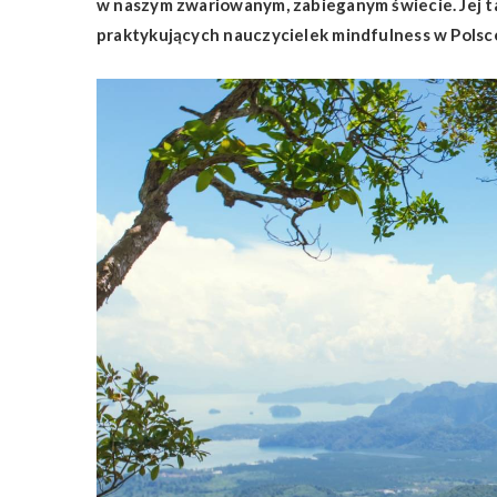
w naszym zwariowanym, zabieganym świecie. Jej taj
praktykujących nauczycielek mindfulness w Polsc