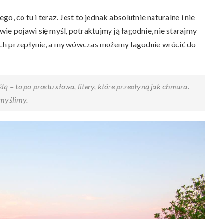
go, co tu i teraz. Jest to jednak absolutnie naturalne i nie
ie pojawi się myśl, potraktujmy ją łagodnie, nie starajmy
niech przepłynie, a my wówczas możemy łagodnie wrócić do
ą – to po prostu słowa, litery, które przepłyną jak chmura.
 myślimy.