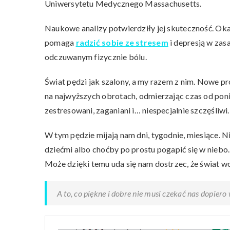
Uniwersytetu Medycznego Massachusetts.
Naukowe analizy potwierdziły jej skuteczność. Okaz
pomaga
radzić sobie ze stresem
i depresją w zasa
odczuwanym fizycznie bólu.
Świat pędzi jak szalony, a my razem z nim. Nowe p
na najwyższych obrotach, odmierzając czas od poni
zestresowani, zaganiani i… niespecjalnie szczęśliwi.
W tym pędzie mijają nam dni, tygodnie, miesiące. N
dziećmi albo choćby po prostu pogapić się w niebo
Może dzięki temu uda się nam dostrzec, że świat w
A to, co piękne i dobre nie musi czekać nas dopiero w 