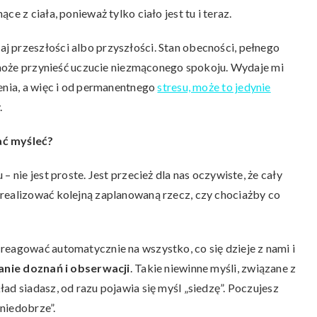
e z ciała, ponieważ tylko ciało jest tu i teraz.
 przeszłości albo przyszłości. Stan obecności, pełnego
, może przynieść uczucie niezmąconego spokoju. Wydaje mi
enia, a więc i od permanentnego
stresu, może to jedynie
.
ać myśleć?
 nie jest proste. Jest przecież dla nas oczywiste, że cały
realizować kolejną zaplanowaną rzecz, czy chociażby co
reagować automatycznie na wszystko, co się dzieje z nami i
wanie doznań i obserwacji
. Takie niewinne myśli, związane z
ad siadasz, od razu pojawia się myśl „siedzę”. Poczujesz
 niedobrze”.