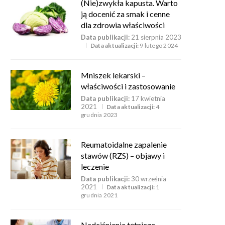
(Nie)zwykła kapusta. Warto
ją docenić za smak i cenne
dla zdrowia właściwości
Data publikacji:
21 sierpnia 2023
Data aktualizacji:
9 lutego 2024
Mniszek lekarski –
właściwości i zastosowanie
Data publikacji:
17 kwietnia
2021
Data aktualizacji:
4
grudnia 2023
Reumatoidalne zapalenie
stawów (RZS) – objawy i
leczenie
Data publikacji:
30 września
2021
Data aktualizacji:
1
grudnia 2021
Nadciśnienie tętnicze –