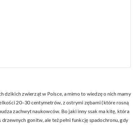
h dzikich zwierząt w Polsce, a mimo to wiedzę o nich mamy
wielkości 20–30 centymetrów, z ostrymi zębami (które rosną
budza zachwyt naukowców. Bo jaki inny ssak ma kitę, która
rzewnych gonitw, ale też pełni funkcję spadochronu, gdy