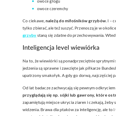
owoce głogu
owoce czeremchy
Co ciekawe,
należą do miłośników grzybów
. I –
tylko zbierać, ale też suszyć. Przenoszą je w okoli
grzyby
staną się zdatne do przechowywania. Wtedy 
Inteligencja level wiewiórka
Na to, że wiewiórki są ponadprzeciętnie sprytnymi
jedzenia są sprawne i zawzięte jak piłkarze Bundes
upatrzony smakołyk. A gdy go dorwą, najczęściej pa
Od lat badacze zachwycają się pewnym odkryciem
przyglądają się np. sójki lub gawrony, które os
zapamiętują miejsce ukrycia ziaren i czekają, żeby 
widzenia. Brawa dla ptaków za inteligencję, ale to