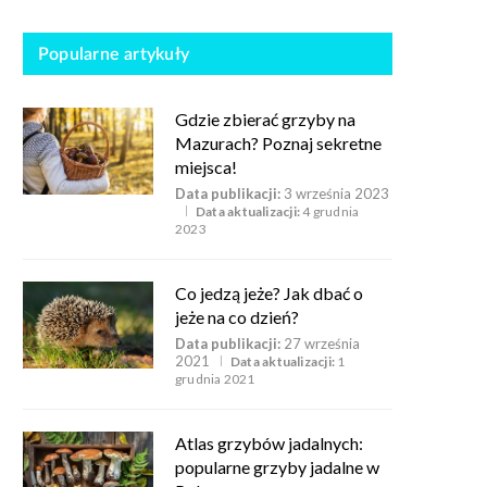
Popularne artykuły
Gdzie zbierać grzyby na
Mazurach? Poznaj sekretne
miejsca!
Data publikacji:
3 września 2023
Data aktualizacji:
4 grudnia
2023
Co jedzą jeże? Jak dbać o
jeże na co dzień?
Data publikacji:
27 września
2021
Data aktualizacji:
1
grudnia 2021
Atlas grzybów jadalnych:
popularne grzyby jadalne w