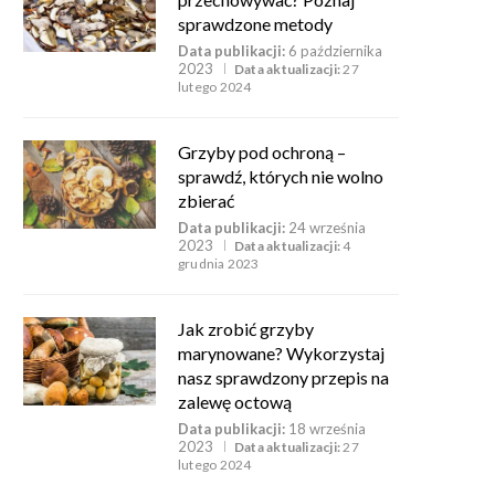
sprawdzone metody
Data publikacji:
6 października
2023
Data aktualizacji:
27
lutego 2024
Grzyby pod ochroną –
sprawdź, których nie wolno
zbierać
Data publikacji:
24 września
2023
Data aktualizacji:
4
grudnia 2023
Jak zrobić grzyby
marynowane? Wykorzystaj
nasz sprawdzony przepis na
zalewę octową
Data publikacji:
18 września
2023
Data aktualizacji:
27
lutego 2024