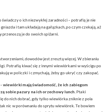
 co świadczy o ich niezwykłej zaradności – potrafią je nie
ce gniazda i tam układają na gałązkach, po czym czekają, aż
przenoszą je do swoich spiżarni.
 stworzeniami, dowodów jest zresztą więcej. W zbieraniu
ligi. Potrafią kiwać się z innymi wiewiórkami w wyścigu po
kują w policzki i czmychają, żeby go ukryć czy zakopać.
 –
wiewiórki mają świadomość, że ich zabiegom
trzą sobie pazury na ich orzechowy lunch
. Ptaki
się do nich dobrać, gdy tylko wiewiórka zniknie z pola
 i tak nic w porównaniu do sprytu wiewiórek. Te bowiem