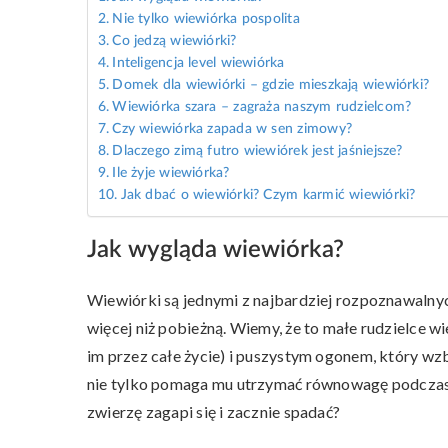
Nie tylko wiewiórka pospolita
Co jedzą wiewiórki?
Inteligencja level wiewiórka
Domek dla wiewiórki – gdzie mieszkają wiewiórki?
Wiewiórka szara – zagraża naszym rudzielcom?
Czy wiewiórka zapada w sen zimowy?
Dlaczego zimą futro wiewiórek jest jaśniejsze?
Ile żyje wiewiórka?
Jak dbać o wiewiórki? Czym karmić wiewiórki?
Jak wygląda wiewiórka?
Wiewiórki są jednymi z najbardziej rozpoznawalnyc
więcej niż pobieżną. Wiemy, że to małe rudzielce 
im przez całe życie) i puszystym ogonem, który wz
nie tylko pomaga mu utrzymać równowagę podczas d
zwierzę zagapi się i zacznie spadać?