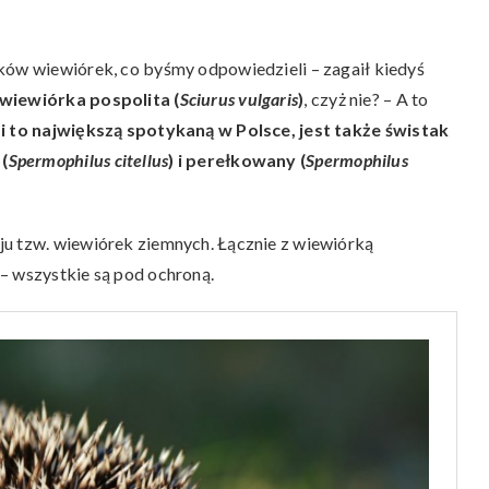
ków wiewiórek, co byśmy odpowiedzieli – zagaił kiedyś
wiewiórka pospolita (
Sciurus vulgaris
)
, czyż nie? – A to
i to największą spotykaną w Polsce, jest także świstak
 (
Spermophilus citellus
) i perełkowany (
Spermophilus
ju tzw. wiewiórek ziemnych. Łącznie z wiewiórką
– wszystkie są pod ochroną.