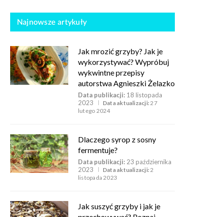
Najnowsze artykuły
Jak mrozić grzyby? Jak je
wykorzystywać? Wypróbuj
wykwintne przepisy
autorstwa Agnieszki Żelazko
Data publikacji:
18 listopada
2023
Data aktualizacji:
27
lutego 2024
Dlaczego syrop z sosny
fermentuje?
Data publikacji:
23 października
2023
Data aktualizacji:
2
listopada 2023
Jak suszyć grzyby i jak je
przechowywać? Poznaj