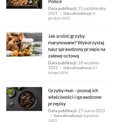
Polsce
Data publikacji:
25 października
2021
Data aktualizacji:
4
grudnia 2023
Jak zrobić grzyby
marynowane? Wykorzystaj
nasz sprawdzony przepis na
zalewę octową
Data publikacji:
18 września
2023
Data aktualizacji:
27
lutego 2024
Grzyby mun – poznaj ich
właściwości i sprawdzone
przepisy
Data publikacji:
27 marca 2023
Data aktualizacji:
4 grudnia
2023