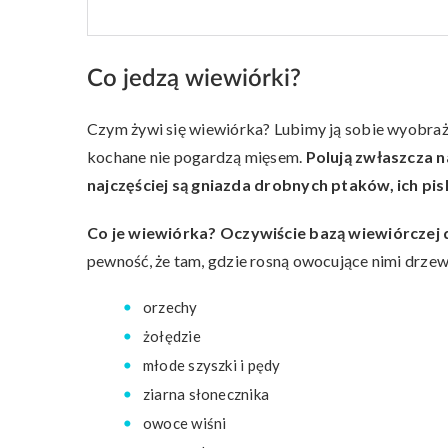
Co jedzą wiewiórki?
Czym żywi się wiewiórka? Lubimy ją sobie wyobraża
kochane nie pogardzą mięsem.
Polują zwłaszcza n
najczęściej są gniazda drobnych ptaków, ich piskl
Co je wiewiórka? Oczywiście bazą wiewiórczej d
pewność, że tam, gdzie rosną owocujące nimi drzewa,
orzechy
żołędzie
młode szyszki i pędy
ziarna słonecznika
owoce wiśni