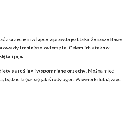
ć z orzechem w łapce, a prawda jest taka, że nasze Basie
a owady i mniejsze zwierzęta. Celem ich ataków
ęta i jaja.
iety są rośliny i wspomniane orzechy
. Można mieć
 będzie kręcił się jakiś rudy ogon. Wiewiórki lubią więc: