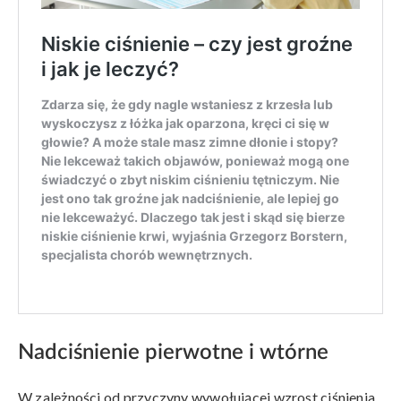
Nadciśnienie pierwotne i wtórne
W zależności od przyczyny wywołującej wzrost ciśnienia