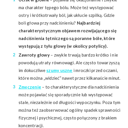
ma charakter tępego bólu. Może też występować
ostry i krótkotrwały ból, jak ukłucie szpilką. Gdzie
boli głowa przy nadciśnieniu?
Najbardziej
charakterystycznym objawem rozwijającego się
nadciśnienia tętniczego są poranne bóle, które
występują z tyłu głowy (w okolicy potylicy).
Zawroty głowy
– zwykle trwają bardzo krótko i nie
powodują utraty równowagi. Ale często towarzyszą
im dokuczliwe
szumy uszne
i mroczki przed oczami,
które można „widzieć” nawet przez kilkanaście minut.
Zmęczenie
– to charakterystyczne dla nadciśnienia
może pojawiać się sporadycznie lub występować
stale, niezależnie od długości wypoczynku. Poza tym
można też zaobserwować ogólny spadek sprawności
fizycznej i psychicznej, często połączony z brakiem
koncentracji.