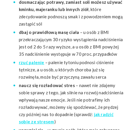
dosmaczając potrawy, zamiast soli możesz używać
kminku, majeranku lub innych ziół
, które
zdecydowanie podnoszą smak i z powodzeniem mogą
zastąpić sól
dbaj o prawidłową masę ciała
– u osób z BMI
przekraczającym 30 ryzyko wystąpienia nadciśnienia
jest od 2 do 5 razy wyższe, a u osób z BMI powyżej
35 nadciśnienie występuje w 70 proc. przypadków
rzuć palenie
– palenie tytoniu podnosi ciśnienie
tętnicze, a u osób, u których choroba już się
rozwinęła, może być przyczyną zawału serca
naucz się rozładować stres
– nawet nie zdajemy
sobie sprawy z tego, jak silnie na rozwój nadciśnienia
wpływają nasze emocje. Jeśli nie potrafimy ich
rozładowywać, możemy się spodziewać, że prędzej
czy później nas to dopadnie (sprawdź:
jak radzić
sobie ze stresem
)