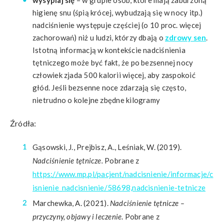
wysypiaj się
– w grupie osób, które mają zaburzoną
higienę snu (śpią krócej, wybudzają się w nocy itp.)
nadciśnienie występuje częściej (o 10 proc. więcej
zachorowań) niż u ludzi, którzy dbają o
zdrowy sen
.
Istotną informacją w kontekście nadciśnienia
tętniczego może być fakt, że po bezsennej nocy
człowiek zjada 500 kalorii więcej, aby zaspokoić
głód. Jeśli bezsenne noce zdarzają się często,
nietrudno o kolejne zbędne kilogramy
Źródła:
Gąsowski, J., Prejbisz, A., Leśniak, W. (2019).
Nadciśnienie tętnicze.
Pobrane z
https://www.mp.pl/pacjent/nadcisnienie/informacje/c
isnienie_nadcisnienie/58698,nadcisnienie-tetnicze
Marchewka, A. (2021).
Nadciśnienie tętnicze –
przyczyny, objawy i leczenie
. Pobrane z