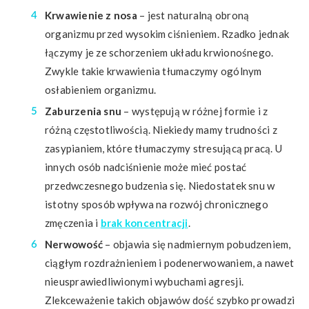
Krwawienie z nosa
– jest naturalną obroną
organizmu przed wysokim ciśnieniem. Rzadko jednak
łączymy je ze schorzeniem układu krwionośnego.
Zwykle takie krwawienia tłumaczymy ogólnym
osłabieniem organizmu.
Zaburzenia snu
– występują w różnej formie i z
różną częstotliwością. Niekiedy mamy trudności z
zasypianiem, które tłumaczymy stresującą pracą. U
innych osób nadciśnienie może mieć postać
przedwczesnego budzenia się. Niedostatek snu w
istotny sposób wpływa na rozwój chronicznego
zmęczenia i
brak koncentracji
.
Nerwowość
– objawia się nadmiernym pobudzeniem,
ciągłym rozdrażnieniem i podenerwowaniem, a nawet
nieusprawiedliwionymi wybuchami agresji.
Zlekceważenie takich objawów dość szybko prowadzi