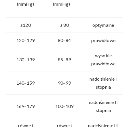
(mmHg)
(mmHg)
≤120
≤ 80
optymalne
120–129
80–84
prawidłowe
wysokie
130–139
85–89
prawidłowe
nadciśnienie I
140–159
90–99
stopnia
nadciśnienie II
169–179
100–109
stopnia
równe i
równe i
nadciśnienie III