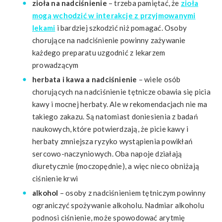
zioła na nadciśnienie
– trzeba pamiętać, że
zioła
mogą wchodzić w interakcje z przyjmowanymi
lekami
i bardziej szkodzić niż pomagać. Osoby
chorujące na nadciśnienie powinny zażywanie
każdego preparatu uzgodnić z lekarzem
prowadzącym
herbata i kawa a nadciśnienie
– wiele osób
chorujących na nadciśnienie tętnicze obawia się picia
kawy i mocnej herbaty. Ale w rekomendacjach nie ma
takiego zakazu. Są natomiast doniesienia z badań
naukowych, które potwierdzają, że picie kawy i
herbaty zmniejsza ryzyko wystąpienia powikłań
sercowo-naczyniowych. Oba napoje działają
diuretycznie (moczopędnie), a więc nieco obniżają
ciśnienie krwi
alkohol
– osoby z nadciśnieniem tętniczym powinny
ograniczyć spożywanie alkoholu. Nadmiar alkoholu
podnosi ciśnienie, może spowodować arytmię