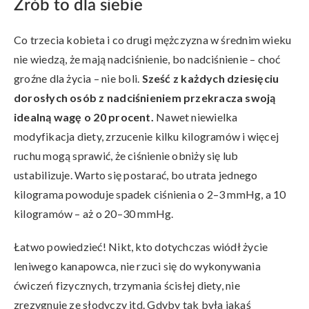
Zrób to dla siebie
Co trzecia kobieta i co drugi mężczyzna w średnim wieku
nie wiedzą, że mają nadciśnienie, bo nadciśnienie – choć
groźne dla życia – nie boli.
Sześć z każdych dziesięciu
dorosłych osób z nadciśnieniem przekracza swoją
idealną wagę o 20 procent.
Nawet niewielka
modyfikacja diety, zrzucenie kilku kilogramów i więcej
ruchu mogą sprawić, że ciśnienie obniży się lub
ustabilizuje. Warto się postarać, bo utrata jednego
kilograma powoduje spadek ciśnienia o 2–3 mmHg, a 10
kilogramów – aż o 20–30 mmHg.
Łatwo powiedzieć! Nikt, kto dotychczas wiódł życie
leniwego kanapowca, nie rzuci się do wykonywania
ćwiczeń fizycznych, trzymania ścisłej diety, nie
zrezygnuje ze słodyczy itd. Gdyby tak była jakaś