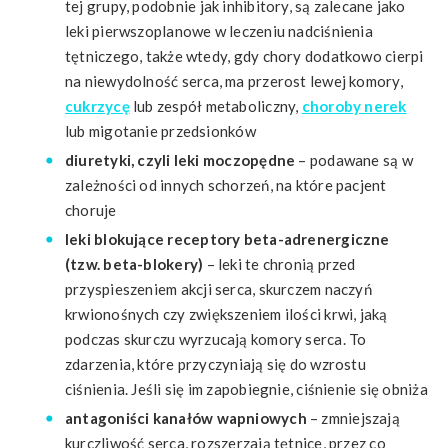
tej grupy, podobnie jak inhibitory, są zalecane jako
leki pierwszoplanowe w leczeniu nadciśnienia
tętniczego, także wtedy, gdy chory dodatkowo cierpi
na niewydolność serca, ma przerost lewej komory,
cukrzycę
lub zespół metaboliczny,
choroby nerek
lub migotanie przedsionków
diuretyki, czyli leki moczopędne
– podawane są w
zależności od innych schorzeń, na które pacjent
choruje
leki blokujące receptory beta-adrenergiczne
(tzw. beta-blokery)
– leki te chronią przed
przyspieszeniem akcji serca, skurczem naczyń
krwionośnych czy zwiększeniem ilości krwi, jaką
podczas skurczu wyrzucają komory serca. To
zdarzenia, które przyczyniają się do wzrostu
ciśnienia. Jeśli się im zapobiegnie, ciśnienie się obniża
antagoniści kanałów wapniowych
– zmniejszają
kurczliwość serca, rozszerzają tętnice, przez co