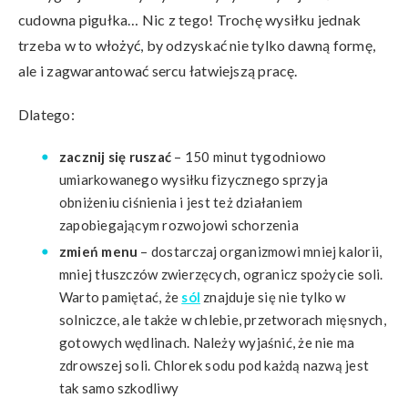
cudowna pigułka… Nic z tego! Trochę wysiłku jednak
trzeba w to włożyć, by odzyskać nie tylko dawną formę,
ale i zagwarantować sercu łatwiejszą pracę.
Dlatego:
zacznij się ruszać
– 150 minut tygodniowo
umiarkowanego wysiłku fizycznego sprzyja
obniżeniu ciśnienia i jest też działaniem
zapobiegającym rozwojowi schorzenia
zmień menu
– dostarczaj organizmowi mniej kalorii,
mniej tłuszczów zwierzęcych, ogranicz spożycie soli.
Warto pamiętać, że
sól
znajduje się nie tylko w
solniczce, ale także w chlebie, przetworach mięsnych,
gotowych wędlinach. Należy wyjaśnić, że nie ma
zdrowszej soli. Chlorek sodu pod każdą nazwą jest
tak samo szkodliwy