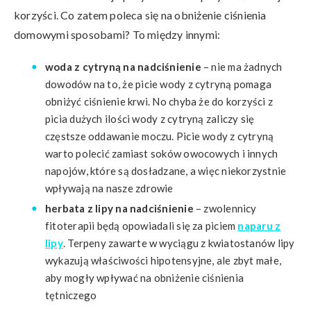
korzyści. Co zatem poleca się na obniżenie ciśnienia
domowymi sposobami? To między innymi:
woda z cytryną na nadciśnienie
– nie ma żadnych
dowodów na to, że picie wody z cytryną pomaga
obniżyć ciśnienie krwi. No chyba że do korzyści z
picia dużych ilości wody z cytryną zaliczy się
częstsze oddawanie moczu. Picie wody z cytryną
warto polecić zamiast soków owocowych i innych
napojów, które są dosładzane, a więc niekorzystnie
wpływają na nasze zdrowie
herbata z lipy na nadciśnienie
– zwolennicy
fitoterapii będą opowiadali się za piciem
naparu z
lipy
. Terpeny zawarte w wyciągu z kwiatostanów lipy
wykazują właściwości hipotensyjne, ale zbyt małe,
aby mogły wpływać na obniżenie ciśnienia
tętniczego