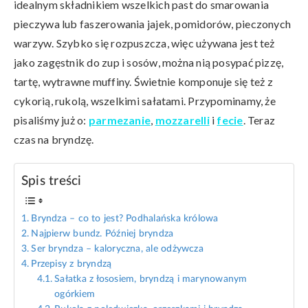
idealnym składnikiem wszelkich past do smarowania
pieczywa lub faszerowania jajek, pomidorów, pieczonych
warzyw. Szybko się rozpuszcza, więc używana jest też
jako zagęstnik do zup i sosów, można nią posypać pizzę,
tartę, wytrawne muffiny. Świetnie komponuje się też z
cykorią, rukolą, wszelkimi sałatami. Przypominamy, że
pisaliśmy już o:
parmezanie
,
mozzarelli
i
fecie
. Teraz
czas na bryndzę.
Spis treści
Bryndza – co to jest? Podhalańska królowa
Najpierw bundz. Później bryndza
Ser bryndza – kaloryczna, ale odżywcza
Przepisy z bryndzą
Sałatka z łososiem, bryndzą i marynowanym
ogórkiem