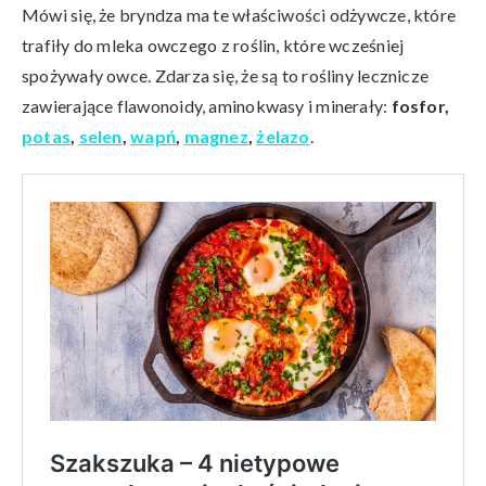
Mówi się, że bryndza ma te właściwości odżywcze, które
trafiły do mleka owczego z roślin, które wcześniej
spożywały owce. Zdarza się, że są to rośliny lecznicze
zawierające flawonoidy, aminokwasy i minerały:
fosfor,
potas
,
selen
,
wapń
,
magnez
,
żelazo
.