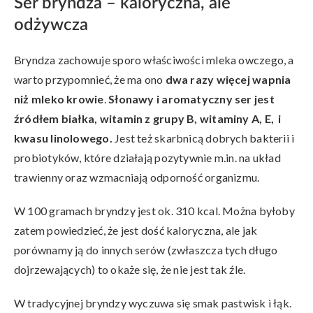
Ser bryndza – kaloryczna, ale
odżywcza
Bryndza zachowuje sporo właściwości mleka owczego, a
warto przypomnieć, że ma ono
dwa razy więcej wapnia
niż mleko krowie
.
Słonawy i aromatyczny ser jest
źródłem białka, witamin z grupy B, witaminy A, E, i
kwasu linolowego.
Jest też skarbnicą dobrych bakterii i
probiotyków, które działają pozytywnie m.in. na układ
trawienny oraz wzmacniają odporność organizmu.
W 100 gramach bryndzy jest ok. 310 kcal. Można byłoby
zatem powiedzieć, że jest dość kaloryczna, ale jak
porównamy ją do innych serów (zwłaszcza tych długo
dojrzewających) to okaże się, że nie jest tak źle.
W tradycyjnej bryndzy wyczuwa się smak pastwisk i łąk.