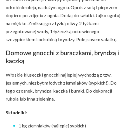
odrobinie oleju, na dużym ogniu. Oprósz solą i pieprzem
dopiero po zdjęciu z ognia. Dodaj do sałatki. Jajko ugotuj
na miękko. Zmiksuj go z łyżką oliwy, 2 łyżkami
przegotowanej wody, 1 łyżeczką octu winnego,
szczypiorkiem i odrobiną bryndzy. Polej sosem sałatkę.
Domowe gnocchi z buraczkami, bryndzą i
kaczką
Włoskie kluseczki gnocchi najlepiej wychodzą z tzw.
jesiennych, niezbyt młodych ziemniaków (sypkich!). Do
tego czosnek, bryndza, kaczka i buraki. Do dekoracji
rukola lub inna zielenina.
Składniki:
1 kg ziemniaków (najlepiej sypkich)