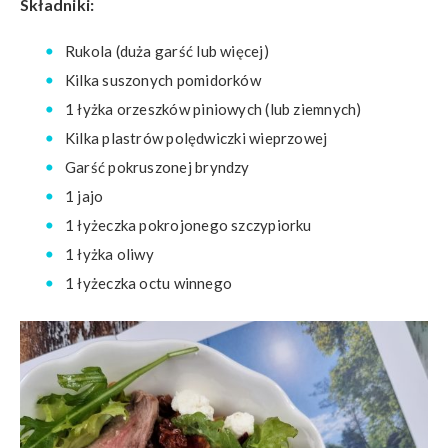
Składniki:
Rukola (duża garść lub więcej)
Kilka suszonych pomidorków
1 łyżka orzeszków piniowych (lub ziemnych)
Kilka plastrów polędwiczki wieprzowej
Garść pokruszonej bryndzy
1 jajo
1 łyżeczka pokrojonego szczypiorku
1 łyżka oliwy
1 łyżeczka octu winnego