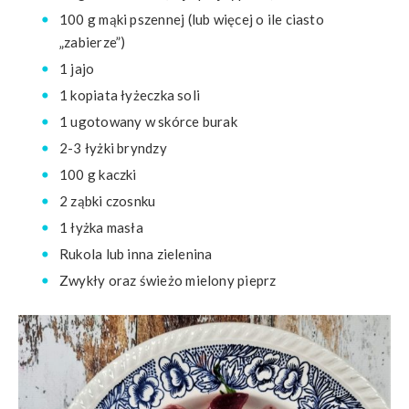
100 g mąki pszennej (lub więcej o ile ciasto
„zabierze”)
1 jajo
1 kopiata łyżeczka soli
1 ugotowany w skórce burak
2-3 łyżki bryndzy
100 g kaczki
2 ząbki czosnku
1 łyżka masła
Rukola lub inna zielenina
Zwykły oraz świeżo mielony pieprz