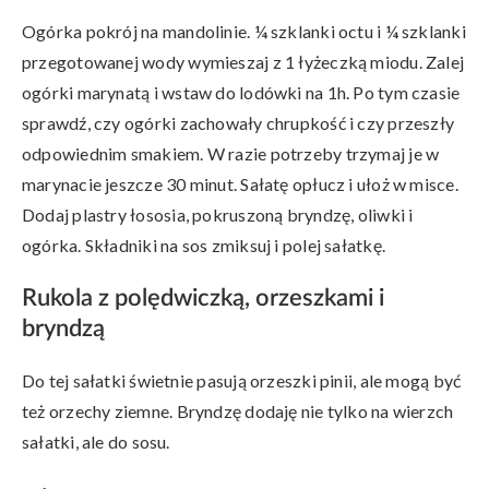
Ogórka pokrój na mandolinie. ¼ szklanki octu i ¼ szklanki
przegotowanej wody wymieszaj z 1 łyżeczką miodu. Zalej
ogórki marynatą i wstaw do lodówki na 1h. Po tym czasie
sprawdź, czy ogórki zachowały chrupkość i czy przeszły
odpowiednim smakiem. W razie potrzeby trzymaj je w
marynacie jeszcze 30 minut. Sałatę opłucz i ułoż w misce.
Dodaj plastry łososia, pokruszoną bryndzę, oliwki i
ogórka. Składniki na sos zmiksuj i polej sałatkę.
Rukola z polędwiczką, orzeszkami i
bryndzą
Do tej sałatki świetnie pasują orzeszki pinii, ale mogą być
też orzechy ziemne. Bryndzę dodaję nie tylko na wierzch
sałatki, ale do sosu.