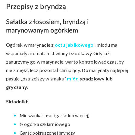
Przepisy z bryndzą
Sałatka z łososiem, bryndzą i
marynowanym ogórkiem
Ogórek w marynacie z
octu jabłkowego
i miodu ma
wspaniały aromat. Jest winny i słodkawy. Gdy już
zanurzymy go w marynacie, warto kontrolować czas, by
nie zmiękł, lecz pozostał chrupiący. Do marynaty najlepiej
pasuje „ostrzejszy w smaku”
miód
spadziowy lub
gryczany
.
Składniki:
Mieszanka sałat (garść lub więcej)
½ ogórka szklarniowego
Garść pokruszonej bryndzy