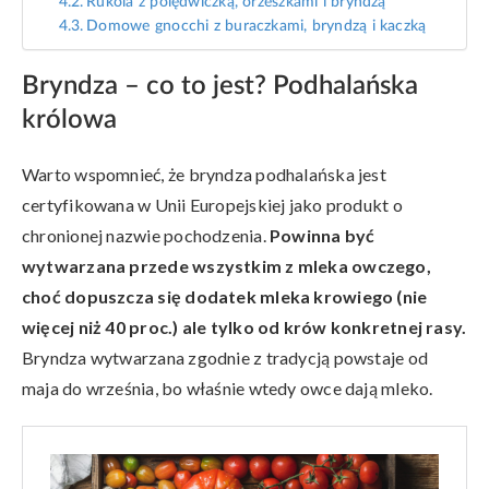
Rukola z polędwiczką, orzeszkami i bryndzą
Domowe gnocchi z buraczkami, bryndzą i kaczką
Bryndza – co to jest? Podhalańska
królowa
Warto wspomnieć, że bryndza podhalańska jest
certyfikowana w Unii Europejskiej jako produkt o
chronionej nazwie pochodzenia.
Powinna być
wytwarzana przede wszystkim z mleka owczego,
choć dopuszcza się dodatek mleka krowiego (nie
więcej niż 40 proc.) ale tylko od krów konkretnej rasy.
Bryndza wytwarzana zgodnie z tradycją powstaje od
maja do września, bo właśnie wtedy owce dają mleko.