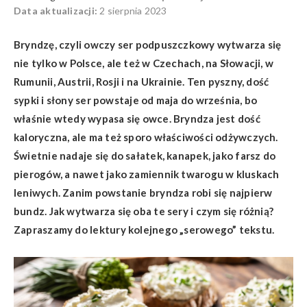
Data aktualizacji:
2 sierpnia 2023
Bryndzę, czyli owczy ser podpuszczkowy wytwarza się
nie tylko w Polsce, ale też w Czechach, na Słowacji, w
Rumunii, Austrii, Rosji i na Ukrainie. Ten pyszny, dość
sypki i słony ser powstaje od maja do września, bo
właśnie wtedy wypasa się owce. Bryndza jest dość
kaloryczna, ale ma też sporo właściwości odżywczych.
Świetnie nadaje się do sałatek, kanapek, jako farsz do
pierogów, a nawet jako zamiennik twarogu w kluskach
leniwych. Zanim powstanie bryndza robi się najpierw
bundz. Jak wytwarza się oba te sery i czym się różnią?
Zapraszamy do lektury kolejnego „serowego” tekstu.