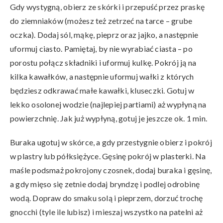
Gdy wystygną, obierz ze skórki i przepuść przez praskę
do ziemniaków (możesz też zetrzeć na tarce – grube
oczka). Dodaj sól, mąkę, pieprz oraz jajko, a następnie
uformuj ciasto. Pamiętaj, by nie wyrabiać ciasta – po
porostu połącz składniki i uformuj kulkę. Pokrój ją na
kilka kawałków, a następnie uformuj wałki z których
będziesz odkrawać małe kawałki, kluseczki. Gotuj w
lekko osolonej wodzie (najlepiej partiami) aż wypłyną na
powierzchnię. Jak już wypłyną, gotuj je jeszcze ok. 1 min.
Buraka ugotuj w skórce, a gdy przestygnie obierz i pokrój
w plastry lub półksiężyce. Gęsinę pokrój w plasterki. Na
maśle podsmaż pokrojony czosnek, dodaj buraka i gęsinę,
a gdy mięso się zetnie dodaj bryndzę i podlej odrobinę
wodą. Dopraw do smaku solą i pieprzem, dorzuć trochę
gnocchi (tyle ile lubisz) i mieszaj wszystko na patelni aż