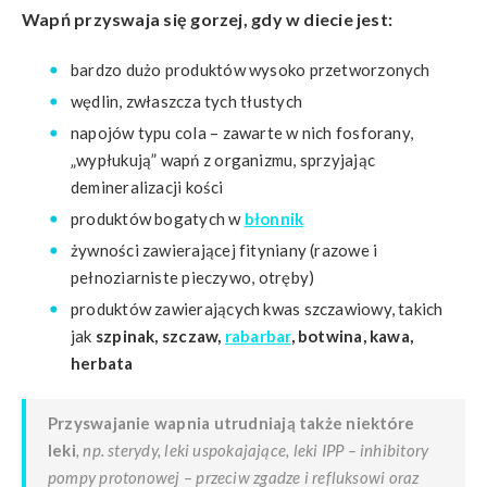
Wapń przyswaja się gorzej, gdy w diecie jest:
bardzo dużo produktów wysoko przetworzonych
wędlin, zwłaszcza tych tłustych
napojów typu cola – zawarte w nich fosforany,
„wypłukują” wapń z organizmu, sprzyjając
demineralizacji kości
produktów bogatych w
błonnik
żywności zawierającej fityniany (razowe i
pełnoziarniste pieczywo, otręby)
produktów zawierających kwas szczawiowy, takich
jak
szpinak, szczaw,
rabarbar
, botwina, kawa,
herbata
Przyswajanie wapnia utrudniają także
niektóre
leki
, np. sterydy, leki uspokajające, leki IPP – inhibitory
pompy protonowej – przeciw zgadze i refluksowi oraz