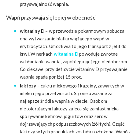
przyswajalność wapnia.
Wapń przyswaja się lepiej w obecności
witaminy D
– w przewodzie pokarmowym pobudza
ona wytwarzanie białka wiążącego wapń w
erytrocytach. Umożliwia to jego transport z jelit do
krwi. W nerkach
witamina D
powoduje zwrotne
wchłanianie wapnia, zapobiegając jego niedoborom.
Co ciekawe, przy deficycie witaminy D przyswajanie
wapnia spada poniżej 15 proc.
laktozy
– cukru mlekowego i kazeiny, zawartych w
mleku i jego przetworach. Są one uważane za
najlepsze źródła wapnia w diecie. Osobom
nietolerującym laktozy zaleca się zamiast mleka
spożywanie kefirów, jogurtów oraz serów
dojrzewających podpuszczkowych (żółtych). Część
laktozy w tych produktach została rozłożona. Wapń z