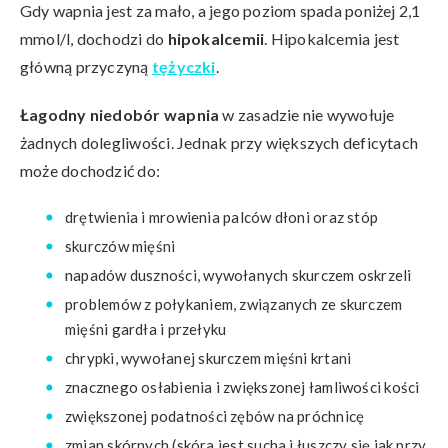
Gdy wapnia jest za mało, a jego poziom spada poniżej 2,1
mmol/l, dochodzi do
hipokalcemii
. Hipokalcemia jest
główną przyczyną
tężyczki
.
Łagodny niedobór wapnia
w zasadzie nie wywołuje
żadnych dolegliwości. Jednak przy większych deficytach
może dochodzić do:
drętwienia i mrowienia palców dłoni oraz stóp
skurczów mięśni
napadów duszności, wywołanych skurczem oskrzeli
problemów z połykaniem, związanych ze skurczem
mięśni gardła i przełyku
chrypki, wywołanej skurczem mięśni krtani
znacznego osłabienia i zwiększonej łamliwości kości
zwiększonej podatności zębów na próchnicę
zmian skórnych (skóra jest sucha i łuszczy się jak przy