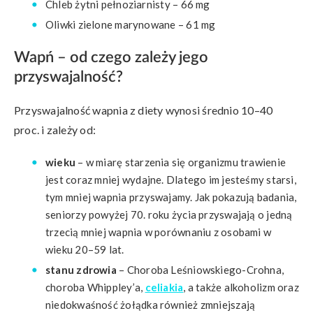
Chleb żytni pełnoziarnisty – 66 mg
Oliwki zielone marynowane – 61 mg
Wapń – od czego zależy jego
przyswajalność?
Przyswajalność wapnia z diety wynosi średnio 10–40
proc. i zależy od:
wieku
– w miarę starzenia się organizmu trawienie
jest coraz mniej wydajne. Dlatego im jesteśmy starsi,
tym mniej wapnia przyswajamy. Jak pokazują badania,
seniorzy powyżej 70. roku życia przyswajają o jedną
trzecią mniej wapnia w porównaniu z osobami w
wieku 20–59 lat.
stanu zdrowia
– Choroba Leśniowskiego-Crohna,
choroba Whippley’a,
celiakia
, a także alkoholizm oraz
niedokwaśność żołądka również zmniejszają