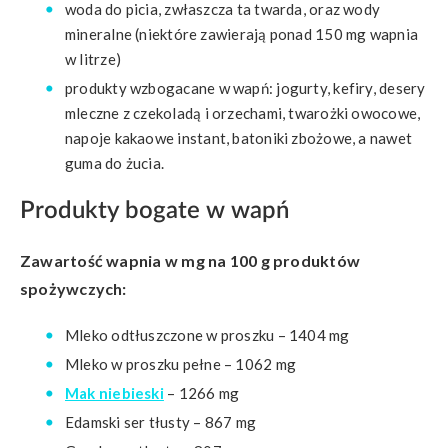
woda do picia, zwłaszcza ta twarda, oraz wody
mineralne (niektóre zawierają ponad 150 mg wapnia
w litrze)
produkty wzbogacane w wapń: jogurty, kefiry, desery
mleczne z czekoladą i orzechami, twarożki owocowe,
napoje kakaowe instant, batoniki zbożowe, a nawet
guma do żucia.
Produkty bogate w wapń
Zawartość wapnia w mg na 100 g produktów
spożywczych:
Mleko odtłuszczone w proszku – 1404 mg
Mleko w proszku pełne – 1062 mg
Mak niebieski
– 1266 mg
Edamski ser tłusty – 867 mg