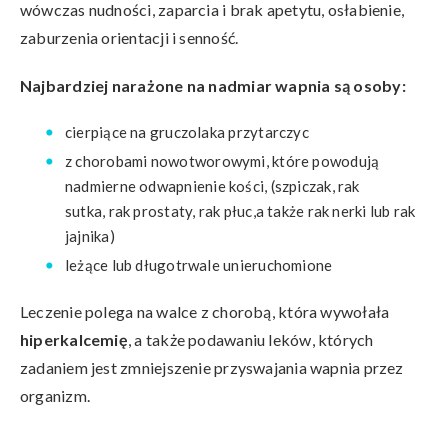
wówczas nudności, zaparcia i brak apetytu, osłabienie,
zaburzenia orientacji i senność.
Najbardziej narażone na nadmiar wapnia są osoby:
cierpiące na gruczolaka przytarczyc
z chorobami nowotworowymi, które powodują
nadmierne odwapnienie kości, (szpiczak, rak
sutka, rak prostaty, rak płuc,a także rak nerki lub rak
jajnika)
leżące lub długotrwale unieruchomione
Leczenie polega na walce z chorobą, która wywołała
hiperkalcemię
, a także podawaniu leków, których
zadaniem jest zmniejszenie przyswajania wapnia przez
organizm.