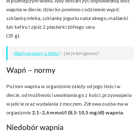
w późniejszym wieku. Aby dostarczyć odpowiednią ilość
wapnia w diecie, dziecko powinno codziennie wypić
szklankę mleka, szklankę jogurtu naturalnego, maślanki
lub kefiru i zjeść 2 plasterki żółtego sera
(35 g).
Wady postawy u dzieci
– jak je korygować?
Wapń – normy
Poziom wapnia w organizmie zależy od jego ilości w
diecie, od możliwości uwalniania go z kości, przyswajania
w jelicie oraz wydalania z moczem. Zdrowa osoba ma w
organizmie
2,1–2,6 mmol/l (8,5-10,5 mg/dl) wapnia
.
Niedobór wapnia