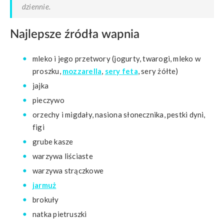
dziennie.
Najlepsze źródła wapnia
mleko i jego przetwory (jogurty, twarogi, mleko w
proszku,
mozzarella
,
sery feta
, sery żółte)
jajka
pieczywo
orzechy i migdały, nasiona słonecznika, pestki dyni,
figi
grube kasze
warzywa liściaste
warzywa strączkowe
jarmuż
brokuły
natka pietruszki