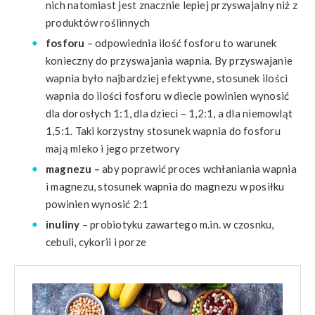
nich natomiast jest znacznie lepiej przyswajalny niż z
produktów roślinnych
fosforu
– odpowiednia ilość fosforu to warunek
konieczny do przyswajania wapnia. By przyswajanie
wapnia było najbardziej efektywne, stosunek ilości
wapnia do ilości fosforu w diecie powinien wynosić
dla dorosłych 1:1, dla dzieci – 1,2:1, a dla niemowląt
1,5:1. Taki korzystny stosunek wapnia do fosforu
mają mleko i jego przetwory
magnezu –
aby poprawić proces wchłaniania wapnia
i magnezu, stosunek wapnia do magnezu w posiłku
powinien wynosić 2:1
inuliny
– probiotyku zawartego m.in. w czosnku,
cebuli, cykorii i porze