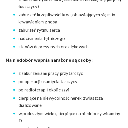
łuszczycy)
zaburzeń krzepliwości krwi, objawiających się m.in.
krwawieniem z nosa
zaburzeń rytmu serca
nadciśnienia tętniczego
stanów depresyjnych oraz lękowych
Na niedobór wapnia narażone są osoby:
z zaburzeniami pracy przytarczyc
po operacji usunięcia tarczycy
po radioterapii okolic szyi
cierpiące na niewydolność nerek, zwłaszcza
dializowane
w podeszłym wieku, cierpiące na niedobory witaminy
D