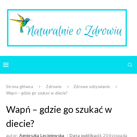
Strona główna
Zdrowie
Zdrowe odżywianie
Wapń – gdzie go szukać w diecie?
Wapń – gdzie go szukać w
diecie?
autor:
Agnieszka Leciejewska
Data publikacji:
20 listopada