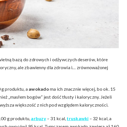
etną bazą do zdrowych i odżywczych deserów, które
kaloryczny, ale zbawienny dla zdrowia i… zrównoważonej
 g produktu, a
awokado
ma ich znacznie więcej, bo ok. 15
ież „masłem bogów” jest dość tłusty i kaloryczny. Jeżeli
wyższa większość z nich pod względem kaloryczności.
100 g produktu,
arbuzy
– 31 kcal,
truskawki
– 32 kcal, a
cznych owoców) 95 kcal. Tymczasem awokado zawiera aż 160