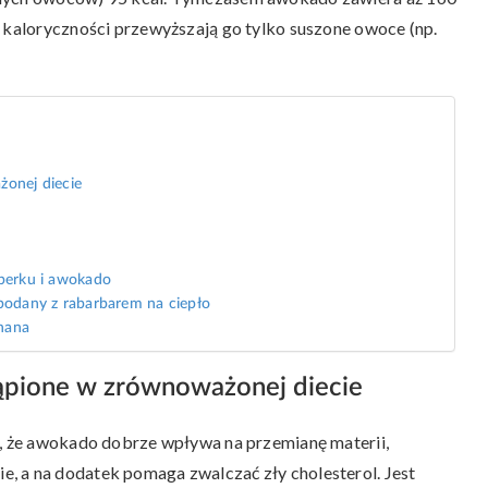
h kaloryczności przewyższają go tylko suszone owoce (np.
żonej diecie
operku i awokado
 podany z rabarbarem na ciepło
nana
tąpione w zrównoważonej diecie
k, że awokado dobrze wpływa na przemianę materii,
, a na dodatek pomaga zwalczać zły cholesterol. Jest