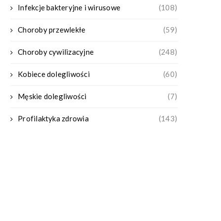
Infekcje bakteryjne i wirusowe
(108)
Choroby przewlekłe
(59)
Choroby cywilizacyjne
(248)
Kobiece dolegliwości
(60)
Męskie dolegliwości
(7)
Profilaktyka zdrowia
(143)