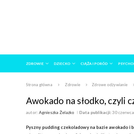
ZDROWIE
DZIECKO
CIĄŻA I PORÓD
PSYCHO
Strona główna
Zdrowie
Zdrowe odżywianie
Awokado na słodko, czyli 
autor:
Agnieszka Żelazko
Data publikacji:
30 czerwca
Pyszny pudding czekoladowy na bazie awokado i b