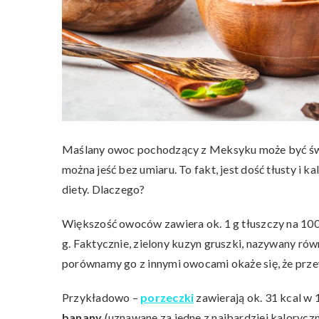
Maślany owoc pochodzący z Meksyku może być świ
można jeść bez umiaru. To fakt, jest dość tłusty i 
diety. Dlaczego?
Większość owoców zawiera ok. 1 g tłuszczy na 100
g. Faktycznie, zielony kuzyn gruszki, nazywany równ
porównamy go z innymi owocami okaże się, że prze
Przykładowo –
porzeczki
zawierają ok. 31 kcal w 
banany
(uznawane za jedne z najbardziej kalory