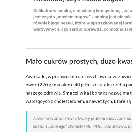
Mało cukrów prostych, dużo kwa
Awokado, w porównaniu do innych owoców, zawiera
owoc (270 g) ma około 40 g tłuszczu, ale trzeba pam
naszego zdrowia.
Smaczliwka
(bo taką nazwę ma t
walczących z cholesterolem, a nawet tych, które są
Zawarte w smaczliwce kwasy jednonienasycone pom
poziom „dobrego” cholesterolu HDL. Dodatkowo, po