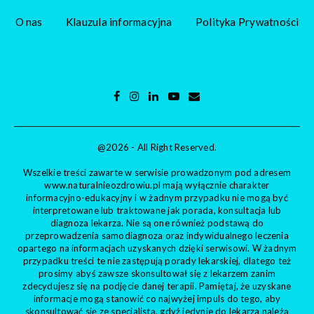
O nas
Klauzula informacyjna
Polityka Prywatności
@2026 - All Right Reserved.
Wszelkie treści zawarte w serwisie prowadzonym pod adresem
www.naturalnieozdrowiu.pl mają wyłącznie charakter
informacyjno-edukacyjny i w żadnym przypadku nie mogą być
interpretowane lub traktowane jak porada, konsultacja lub
diagnoza lekarza. Nie są one również podstawą do
przeprowadzenia samodiagnoza oraz indywidualnego leczenia
opartego na informacjach uzyskanych dzięki serwisowi. W żadnym
przypadku treści te nie zastępują porady lekarskiej, dlatego też
prosimy abyś zawsze skonsultował się z lekarzem zanim
zdecydujesz się na podjęcie danej terapii. Pamiętaj, że uzyskane
informacje mogą stanowić co najwyżej impuls do tego, aby
skonsultować się ze specjalistą, gdyż jedynie do lekarza należą