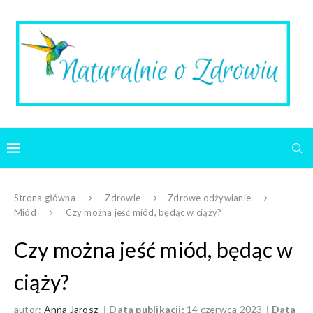
Strona główna
Zdrowie
Zdrowe odżywianie
Miód
Czy można jeść miód, będąc w ciąży?
Czy można jeść miód, będąc w
ciąży?
autor:
Anna Jarosz
Data publikacji:
14 czerwca 2023
Data