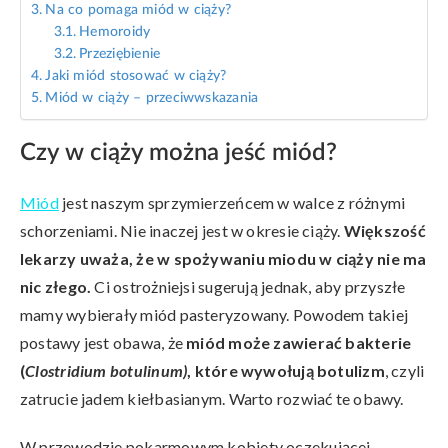
Na co pomaga miód w ciąży?
Hemoroidy
Przeziębienie
Jaki miód stosować w ciąży?
Miód w ciąży – przeciwwskazania
Czy w ciąży można jeść miód?
Miód
jest naszym sprzymierzeńcem w walce z różnymi
schorzeniami. Nie inaczej jest w okresie ciąży.
Większość
lekarzy uważa, że w spożywaniu miodu w ciąży nie ma
nic złego.
Ci ostrożniejsi sugerują jednak, aby przyszłe
mamy wybierały miód pasteryzowany. Powodem takiej
postawy jest obawa, że
miód może zawierać bakterie
(
Clostridium botulinum)
, które wywołują botulizm
, czyli
zatrucie jadem kiełbasianym. Warto rozwiać te obawy.
W przewodzie pokarmowym kobiety oczekującej