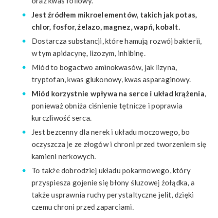
oraz kwas foliowy.
Jest źródłem mikroelementów, takich jak potas,
chlor, fosfor, żelazo, magnez, wapń, kobalt.
Dostarcza substancji, które hamują rozwój bakterii,
w tym apidacynę, lizozym, inhibinę.
Miód to bogactwo aminokwasów, jak lizyna,
tryptofan, kwas glukonowy, kwas asparaginowy.
Miód korzystnie wpływa na serce i układ krążenia
,
ponieważ obniża ciśnienie tętnicze i poprawia
kurczliwość serca.
Jest bezcenny dla nerek i układu moczowego, bo
oczyszcza je ze złogów i chroni przed tworzeniem się
kamieni nerkowych.
To także dobrodziej układu pokarmowego, który
przyspiesza gojenie się błony śluzowej żołądka, a
także usprawnia ruchy perystaltyczne jelit, dzięki
czemu chroni przed zaparciami.