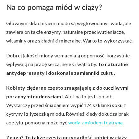
Na co pomaga miód w ciąży?
Głównym składnikiem miodu są węglowodany i woda, ale
zawiera on także enzymy, naturalne przeciwutleniacze,
witaminy oraz składniki mineralne. Warto to wykorzystać.
Dobrej jakości miody wzmacniają odporność, korzystnie
wpływają na pracę serca, nerek i wątroby.
To naturalne
antydepresanty i doskonałe zamienniki cukru.
Kobiety ciężarne często zmagają się z dokuczliwymi
porannymi nudnościami.
Ale i na to jest sposób.
Wystarczy przed śniadaniem wypić 1/4 szklanki soku z
cytryny i z łyżeczką miodu. Również kiedy dokucza brak
apetytu, pomocna może być
woda z miodem i cytryną
.
Zgaga? To także częsta przypadłość kobiet w ciąży.