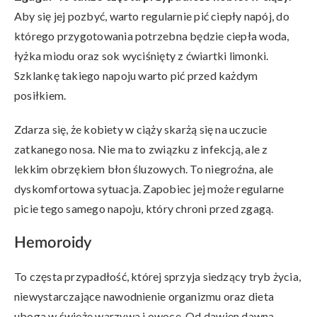
Aby się jej pozbyć, warto regularnie pić ciepły napój, do
którego przygotowania potrzebna będzie ciepła woda,
łyżka miodu oraz sok wyciśnięty z ćwiartki limonki.
Szklankę takiego napoju warto pić przed każdym
posiłkiem.
Zdarza się, że kobiety w ciąży skarżą się na uczucie
zatkanego nosa. Nie ma to związku z infekcją, ale z
lekkim obrzękiem błon śluzowych. To niegroźna, ale
dyskomfortowa sytuacja. Zapobiec jej może regularne
picie tego samego napoju, który chroni przed zgagą.
Hemoroidy
To częsta przypadłość, której sprzyja siedzący tryb życia,
niewystarczające nawodnienie organizmu oraz dieta
uboga w świeże warzywa i owoce. Od dawien dawna