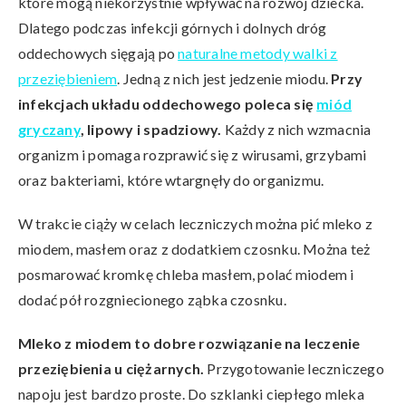
które mogą niekorzystnie wpływać na rozwój dziecka.
Dlatego podczas infekcji górnych i dolnych dróg
oddechowych sięgają po
naturalne metody walki z
przeziębieniem
. Jedną z nich jest jedzenie miodu.
Przy
infekcjach układu oddechowego poleca się
miód
gryczany
, lipowy i spadziowy.
Każdy z nich wzmacnia
organizm i pomaga rozprawić się z wirusami, grzybami
oraz bakteriami, które wtargnęły do organizmu.
W trakcie ciąży w celach leczniczych można pić mleko z
miodem, masłem oraz z dodatkiem czosnku. Można też
posmarować kromkę chleba masłem, polać miodem i
dodać pół rozgniecionego ząbka czosnku.
Mleko z miodem to dobre rozwiązanie na leczenie
przeziębienia u ciężarnych.
Przygotowanie leczniczego
napoju jest bardzo proste. Do szklanki ciepłego mleka