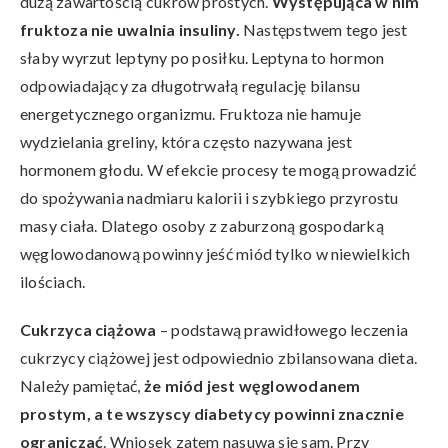
dużą zawartością cukrów prostych.
Występująca w nim
fruktoza nie uwalnia insuliny.
Następstwem tego jest
słaby wyrzut leptyny po posiłku. Leptyna to hormon
odpowiadający za długotrwałą regulację bilansu
energetycznego organizmu. Fruktoza nie hamuje
wydzielania greliny, która często nazywana jest
hormonem głodu. W efekcie procesy te mogą prowadzić
do spożywania nadmiaru kalorii i szybkiego przyrostu
masy ciała. Dlatego osoby z zaburzoną gospodarką
węglowodanową powinny jeść miód tylko w niewielkich
ilościach.
Cukrzyca ciążowa
– podstawą prawidłowego leczenia
cukrzycy ciążowej jest odpowiednio zbilansowana dieta.
Należy pamiętać,
że miód jest węglowodanem
prostym, a te wszyscy diabetycy powinni znacznie
ograniczać
. Wniosek zatem nasuwa się sam. Przy