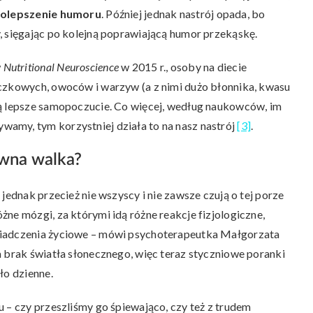
 polepszenie humoru
. Później jednak nastrój opada, bo
, sięgając po kolejną poprawiającą humor przekąskę.
w
Nutritional Neuroscience
w 2015 r., osoby na diecie
ączkowych, owoców i warzyw (a z nimi dużo błonnika, kwasu
ją lepsze samopoczucie. Co więcej, według naukowców, im
amy, tym korzystniej działa to na nasz nastrój
[3]
.
ówna walka?
jednak przecież nie wszyscy i nie zawsze czują o tej porze
ne mózgi, za którymi idą różne reakcje fizjologiczne,
wiadczenia życiowe – mówi psychoterapeutka Małgorzata
a brak światła słonecznego, więc teraz styczniowe poranki
ło dzienne.
 – czy przeszliśmy go śpiewająco, czy też z trudem