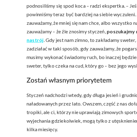
podnosiliśmy się spod koca – radzi ekspertka. – Je
powinniśmy teraz być bardziej na siebie wyczuleni
zauważamy, że mniej się nam chce, albo wszystko nas
zauważamy – że źle znosimy styczeń,
poszukajmy 
nastrój
. Gdy jest nam zimno, to zakładamy sweter, 
zadziałać w taki sposób, gdy zauważamy, że pogars
musimy wykonać świadomy ruch, bo inaczej będziemy j
sweter, tylko czeka na cud, który go – bez jego wysi
Zostań własnym priorytetem
Styczeń nadchodzi wtedy, gdy długa jesień i grudn
naładowanych przez lato. Owszem, część z nas doł
tropiki, ale ci, którzy nie uprawiają zimowych spo
wyjechania gdziekolwiek, mogą tylko z utęsknienie
kilka miesięcy.