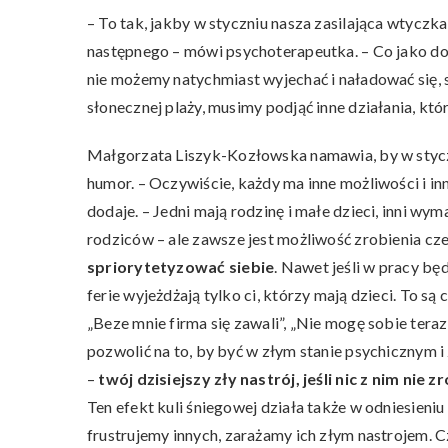
– To tak, jakby w styczniu nasza zasilająca wtyczka
następnego – mówi psychoterapeutka. – Co jako doro
nie możemy natychmiast wyjechać i naładować się, 
słonecznej plaży, musimy podjąć inne działania, któ
Małgorzata Liszyk-Kozłowska namawia, by w styczn
humor. – Oczywiście, każdy ma inne możliwości i in
dodaje. – Jedni mają rodzinę i małe dzieci, inni wy
rodziców – ale zawsze jest możliwość zrobienia cze
spriorytetyzować siebie
. Nawet jeśli w pracy bę
ferie wyjeżdżają tylko ci, którzy mają dzieci. To 
„Beze mnie firma się zawali”, „Nie mogę sobie tera
pozwolić na to, by być w złym stanie psychicznym i
–
twój dzisiejszy zły nastrój, jeśli nic z nim ni
Ten efekt kuli śniegowej działa także w odniesieni
frustrujemy innych, zarażamy ich złym nastrojem. C