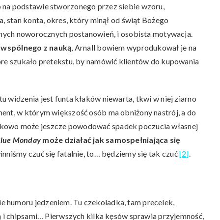
to na podstawie stworzonego przez siebie wzoru,
a, stan konta, okres, który minął od świąt Bożego
wanych noworocznych postanowień, i osobista motywacja.
ic wspólnego z nauką
, Arnall bowiem wyprodukował je na
tóre szukało pretekstu, by namówić klientów do kupowania
 widzenia jest funta kłaków niewarta, tkwi w niej ziarno
ment, w którym większość osób ma obniżony nastrój, a do
tkowo może jeszcze powodować spadek poczucia własnej
lue Monday
może działać jak samospełniająca się
inniśmy czuć się fatalnie, to… będziemy się tak czuć
[2]
.
e humoru jedzeniem. Tu czekoladka, tam precelek,
zą i chipsami… Pierwszych kilka kęsów sprawia przyjemność,