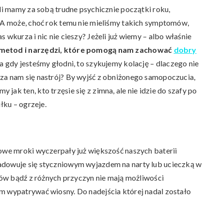
śli mamy za sobą trudne psychicznie początki roku,
. A może, choć rok temu nie mieliśmy takich symptomów,
 wkurza i nic nie cieszy? Jeżeli już wiemy – albo właśnie
metod i narzędzi, które pomogą nam zachować
dobry
a gdy jesteśmy głodni, to szykujemy kolację – dlaczego nie
za nam się nastrój? By wyjść z obniżonego samopoczucia,
ak ten, kto trzęsie się z zimna, ale nie idzie do szafy po
łku – ogrzeje.
iowe mroki wyczerpały już większość naszych baterii
adowuje się styczniowym wyjazdem na narty lub ucieczką w
rtów bądź z różnych przyczyn nie mają możliwości
m wypatrywać wiosny. Do nadejścia której nadal zostało