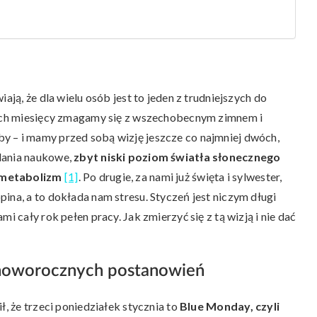
ają, że dla wielu osób jest to jeden z trudniejszych do
rzech miesięcy zmagamy się z wszechobecnym zimnem i
y – i mamy przed sobą wizję jeszcze co najmniej dwóch,
dania naukowe,
zbyt niski poziom światła słonecznego
 metabolizm
[1]
. Po drugie, za nami już święta i sylwester,
ina, a to dokłada nam stresu. Styczeń jest niczym długi
i cały rok pełen pracy. Jak zmierzyć się z tą wizją i nie dać
c noworocznych postanowień
ł, że trzeci poniedziałek stycznia to
Blue Monday, czyli