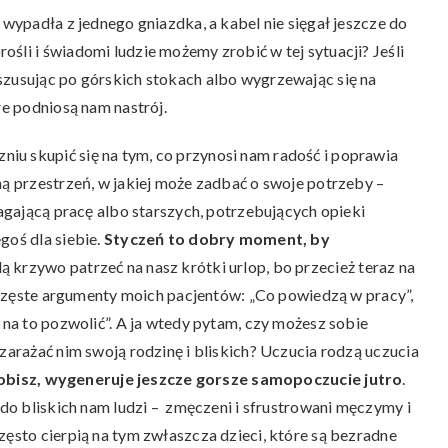
 wypadła z jednego gniazdka, a kabel nie sięgał jeszcze do
śli i świadomi ludzie możemy zrobić w tej sytuacji? Jeśli
szusując po górskich stokach albo wygrzewając się na
re podniosą nam nastrój.
iu skupić się na tym, co przynosi nam radość i poprawia
ną przestrzeń, w jakiej może zadbać o swoje potrzeby –
magającą pracę albo starszych, potrzebujących opieki
goś dla siebie.
Styczeń to dobry moment, by
dą krzywo patrzeć na nasz krótki urlop, bo przecież teraz na
są częste argumenty moich pacjentów: „Co powiedzą w pracy”,
z na to pozwolić”. A ja wtedy pytam, czy możesz sobie
 zarażać nim swoją rodzinę i bliskich? Uczucia rodzą uczucia
e zrobisz, wygeneruje jeszcze gorsze samopoczucie jutro
.
u do bliskich nam ludzi – zmęczeni i sfrustrowani męczymy i
zęsto cierpią na tym zwłaszcza dzieci, które są bezradne