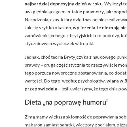
najbardziej depresyjny dzień w roku
. Wyliczył 
uwzględniającego m.in. takie parametry, jak: pogod
Narodzenia, czas, który dzieli nas od niezrealizo
Jak się szybko okazało,
wyliczenia te nie mają n
zamówienie jednego z brytyjskich biur podróży, k
styczniowych wycieczek w tropiki.
Jednak, choć teoria Brytyjczyka z naukowego punktu
prawdy – druga część stycznia to rzeczywiście mo
tego porzuca noworoczne postanowienia, co doda
wartości. Do tego, według psychologów,
wiara w
B
przepowiednia
– jeśli uwierzymy, że tego dnia pow
Dieta „na poprawę humoru”
Zimą mamy większą skłonność do poprawiania sobi
makaron zamiast sałatki, wieczory z serialem, piz