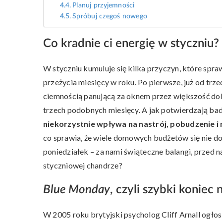
Planuj przyjemności
Spróbuj czegoś nowego
Co kradnie ci energię w styczniu?
W styczniu kumuluje się kilka przyczyn, które sprawi
przeżycia miesięcy w roku. Po pierwsze, już od t
ciemnością panującą za oknem przez większość dob
trzech podobnych miesięcy. A jak potwierdzają ba
niekorzystnie wpływa na nastrój, pobudzenie i
co sprawia, że wiele domowych budżetów się nie dop
poniedziałek – za nami świąteczne balangi, przed nam
styczniowej chandrze?
Blue Monday
, czyli szybki konie
W 2005 roku brytyjski psycholog Cliff Arnall ogłosi