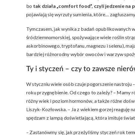
bo
tak działa „comfort food”, czyli jedzenie na
pojawiają się wyrzuty sumienia, które… zagłuszamy
Tymczasem, jak wynika z badań opublikowanych 
śródziemnomorskiej, spożywające wiele roślin str
askorbinowego, tryptofanu, magnezu i selenu), ma
bardziej różnorodny wybór owoców i warzyw spożyw
Ty i styczeń – czy to zawsze nier
W styczniu wiele osób czuje pogorszenie nastroju – 
roku przygnębienie. Od czego to zależy? – Mamy róż
różny wiek i poziom hormonów, a także różne doś
Liszyk-Kozłowska. – Ja z wiekiem gorzej reaguję n
spędzam z lampą doświetlającą, która imituje świat
– Zastanówmy się, jak przeżyliśmy styczeń rok temu