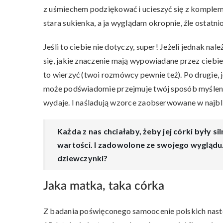
z uśmiechem podziękować i ucieszyć się z komplem
stara sukienka, a ja wyglądam okropnie, źle ostatn
Jeśli to ciebie nie dotyczy, super! Jeżeli jednak 
się, jakie znaczenie mają wypowiadane przez ciebie
to wierzyć (twoi rozmówcy pewnie też). Po drugie, j
może podświadomie przejmuje twój sposób myślenia.
wydaje. I naśladują wzorce zaobserwowane w najbl
Każda z nas chciałaby, żeby jej córki były 
wartości. I zadowolone ze swojego wygląd
dziewczynki?
Jaka matka, taka córka
Z badania poświęconego samoocenie polskich nastol