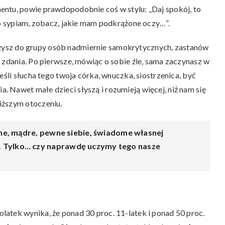
entu, powie prawdopodobnie coś w stylu: „Daj spokój, to
io sypiam, zobacz, jakie mam podkrążone oczy…”.
należysz do grupy osób nadmiernie samokrytycznych, zastanów
 zdania. Po pierwsze, mówiąc o sobie źle, sama zaczynasz w
eśli słucha tego twoja córka, wnuczka, siostrzenica, być
 Nawet małe dzieci słyszą i rozumieją więcej, niż nam się
iższym otoczeniu.
silne, mądre, pewne siebie, świadome własnej
u. Tylko… czy naprawdę uczymy tego nasze
atek wynika, że ponad 30 proc. 11-latek i ponad 50 proc.