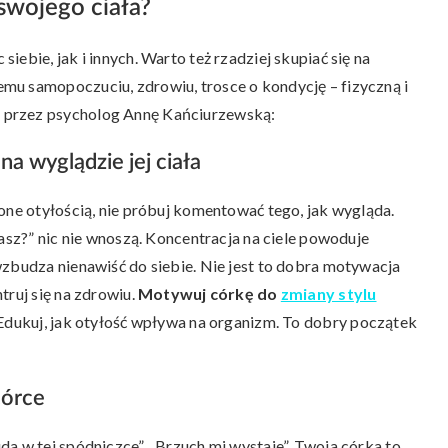
swojego ciała?
ebie, jak i innych. Warto też rzadziej skupiać się na
mu samopoczuciu, zdrowiu, trosce o kondycję – fizyczną i
 przez psycholog Annę Kańciurzewską:
na wyglądzie jej ciała
one otyłością, nie próbuj komentować tego, jak wygląda.
dasz?” nic nie wnoszą. Koncentracja na ciele powoduje
wzbudza nienawiść do siebie. Nie jest to dobra motywacja
truj się na zdrowiu.
Motywuj córkę do
zmiany stylu
 Edukuj, jak otyłość wpływa na organizm. To dobry początek
córce
a w tej spódniczce”, „Brzuch mi wystaje”. Twoja córka to