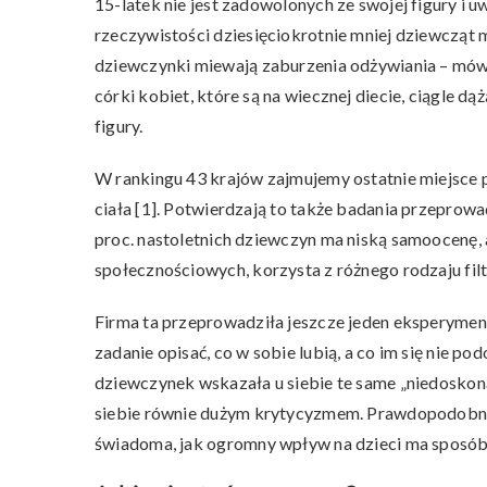
15-latek nie jest zadowolonych ze swojej figury i u
rzeczywistości dziesięciokrotnie mniej dziewcząt m
dziewczynki miewają zaburzenia odżywiania – mó
córki kobiet, które są na wiecznej diecie, ciągle 
figury.
W rankingu 43 krajów zajmujemy ostatnie miejsce
ciała [1]. Potwierdzają to także badania przeprowa
proc. nastoletnich dziewczyn ma niską samoocenę, 
społecznościowych, korzysta z różnego rodzaju fi
Firma ta przeprowadziła jeszcze jeden eksperymen
zadanie opisać, co w sobie lubią, a co im się nie p
dziewczynek wskazała u siebie te same „niedoskona
siebie równie dużym krytycyzmem. Prawdopodobnie
świadoma, jak ogromny wpływ na dzieci ma sposób, w