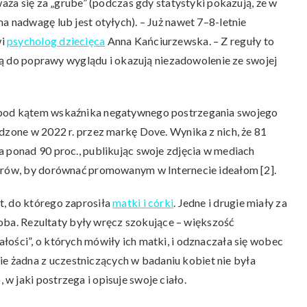
waża się za „grube” (podczas gdy statystyki pokazują, że w
a nadwagę lub jest otyłych). – Już nawet 7–8-letnie
wi
psycholog dziecięca
Anna Kańciurzewska. – Z reguły to
dążą do poprawy wyglądu i okazują niezadowolenie ze swojej
 pod kątem wskaźnika negatywnego postrzegania swojego
dzone w 2022 r. przez markę Dove. Wynika z nich, że 81
a ponad 90 proc., publikując swoje zdjęcia w mediach
ltrów, by dorównać promowanym w Internecie ideałom [2].
t, do którego zaprosiła
matki i córki
. Jedne i drugie miały za
odoba. Rezultaty były wręcz szokujące – większość
łości”, o których mówiły ich matki, i odznaczała się wobec
 żadna z uczestniczących w badaniu kobiet nie była
 jaki postrzega i opisuje swoje ciało.