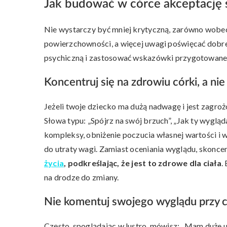
Jak budować w córce akceptację 
Nie wystarczy być mniej krytyczną, zarówno wobec si
powierzchowności, a więcej uwagi poświęcać dobre
psychiczną i zastosować wskazówki przygotowane
Koncentruj się na zdrowiu córki, a nie 
Jeżeli twoje dziecko ma dużą nadwagę i jest zagroż
Słowa typu: „Spójrz na swój brzuch”, „Jak ty wyglą
kompleksy, obniżenie poczucia własnej wartości i 
do utraty wagi. Zamiast oceniania wyglądu, skoncen
życia
, podkreślając, że jest to zdrowe dla ciała
.
na drodze do zmiany.
Nie komentuj swojego wyglądu przy 
Często, spoglądając w lustro, mówisz: „Mam duże ud