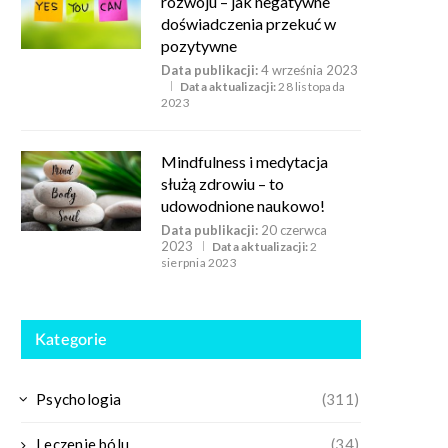
rozwoju – jak negatywne
doświadczenia przekuć w
pozytywne
Data publikacji:
4 września 2023
Data aktualizacji:
28 listopada
2023
Mindfulness i medytacja
służą zdrowiu – to
udowodnione naukowo!
Data publikacji:
20 czerwca
2023
Data aktualizacji:
2
sierpnia 2023
Kategorie
Psychologia
(311)
Leczenie bólu
(34)