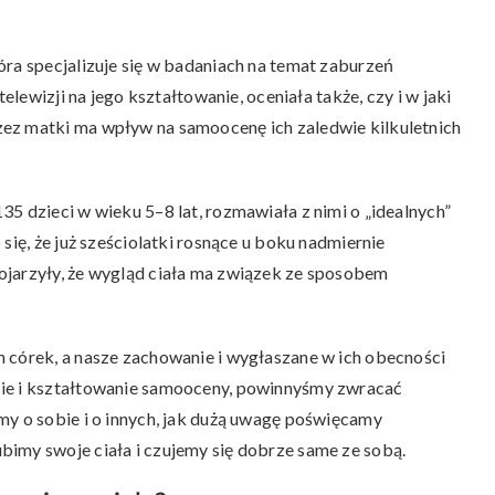
óra specjalizuje się w badaniach na temat zaburzeń
elewizji na jego kształtowanie, oceniała także, czy i w jaki
ez matki ma wpływ na samoocenę ich zaledwie kilkuletnich
5 dzieci w wieku 5–8 lat, rozmawiała z nimi o „idealnych”
się, że już sześciolatki rosnące u boku nadmiernie
ojarzyły, że wygląd ciała ma związek ze sposobem
 córek, a nasze zachowanie i wygłaszane w ich obecności
cie i kształtowanie samooceny, powinnyśmy zwracać
my o sobie i o innych, jak dużą uwagę poświęcamy
imy swoje ciała i czujemy się dobrze same ze sobą.