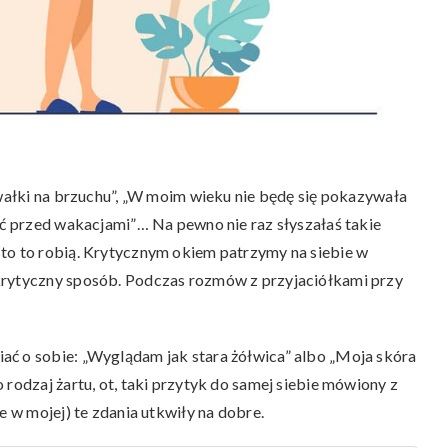
 wałki na brzuchu”, „W moim wieku nie będę się pokazywała
ąć przed wakacjami”… Na pewno nie raz słyszałaś takie
to to robią. Krytycznym okiem patrzymy na siebie w
krytyczny sposób. Podczas rozmów z przyjaciółkami przy
ać o sobie: „Wyglądam jak stara żółwica” albo „Moja skóra
 rodzaj żartu, ot, taki przytyk do samej siebie mówiony z
e w mojej) te zdania utkwiły na dobre.