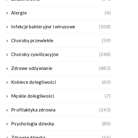
Alergie
(4)
Infekcje bakteryjne i wirusowe
(108)
Choroby przewlekłe
(59)
Choroby cywilizacyjne
(248)
Zdrowe odżywianie
(482)
Kobiece dolegliwości
(60)
Męskie dolegliwości
(7)
Profilaktyka zdrowia
(143)
Psychologia dziecka
(80)
Zdrowie dziecka
(56)