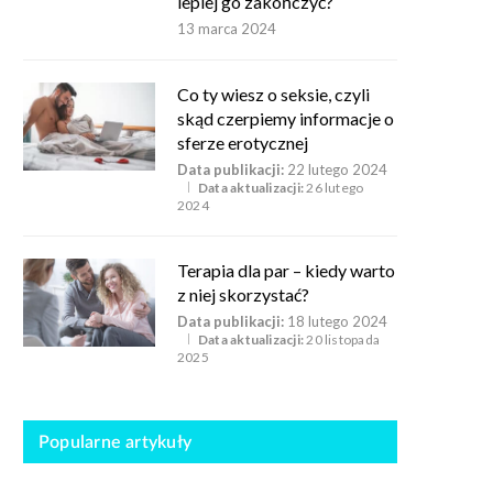
lepiej go zakończyć?
13 marca 2024
Co ty wiesz o seksie, czyli
skąd czerpiemy informacje o
sferze erotycznej
Data publikacji:
22 lutego 2024
Data aktualizacji:
26 lutego
2024
Terapia dla par – kiedy warto
z niej skorzystać?
Data publikacji:
18 lutego 2024
Data aktualizacji:
20 listopada
2025
Popularne artykuły