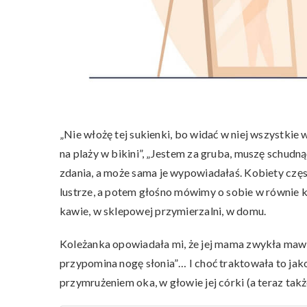
„Nie włożę tej sukienki, bo widać w niej wszystkie
na plaży w bikini”, „Jestem za gruba, muszę schudn
zdania, a może sama je wypowiadałaś. Kobiety częs
lustrze, a potem głośno mówimy o sobie w równie 
kawie, w sklepowej przymierzalni, w domu.
Koleżanka opowiadała mi, że jej mama zwykła mawi
przypomina nogę słonia”… I choć traktowała to jako
przymrużeniem oka, w głowie jej córki (a teraz takż