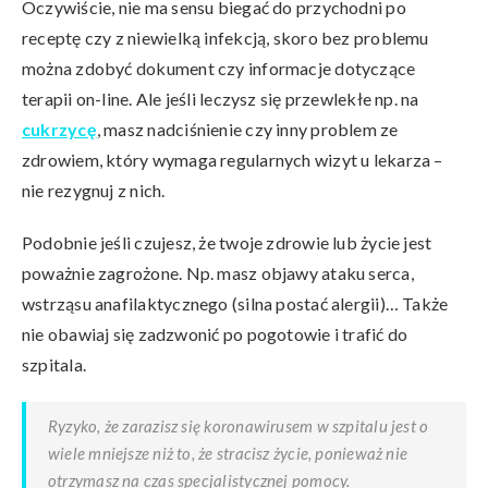
Oczywiście, nie ma sensu biegać do przychodni po
receptę czy z niewielką infekcją, skoro bez problemu
można zdobyć dokument czy informacje dotyczące
terapii on-line. Ale jeśli leczysz się przewlekłe np. na
cukrzycę
, masz nadciśnienie czy inny problem ze
zdrowiem, który wymaga regularnych wizyt u lekarza –
nie rezygnuj z nich.
Podobnie jeśli czujesz, że twoje zdrowie lub życie jest
poważnie zagrożone. Np. masz objawy ataku serca,
wstrząsu anafilaktycznego (silna postać alergii)… Także
nie obawiaj się zadzwonić po pogotowie i trafić do
szpitala.
Ryzyko, że zarazisz się koronawirusem w szpitalu jest o
wiele mniejsze niż to, że stracisz życie, ponieważ nie
otrzymasz na czas specjalistycznej pomocy.