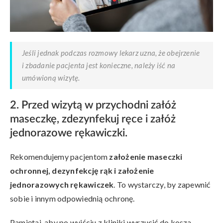
Jeśli jednak podczas rozmowy lekarz uzna, że obejrzenie
i zbadanie pacjenta jest konieczne, należy iść na
umówioną wizytę.
2. Przed wizytą w przychodni załóż
maseczkę, zdezynfekuj ręce i załóż
jednorazowe rękawiczki.
Rekomendujemy pacjentom
założenie maseczki
ochronnej, dezynfekcję rąk i założenie
jednorazowych rękawiczek
. To wystarczy, by zapewnić
sobie i innym odpowiednią ochronę.
Pamiętaj, aby po wyjściu z kliniki wyrzucić do kosza