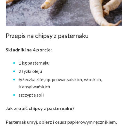
Przepis na chipsy z pasternaku
Składniki na 4 porcje:
1 kg pasternaku
2 łyżki oleju
łyżeczka ziół, np. prowansalskich, włoskich,
transylwańskich
szczypta soli
Jak zrobić chipsy z pasternaku?
Pasternak umyj, obierz i osusz papierowym ręcznikiem.