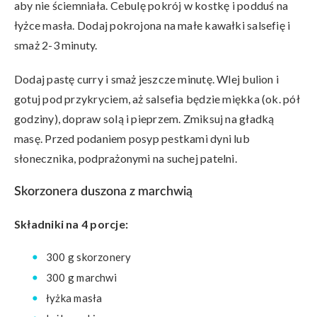
aby nie ściemniała. Cebulę pokrój w kostkę i podduś na
łyżce masła. Dodaj pokrojona na małe kawałki salsefię i
smaż 2-3 minuty.
Dodaj pastę curry i smaż jeszcze minutę. Wlej bulion i
gotuj pod przykryciem, aż salsefia będzie miękka (ok. pół
godziny), dopraw solą i pieprzem. Zmiksuj na gładką
masę. Przed podaniem posyp pestkami dyni lub
słonecznika, podprażonymi na suchej patelni.
Skorzonera duszona z marchwią
Składniki na 4 porcje:
300 g skorzonery
300 g marchwi
łyżka masła