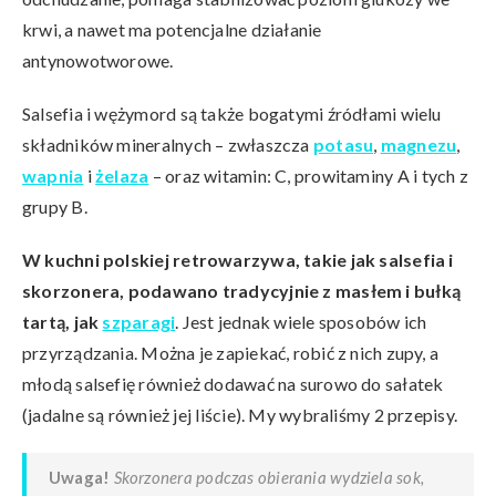
krwi, a nawet ma potencjalne działanie
antynowotworowe.
Salsefia i wężymord są także bogatymi źródłami wielu
składników mineralnych – zwłaszcza
potasu
,
magnezu
,
wapnia
i
żelaza
– oraz witamin: C, prowitaminy A i tych z
grupy B.
W kuchni polskiej retrowarzywa, takie jak salsefia i
skorzonera, podawano tradycyjnie z masłem i bułką
tartą, jak
szparagi
. Jest jednak wiele sposobów ich
przyrządzania. Można je zapiekać, robić z nich zupy, a
młodą salsefię również dodawać na surowo do sałatek
(jadalne są również jej liście). My wybraliśmy 2 przepisy.
Uwaga!
Skorzonera podczas obierania wydziela sok,