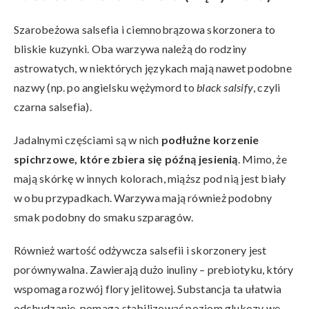
Szarobeżowa salsefia i ciemnobrązowa skorzonera to
bliskie kuzynki. Oba warzywa należą do rodziny
astrowatych, w niektórych językach mają nawet podobne
nazwy (np. po angielsku wężymord to
black salsify
, czyli
czarna salsefia).
Jadalnymi częściami są w nich
podłużne korzenie
spichrzowe, które zbiera się późną jesienią
. Mimo, że
mają skórkę w innych kolorach, miąższ pod nią jest biały
w obu przypadkach. Warzywa mają również podobny
smak podobny do smaku szparagów.
Również wartość odżywcza salsefii i skorzonery jest
porównywalna. Zawierają dużo inuliny – prebiotyku, który
wspomaga rozwój flory jelitowej. Substancja ta ułatwia
odchudzanie, pomaga stabilizować poziom glukozy we