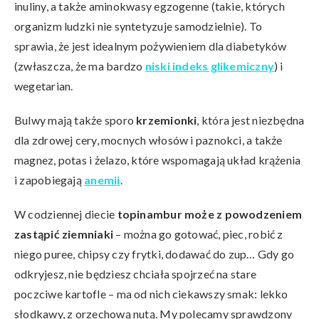
inuliny, a także aminokwasy egzogenne (takie, których
organizm ludzki nie syntetyzuje samodzielnie). To
sprawia, że jest idealnym pożywieniem dla diabetyków
(zwłaszcza, że ma bardzo
niski indeks glikemiczny
) i
wegetarian.
Bulwy mają także sporo
krzemionki
, która jest niezbędna
dla zdrowej cery, mocnych włosów i paznokci, a także
magnez, potas i żelazo, które wspomagają układ krążenia
i zapobiegają
anemii
.
W codziennej diecie
topinambur może z powodzeniem
zastąpić ziemniaki
– można go gotować, piec, robić z
niego puree, chipsy czy frytki, dodawać do zup… Gdy go
odkryjesz, nie będziesz chciała spojrzeć na stare
poczciwe kartofle – ma od nich ciekawszy smak: lekko
słodkawy, z orzechową nutą. My polecamy sprawdzony