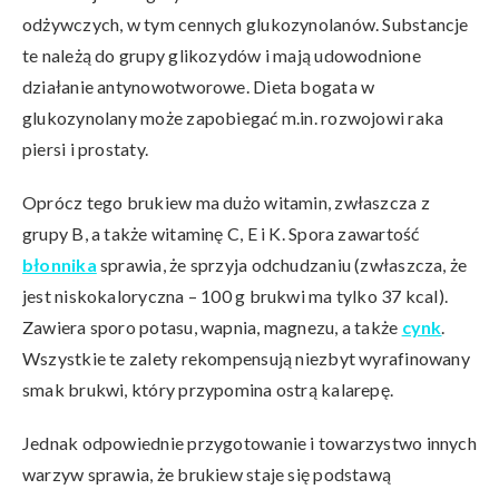
odżywczych, w tym cennych glukozynolanów. Substancje
te należą do grupy glikozydów i mają udowodnione
działanie antynowotworowe. Dieta bogata w
glukozynolany może zapobiegać m.in. rozwojowi raka
piersi i prostaty.
Oprócz tego brukiew ma dużo witamin, zwłaszcza z
grupy B, a także witaminę C, E i K. Spora zawartość
błonnika
sprawia, że sprzyja odchudzaniu (zwłaszcza, że
jest niskokaloryczna – 100 g brukwi ma tylko 37 kcal).
Zawiera sporo potasu, wapnia, magnezu, a także
cynk
.
Wszystkie te zalety rekompensują niezbyt wyrafinowany
smak brukwi, który przypomina ostrą kalarepę.
Jednak odpowiednie przygotowanie i towarzystwo innych
warzyw sprawia, że brukiew staje się podstawą