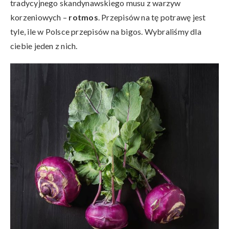
tradycyjnego skandynawskiego musu z warzyw
korzeniowych –
rotmos
. Przepisów na tę potrawę jest
tyle, ile w Polsce przepisów na bigos. Wybraliśmy dla
ciebie jeden z nich.