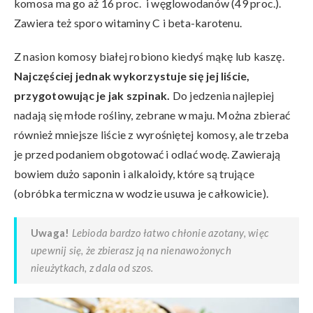
komosa ma go aż 16 proc. i węglowodanów (49 proc.).
Zawiera też sporo witaminy C i beta-karotenu.
Z nasion komosy białej robiono kiedyś mąkę lub kaszę.
Najczęściej jednak wykorzystuje się jej liście,
przygotowując je jak szpinak.
Do jedzenia najlepiej
nadają się młode rośliny, zebrane w maju. Można zbierać
również mniejsze liście z wyrośniętej komosy, ale trzeba
je przed podaniem obgotować i odlać wodę. Zawierają
bowiem dużo saponin i alkaloidy, które są trujące
(obróbka termiczna w wodzie usuwa je całkowicie).
Uwaga!
Lebioda bardzo łatwo chłonie azotany, więc
upewnij się, że zbierasz ją na nienawożonych
nieużytkach, z dala od szos.