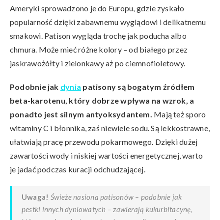
Ameryki sprowadzono je do Europu, gdzie zyskało
popularność dzięki zabawnemu wyglądowi i delikatnemu
smakowi. Patison wygląda trochę jak poducha albo
chmura. Może mieć różne kolory – od białego przez
jaskrawożółty i zielonkawy aż po ciemnofioletowy.
Podobnie jak
dynia
patisony są bogatym źródłem
beta-karotenu, który dobrze wpływa na wzrok, a
ponadto jest silnym antyoksydantem.
Mają też sporo
witaminy C i błonnika, zaś niewiele sodu. Są lekkostrawne,
ułatwiają pracę przewodu pokarmowego. Dzięki dużej
zawartości wody i niskiej wartości energetycznej, warto
je jadać podczas kuracji odchudzającej.
Uwaga!
Świeże nasiona patisonów – podobnie jak
pestki innych dyniowatych – zawierają kukurbitacynę,