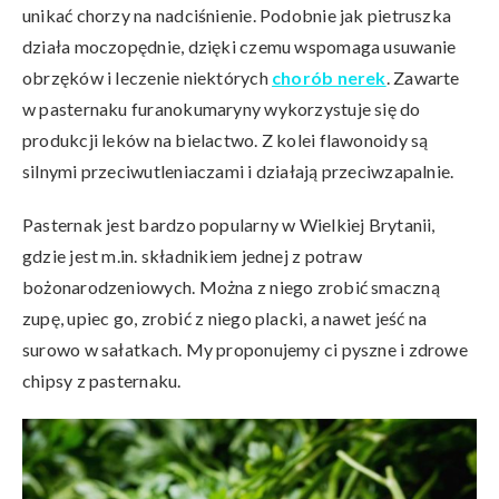
unikać chorzy na nadciśnienie. Podobnie jak pietruszka
działa moczopędnie, dzięki czemu wspomaga usuwanie
obrzęków i leczenie niektórych
chorób nerek
. Zawarte
w pasternaku furanokumaryny wykorzystuje się do
produkcji leków na bielactwo. Z kolei flawonoidy są
silnymi przeciwutleniaczami i działają przeciwzapalnie.
Pasternak jest bardzo popularny w Wielkiej Brytanii,
gdzie jest m.in. składnikiem jednej z potraw
bożonarodzeniowych. Można z niego zrobić smaczną
zupę, upiec go, zrobić z niego placki, a nawet jeść na
surowo w sałatkach. My proponujemy ci pyszne i zdrowe
chipsy z pasternaku.