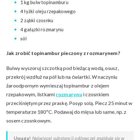
1 kg bulw topinamburu
4 łyżki oleju rzepakowego
2 ząbki czosnku
4 gałązki rozmarynu
sól
Jak zrobić topinambur pieczony z rozmarynem?
Bulwy wyszoruj szczotką pod bieżącą wodą, osusz,
przekrój wzdłuż na pół lub na ćwiartki. W naczyniu
żaroodpornym wymieszaj topinambur z olejem
rzepakowym, listkami
rozmarynu
i czosnkiem
przeciśniętym przez praskę. Posyp solą. Piecz 25 minut w
temperaturze 180ºC. Podawaj do mięsa lub same, np. z
sosem czosnkowym.
Uwaga!
Najwięcej substancji odżywczej znajduje się w