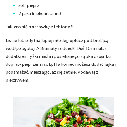
sól i pieprz
2 jajka (niekoniecznie)
Jak zrobić potrawkę z lebiody?
Liście lebiody (najlepiej młodej) opłucz pod bieżącą
wodą, obgotuj 2-3 minuty i odcedź. Duś 10 minut, z
dodatkiem łyżki masła i posiekanego ząbka czosnku,
dopraw pieprzem i solą. Na koniec możesz dodać jajka i
podsmażać, mieszając, aż się zetnie. Podawaj z
pieczywem.