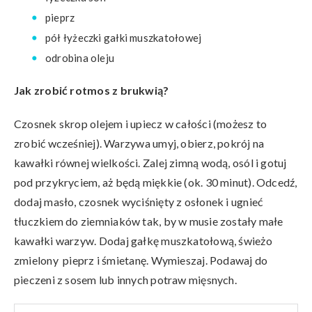
pieprz
pół łyżeczki gałki muszkatołowej
odrobina oleju
Jak zrobić rotmos z brukwią?
Czosnek skrop olejem i upiecz w całości (możesz to
zrobić wcześniej). Warzywa umyj, obierz, pokrój na
kawałki równej wielkości. Zalej zimną wodą, osól i gotuj
pod przykryciem, aż będą miękkie (ok. 30 minut). Odcedź,
dodaj masło, czosnek wyciśnięty z osłonek i ugnieć
tłuczkiem do ziemniaków tak, by w musie zostały małe
kawałki warzyw. Dodaj gałkę muszkatołową, świeżo
zmielony pieprz i śmietanę. Wymieszaj. Podawaj do
pieczeni z sosem lub innych potraw mięsnych.