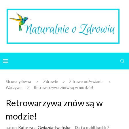
Strona główna
Zdrowie
Zdrowe odżywianie
Warzywa
Retrowarzywa znów są w modzie!
Retrowarzywa znów są w
modzie!
autor:
Katarzyna Gwiazda-Iwańska
Data publikacji:
7