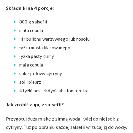
Składniki na 4 porcje:
800 g salsefii
mała cebula
litr bulionu warzywnego lub rosołu
łyżka masła klarowanego
łyżka pasty curry
mała cebula
sok z połowy cytryny
sól i pieprz
4 łyżki pestek dyni lub słonecznika
Jak zrobić zupę z salsefii?
Przygotuj dużą miskę z zimną wodą i wlej do niej sok z
cytryny. Tuż po obraniu każdej salsefii wrzucaj ją do wody,