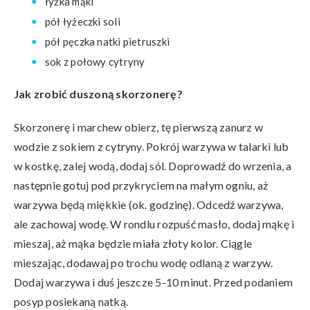
łyżka mąki
pół łyżeczki soli
pół pęczka natki pietruszki
sok z połowy cytryny
Jak zrobić duszoną skorzonerę?
Skorzonerę i marchew obierz, tę pierwszą zanurz w
wodzie z sokiem z cytryny. Pokrój warzywa w talarki lub
w kostkę, zalej wodą, dodaj sól. Doprowadź do wrzenia, a
następnie gotuj pod przykryciem na małym ogniu, aż
warzywa będą miękkie (ok. godzinę). Odcedź warzywa,
ale zachowaj wodę. W rondlu rozpuść masło, dodaj mąkę i
mieszaj, aż mąka będzie miała złoty kolor. Ciągle
mieszając, dodawaj po trochu wodę odlaną z warzyw.
Dodaj warzywa i duś jeszcze 5-10 minut. Przed podaniem
posyp posiekaną natką.