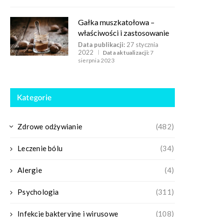
Gałka muszkatołowa –
właściwości i zastosowanie
Data publikacji:
27 stycznia
2022
Data aktualizacji:
7
sierpnia 2023
Kategorie
Zdrowe odżywianie
(482)
Leczenie bólu
(34)
Alergie
(4)
Psychologia
(311)
Infekcje bakteryjne i wirusowe
(108)