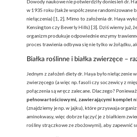
Dowody naukowe nie potwierdziły doniesień dr. Ha
w 1935 roku (także współczesne randomizowane bada
niełączenia) [1, 2]. Mimo to założenia dr. Haya wy
Kensington czy Beverly Hills) [3]. Dziś wiemy już, 
organizm produkuje odpowiednie enzymy trawienne
proces trawienia odbywa się nie tylko w żołądku, 
Białka roślinne i białka zwierzęce – 
Jednym z założeń diety dr. Haya było niełączenie w
zwierzęcego (a więc np. fasoli czy soczewicy z mi
połączenia są wręcz zalecane. Dlaczego? Poniewa
pełnowartościowymi, zawierającymi komplet 
(znajdziemy je np. w jajku), które przyswaja organi
aminokwasy, więc dobrze łączyć je z białkiem zwie
rośliny strączkowe ze zbożowymi), aby zapewnić 