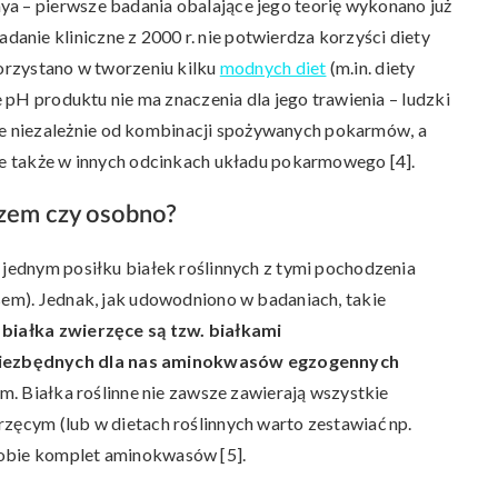
ya – pierwsze badania obalające jego teorię wykonano już
nie kliniczne z 2000 r. nie potwierdza korzyści diety
korzystano w tworzeniu kilku
modnych diet
(m.in. diety
że pH produktu nie ma znaczenia dla jego trawienia – ludzki
 niezależnie od kombinacji spożywanych pokarmów, a
ale także w innych odcinkach układu pokarmowego [4].
razem czy osobno?
 jednym posiłku białek roślinnych z tymi pochodzenia
ęsem). Jednak, jak udowodniono w badaniach, takie
ż
białka zwierzęce są tzw. białkami
niezbędnych dla nas aminokwasów egzogennych
zm. Białka roślinne nie zawsze zawierają wszystkie
rzęcym (lub w dietach roślinnych warto zestawiać np.
sobie komplet aminokwasów [5].