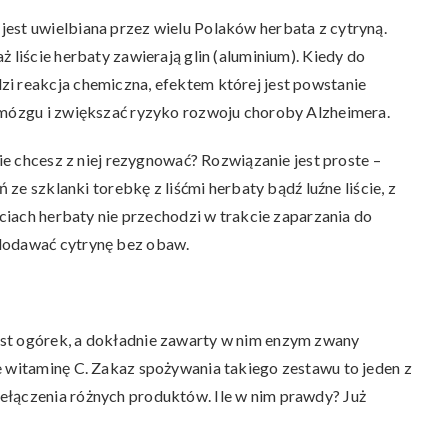
est uwielbiana przez wielu Polaków herbata z cytryną.
 liście herbaty zawierają glin (aluminium). Kiedy do
i reakcja chemiczna, efektem której jest powstanie
 mózgu i zwiększać ryzyko rozwoju choroby Alzheimera.
nie chcesz z niej rezygnować? Rozwiązanie jest proste –
ń ze szklanki torebkę z liśćmi herbaty bądź luźne liście, z
ściach herbaty nie przechodzi w trakcie zaparzania do
 dodawać cytrynę bez obaw.
st ogórek, a dokładnie zawarty w nim enzym zwany
e witaminę C. Zakaz spożywania takiego zestawu to jeden z
ełączenia różnych produktów. Ile w nim prawdy? Już