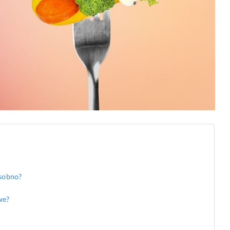
osobno?
we?