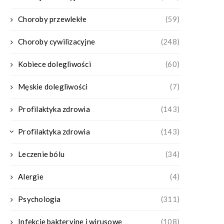
Choroby przewlekłe
(59)
Choroby cywilizacyjne
(248)
Kobiece dolegliwości
(60)
Męskie dolegliwości
(7)
Profilaktyka zdrowia
(143)
Profilaktyka zdrowia
(143)
Leczenie bólu
(34)
Alergie
(4)
Psychologia
(311)
Infekcje bakteryjne i wirusowe
(108)