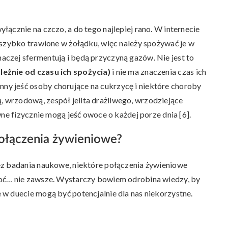
ącznie na czczo, a do tego najlepiej rano. W internecie
 szybko trawione w żołądku, więc należy spożywać je w
czej sfermentują i będą przyczyną gazów. Nie jest to
leżnie od czasu ich spożycia)
i nie ma znaczenia czas ich
y jeść osoby chorujące na cukrzycę i niektóre choroby
wrzodową, zespół jelita drażliwego, wrzodziejące
wne fizycznie mogą jeść owoce o każdej porze dnia [6].
połączenia żywieniowe?
ez badania naukowe, niektóre połączenia żywieniowe
hoć… nie zawsze. Wystarczy bowiem odrobina wiedzy, by
w duecie mogą być potencjalnie dla nas niekorzystne.