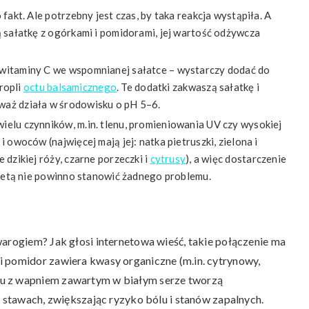
fakt. Ale potrzebny jest czas, by taka reakcja wystąpiła. A
ą sałatkę z ogórkami i pomidorami, jej wartość odżywcza
witaminy C we wspomnianej sałatce – wystarczy dodać do
kropli
octu balsamicznego
. Te dodatki zakwaszą sałatkę i
waż działa w środowisku o pH 5–6.
elu czynników, m.in. tlenu, promieniowania UV czy wysokiej
 owoców (najwięcej mają jej: natka pietruszki, zielona i
 dzikiej róży, czarne porzeczki i
cytrusy
), a więc dostarczenie
 dietą nie powinno stanowić żadnego problemu.
warogiem? Jak głosi internetowa wieść, takie połączenie ma
i pomidor zawiera kwasy organiczne (m.in. cytrynowy,
iu z wapniem zawartym w białym serze tworzą
w stawach, zwiększając ryzyko bólu i stanów zapalnych.