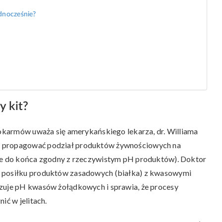
ednocześnie?
y kit?
 pokarmów uważa się amerykańskiego lekarza, dr. Williama
ł propagować podział produktów żywnościowych na
nie do końca zgodny z rzeczywistym pH produktów). Doktor
m posiłku produktów zasadowych (białka) z kwasowymi
izuje pH kwasów żołądkowych i sprawia, że procesy
ić w jelitach.