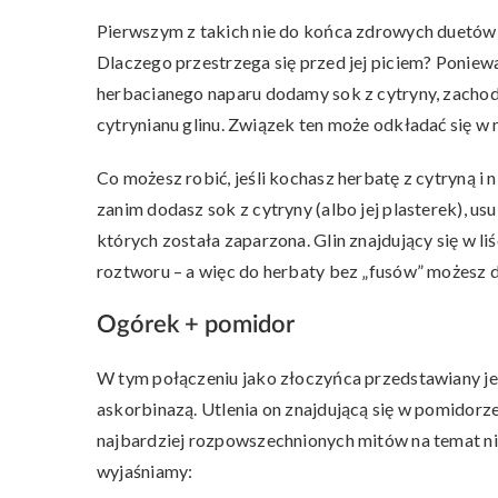
Pierwszym z takich nie do końca zdrowych duetów j
Dlaczego przestrzega się przed jej piciem? Ponieważ
herbacianego naparu dodamy sok z cytryny, zachodz
cytrynianu glinu. Związek ten może odkładać się w
Co możesz robić, jeśli kochasz herbatę z cytryną i 
zanim dodasz sok z cytryny (albo jej plasterek), usu
których została zaparzona. Glin znajdujący się w li
roztworu – a więc do herbaty bez „fusów” możesz
Ogórek + pomidor
W tym połączeniu jako złoczyńca przedstawiany je
askorbinazą. Utlenia on znajdującą się w pomidorz
najbardziej rozpowszechnionych mitów na temat ni
wyjaśniamy: