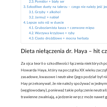
Pomidor + biały ser
Szkodliwe duety na talerzu – czego nie należy jeść j
Grzyby + alkohol
Jarmuż + nabiał
Lepsze solo niż w duecie
Gruboziarnista kasza + czerwone mięso
Warzywa krzyżowe + ryby
Ciasto drożdżowe + mocna herbata
Dieta niełączenia dr. Haya – hit cz
Za ojca teorii o szkodliwości łączenia niektórych
Howarda Haya, który na początku XX wieku zaczą
zasadowe, kwasowe i neutralne (jego podział był 
Hay przekonywał, że nie należy spożywać w jedny
(węglowodany), ponieważ takie połączenie neutral
trawienne zwalniają, a jedzenie wręcz może nawet gn