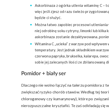
Askorbinaza z ogórka utlenia witaminę C – to 
więc jeśli zjesz od razu świeżo przygotowan
będzie ci służyć.
Można łatwo zapobiec procesowi utleniania 
niej odrobinę soku cytryny, limonki lub kilka 
askorbinaza zostanie dezaktywowana, ponie
Witamina C „ucieka” z warzyw pod wpływem wi
temperatury. Jest jednak składnikiem warzyw i
czerwona papryka, brukselka, kalarepa, owoce
sobie jej zalecanych ilości ze zbilansowaną
Pomidor + biały ser
Dlaczego nie wolno łączyć na talerzu pomidora z t
zwiększać ryzyko chorób stawów. Według tej teori
chlorogenowy czy kumarynowy), które po związan
nierozpuszczalne kryształki. Te zaś odkładają się 