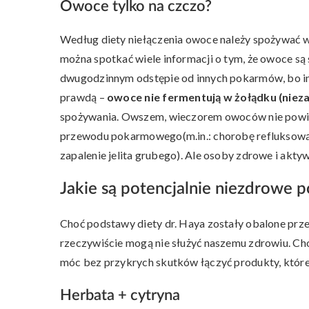
Owoce tylko na czczo?
Według diety niełączenia owoce należy spożywać wył
można spotkać wiele informacji o tym, że owoce są
dwugodzinnym odstępie od innych pokarmów, bo ina
prawdą –
owoce nie fermentują w żołądku (nieza
spożywania. Owszem, wieczorem owoców nie powinn
przewodu pokarmowego(m.in.: chorobę refluksową, 
zapalenie jelita grubego). Ale osoby zdrowe i akty
Jakie są potencjalnie niezdrowe 
Choć podstawy diety dr. Haya zostały obalone prz
rzeczywiście mogą nie służyć naszemu zdrowiu. C
móc bez przykrych skutków łączyć produkty, które 
Herbata + cytryna