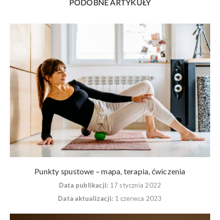
PODOBNE ARTYKUŁY
Punkty spustowe – mapa, terapia, ćwiczenia
Data publikacji:
17 stycznia 2022
Data aktualizacji:
1 czerwca 2023