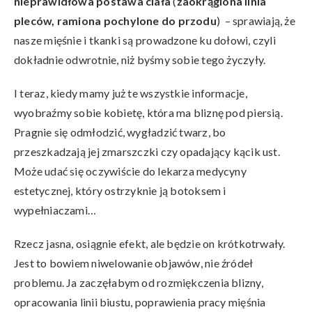
nieprawidłowa postawa ciała
(
zaokrąglona linia
pleców, ramiona pochylone do przodu
) – sprawiają, że
nasze mięśnie i tkanki są prowadzone ku dołowi, czyli
dokładnie odwrotnie, niż byśmy sobie tego życzyły.
I teraz, kiedy mamy już te wszystkie informacje,
wyobraźmy sobie kobietę, która ma bliznę pod piersią.
Pragnie się odmłodzić, wygładzić twarz, bo
przeszkadzają jej zmarszczki czy opadający kącik ust.
Może udać się oczywiście do lekarza medycyny
estetycznej, który ostrzyknie ją botoksem i
wypełniaczami…
Rzecz jasna, osiągnie efekt, ale będzie on krótkotrwały.
Jest to bowiem niwelowanie objawów, nie źródeł
problemu. Ja zaczęłabym od rozmiękczenia blizny,
opracowania linii biustu, poprawienia pracy mięśnia