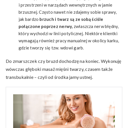
i przestrzeni w narządach wewnętrznych w jamie
brzusznej. Często nawet nie zdajemy sobie sprawy,
jak bardzo
brzuch i twarz są ze sobą ściśle
połączone poprzez nerwy,
zwłaszcza nerw błędny,
który wychodzi w linii potylicznej. Niektóre klientki
wymagają również pracy manualnej w okolicy karku,
gdzie tworzy się tzw. wdowi garb.
Do zmarszczek czy bruzd dochodzę na koniec. Wykonuję
wówczas głęboki masaż mięśni twarzy, czasem także
transbukalnie – czyli od środka jamy ustnej.