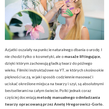
Azjatki oszalały na punkcie naturalnego dbania o urodę. I
nie chodzi tylko o kosmetyki, ale o
masaże liftingujące
,
dzięki którym zachowują gładką twarz do późnego
wieku. Filmiki instruktażowe na YT, w których skośnookie
piękności uczą, w jaki sposób codziennie masować i
uciskać określone miejsca na twarzy i szyi, są absolutnymi
bestsellerami na całym świecie. Polki jednak coraz
częściej doceniają
metodę manualnego odmładzania
twarzy opracowaną przez Anetę Hregorowicz-Gorlo
.