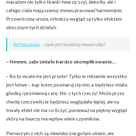
masażom nie tylko tkanki twarzy, szyi, dekoltu, ale i
całego ciała mają szansę znowu pracować harmonijnie.
Przywrócona uroda, młodszy wygląd są tylko efektem
ubocznym tych działań.
Refleksologia
– czym jest leczniczy masaż stóp?
– Hmmm, zabrzmiało bardzo skomplikowanie…
– Bo to wcale nie jest proste! Tylko w reklamie wszystko
jest łatwe – kup krem, posmaruj się nim, a będziesz miała
gładką i promienną cerę. Nic z tych rzeczy! Może przez
chwilę rzeczywiście będziesz wyglądała lepiej, ale na
trwały efekt nie ma co liczyć, ponieważ na piękny wygląd
skóry na twarzy ma wpływ wiele czynników.
Pierwszym z nich są niewidoczne gołym okiem, ale