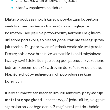
zmarszczek w określonych miejscach
stanów zapalnych na skórze
Dlatego podczas moich kursów powtarzam kobietom
wielokrotnie: możemy stosować nawet najlepsze
kosmetyki, ale jeśli nie przywrócimy harmonii mięśniom i
układom pod skórą, to niestety ona i tak nie zareaguje tak
jak trzeba. To „poprawianie” jednak wcale nie jest proste.
Proszę sobie wyobrazić, że wszystkie tkanki mięśniowe
twarzy, szyi i dekoltu są ze sobą połączone, przyczepione
jednym końcem do skóry, drugim do kości czy do siebie.
Napięcie choćby jednego z nich powoduje reakcję
kolejnych.
Kiedy tłumaczę ten mechanizm kursantkom,
przywołuję
metaforę spaghetti
– chcesz wyjąć jedną nitkę, a ciągnie
się makaron z całego dania. Z mięśniami jest dokładnie