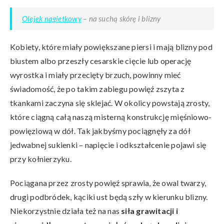
Olejek nagietkowy
– na suchą skórę i blizny
Kobiety, które miały powiększane piersi i mają blizny pod
biustem albo przeszły cesarskie cięcie lub operację
wyrostka i miały przecięty brzuch, powinny mieć
świadomość, że po takim zabiegu powięź zszyta z
tkankami zaczyna się sklejać. W okolicy powstają zrosty,
które ciągną całą naszą misterną konstrukcję mięśniowo-
powięziową w dół. Tak jakbyśmy pociągnęły za dół
jedwabnej sukienki – napięcie i odkształcenie pojawi się
przy kołnierzyku.
Pociągana przez zrosty powięź sprawia, że owal twarzy,
drugi podbródek, kąciki ust będą szły w kierunku blizny.
Niekorzystnie działa też na nas
siła grawitacji i