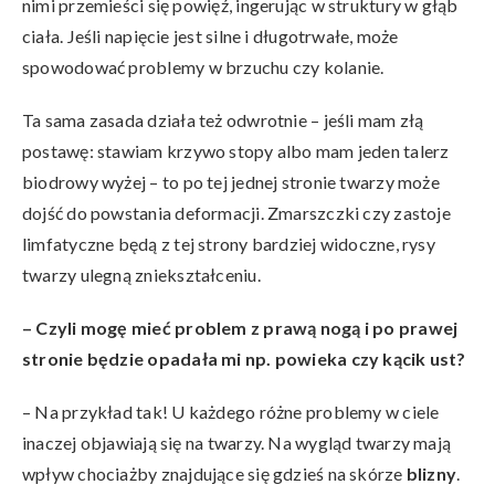
nimi przemieści się powięź, ingerując w struktury w głąb
ciała. Jeśli napięcie jest silne i długotrwałe, może
spowodować problemy w brzuchu czy kolanie.
Ta sama zasada działa też odwrotnie – jeśli mam złą
postawę: stawiam krzywo stopy albo mam jeden talerz
biodrowy wyżej – to po tej jednej stronie twarzy może
dojść do powstania deformacji. Zmarszczki czy zastoje
limfatyczne będą z tej strony bardziej widoczne, rysy
twarzy ulegną zniekształceniu.
– Czyli mogę mieć problem z prawą nogą i po prawej
stronie będzie opadała mi np. powieka czy kącik ust?
– Na przykład tak! U każdego różne problemy w ciele
inaczej objawiają się na twarzy. Na wygląd twarzy mają
wpływ chociażby znajdujące się gdzieś na skórze
blizny
.