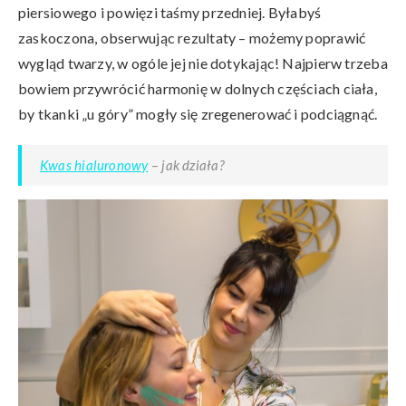
piersiowego i powięzi taśmy przedniej. Byłabyś
zaskoczona, obserwując rezultaty – możemy poprawić
wygląd twarzy, w ogóle jej nie dotykając! Najpierw trzeba
bowiem przywrócić harmonię w dolnych częściach ciała,
by tkanki „u góry” mogły się zregenerować i podciągnąć.
Kwas hialuronowy
– jak działa?