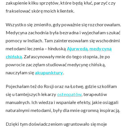
zakupienie kilku sprzętów, które będą kłuć, parzyć czy
frakselować skórę moich klientek.
Wszystko się zmieniło, gdy poważnie się rozchorowałam.
Medycyna zachodnia była bezradna i wyjechałam szukać
pomocy w Indiach. Tam zainteresowałam się wschodnimi
metodami leczenia – hinduską
Ajurwedą
,
medycyną
chińską
. Zafascynowały mnie do tego stopnia, że po
powrocie zaczęłam studiować medycynę chińską,
nauczyłam się
akupunktury
.
Pojechałam też do Rosji oraz na Łotwę, gdzie szkoliłam
się u tamtejszych lekarzy
osteopatów
, terapeutów
manualnych. Ich wiedza i wspaniałe efekty, jakie osiągali
naturalnymi metodami, były dla mnie ogromną inspiracją.
Dzięki tym doświadczeniom ugruntowało się moje