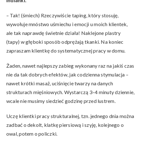
Indianki.
– Tak! (śmiech) Rzeczywiście taping, który stosuję,
wywołuje mnóstwo uśmiechu i emocji u moich klientek,
ale tak naprawdę świetnie działa! Naklejone plastry
(tapy) w głęboki sposób odprężają tkanki. Na koniec
zapraszam klientkę do systematycznej pracy w domu.
Żaden, nawet najlepszy zabieg wykonany raz na jakiś czas
nie da tak dobrych efektów, jak codzienna stymulacja –
nawet krótki masaż, uciśnięcie twarzy na danych
strukturach mięśniowych. Wystarczą 3–4 minuty dziennie,
wcale nie musimy siedzieć godzinę przed lustrem.
Uczę klientki pracy strukturalnej, tzn. jednego dnia można
zadbać o dekolt, klatkę piersiową i szyję, kolejnego o
owal, potem o policzki.