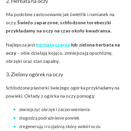
2. Herbata na oczy
Ma podobne zastosowanie jak świetlik i rumianek na
oczy.
Świeżo zaparzone, schłodzone torebeczki
przykładamy na oczy na czas około kwadransa.
Najlepsza jest
herbata czarna
lub zielona
herbata na
oczy
– obie działają kojąco, zmniejszają opuchliznę,
obrzęki oraz stan zapalny.
3. Zielony ogórek na oczy
Schłodzone plasterki świeżego ogórka przykładamy na
powieki. Okłady z ogórka na oczy pomogą:
zmniejszyć obrzęk i zaczerwienienie
złagodzą podrażnienie powiek
zregenerują i rozjaśnią skórę wokół oczu