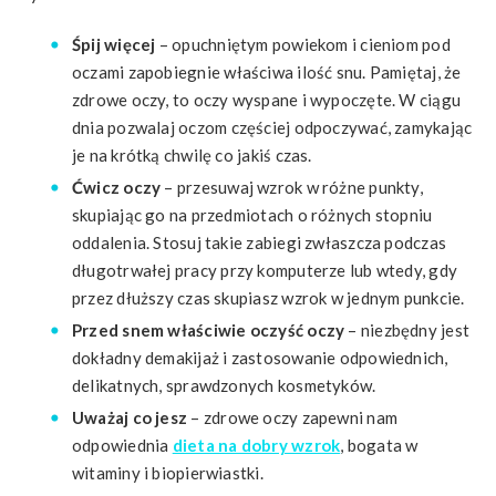
Śpij więcej
– opuchniętym powiekom i cieniom pod
oczami zapobiegnie właściwa ilość snu. Pamiętaj, że
zdrowe oczy, to oczy wyspane i wypoczęte. W ciągu
dnia pozwalaj oczom częściej odpoczywać, zamykając
je na krótką chwilę co jakiś czas.
Ćwicz oczy
– przesuwaj wzrok w różne punkty,
skupiając go na przedmiotach o różnych stopniu
oddalenia. Stosuj takie zabiegi zwłaszcza podczas
długotrwałej pracy przy komputerze lub wtedy, gdy
przez dłuższy czas skupiasz wzrok w jednym punkcie.
Przed snem właściwie oczyść oczy
– niezbędny jest
dokładny demakijaż i zastosowanie odpowiednich,
delikatnych, sprawdzonych kosmetyków.
Uważaj co jesz
– zdrowe oczy zapewni nam
odpowiednia
dieta na dobry wzrok
, bogata w
witaminy i biopierwiastki.