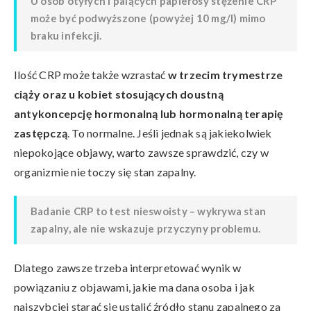
U osób otyłych i palących papierosy stężenie CRP
może być podwyższone (powyżej 10 mg/l) mimo
braku infekcji.
Ilość CRP może także wzrastać
w trzecim trymestrze
ciąży oraz u kobiet stosujących doustną
antykoncepcję hormonalną lub hormonalną terapię
zastępczą
. To normalne. Jeśli jednak są jakiekolwiek
niepokojące objawy, warto zawsze sprawdzić, czy w
organizmie nie toczy się stan zapalny.
Badanie CRP to test nieswoisty – wykrywa stan
zapalny, ale nie wskazuje przyczyny problemu.
Dlatego zawsze trzeba interpretować wynik w
powiązaniu z objawami, jakie ma dana osoba i jak
najszybciej starać się ustalić źródło stanu zapalnego za