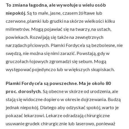
To zmiana łagodna, ale wywołuje u wielu osób
niepokój.
Są to małe, jasne, czasem żółtawe lub
czerwone, plamki lub grudki na skórze wielkości kilku
milimetrów. Mogą pojawiać się na twarzy, na ustach,
powiekach. Rozwijają się także na zewnętrznych
narządach płciowych. Plamki Fordyce’a są bezbolesne, nie
swędzą, nie można się nimi zarazić. Powstają, gdy w
gruczołach łojowych zgromadzi się sebum. Mogą
występować pojedynczo lub w większych skupiskach.
Plamki Fordyce’a
są powszechne. Ma je około 80
proc. dorosłych.
Są obecne w skórze od urodzenia, ale
stają się widoczne dopiero w okresie dojrzewania. Budzą
jednak niepokój. Dlatego aby odzyskać spokój, warto je
pokazać lekarzowi. Lekarze odradzają chirurgiczne
usuwanie grudek chirurgicznie lub laserowo, ponieważ