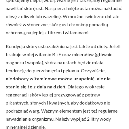
spłukujemy ciepłą wodą. Ważne jest także, aby regularnie
nawilżać skórę ust. Na spierzchnięte usta można nakładać
oliwę z oliwek lub wazelinę. W mroźne i wietrzne dni, ale
również w słoneczne, skórę ust chronimy pomadką
ochronną, najlepiej z filtrem i witaminami.
Kondycja skóry ust uzależniona jest także od diety. Jeżeli
brakuje w niej witamin B i E oraz minerałów (głównie
magnezu i wapnia), skóra na ustach będzie miała
tendencję do pierzchnięcia i pękania. Oczywiście,
niedobory witaminowe można uzupełnić, ale nie
stanie się to z dnia na dzień.
Dlatego w okresie
regeneracji skóry lepiej zrezygnować z potraw
pikantnych, słonych i kwaśnych, aby dodatkowo nie
podrażniać warg. Ważnym elementem jest też regularne
nawadnianie organizmu. Należy wypijać 2 litry wody
mineralnej dziennie.