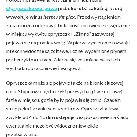
Opryszczka wargowa
jest chorobą zakaźną, którą
wywołuje wirus
herpes simplex
.
Przed wystąpieniem
zmian można odczuwać bolesność, mrowienie i swędzenie
w miejscu wykwitu opryszczki. „Zimno” zazwyczaj
pojawia się na granicy warg. W pierwszym etapie rozwoju
infekcji widoczne są żółtawe, liczne, wypełnione płynem
pęcherzyki na ustach. Zdarza się, że zmiana na ustach
wychodzi poza czerwień wargową.
Opryszczka może się pojawić także na błonie śluzowej
nosa. Stopniowo pęcherzyki przysychają i w końcowej
fazie w miejscu, gdzie były, pojawia się strup. Czasem
strup pęka i z ranki sączy się krew. Opryszczka trwa
zwykle od 4 do 10 dni i ustępuje bez pozostawienia śladu,
ewentualnie może być widoczne niewielkie
przebarwienie.