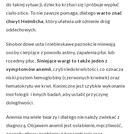
do takiej sytuacji, dziecko krztusi się i próbuje wypluć
ciało obce. To nie zawsze pomaga, dlatego
warto znać
chwyt Heimlicha
, który ułatwia udrożnienie dróg
oddechowych.
Sinobordowe usta i niebieskawe paznokcie miewają
osoby cierpiące z powodu astmy, zapalenia płuc lub
rozedmy płuc.
Siniejące wargi
to także jeden z
symptomów anemii
, czyli niedokrwistości, co oznacza
niski poziom hemoglobiny (czerwonych krwinek) oraz
hematokrytu we krwi. Konieczne jest szybkie wykonanie
morfologii i innych badań, aby ustalić przyczynę
dolegliwości.
Anemia ma wiele twarzy i dlatego nie należy zwlekać z
diagnozą. Objawem anemii jest osłabienie, męczliwość,
zawroty głowy, problemy z koncentracją oraz