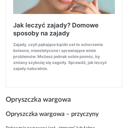
Opryszczka wargowa
Opryszczka wargowa – przyczyny
Potocznie nazywana jest „zimnem” lub febrą.