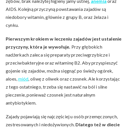
zębów, brak należytej higieny jamy ustnej,
anemia
oraz
AIDS. Kolejną przyczyną powstawania zajadów są
niedobory witamin, głównie z grupy B, oraz żelaza i
cynku.
Pierwszym krokiem w leczeniu zajadów jest ustalenie
przyczyny, która je wywołuje.
Przy głębokich
nadżerkach zaleca się preparaty przeciwgrzybicze i
przeciwbakteryjne oraz witaminę B2. Aby przyspieszyć
gojenie się zajadów, można sięgnąć po świeży ogórek,
aloes,
miód
, oliwę z oliwek oraz czosnek. Ale korzystając
z tego ostatniego, trzeba się nastawić na ból i silne
pieczenie, ponieważ czosnek jest naturalnym
antybiotykiem.
Zajady pojawiają się najczęściej u osób przemęczonych,
zestresowanych i niedożywionych.
Dlatego też w diecie