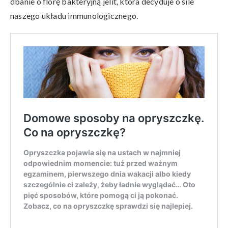
dbanie o florę bakteryjną jelit, która decyduje o sile
naszego układu immunologicznego.