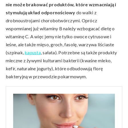
nie może brakować produktów, które wzmacniają i
stymulują układ odpornościowy
do walki z
drobnoustrojami chorobotwórczymi. Oprócz
wspomnianej już witaminy B należy wzbogacać dietę o
witaminę C. A więc jemy nie tylko owoce cytrusowe i
leśne, ale także mięso, groch, fasolę, warzywa liściaste
(szpinak,
kapusta
, sałata). Potrzebne są także produkty
mleczne z żywymi kulturami bakterii (kwaśne mleko,
kefir, naturalne jogurty), które odbudowują florę
bakteryjną w przewodzie pokarmowym.