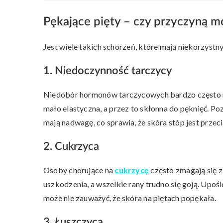
Pękające pięty – czy przyczyną m
Jest wiele takich schorzeń, które mają niekorzystny
1. Niedoczynność tarczycy
Niedobór hormonów tarczycowych bardzo często ma
mało elastyczna, a przez to skłonna do pęknięć. Po
mają nadwagę, co sprawia, że skóra stóp jest przec
2. Cukrzyca
Osoby chorujące na
cukrzycę
często zmagają się z 
uszkodzenia, a wszelkie rany trudno się goją. Upoś
może nie zauważyć, że skóra na piętach popękała.
3. Łuszczyca