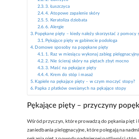
3. Łuszczyca
4. Atopowe zapalenie skóry
5. Keratoliza dziobata
6. Alergie
Popękane pięty – kiedy należy skorzystać z pomocy s
Pękające pięty w gabinecie podologa
Domowe sposoby na popękane pięty
1. Raz w miesiącu wykonaj zabieg pielęgnacyjny
2. Nie ścieraj skóry na piętach zbyt mocno
3. Maść na pękające pięty
4. Krem do stóp i masaż
Kąpiele na pękające pięty – w czym moczyć stopy?
Papka z płatków owsianych na pękające stopy
Pękające pięty – przyczyny popęk
Wśród przyczyn, które prowadzą do pękania pięt i ł
zaniedbania pielęgnacyjne, które polegają na nadm
pękania pięt z powodu nadmiernej potliwości stóp. 