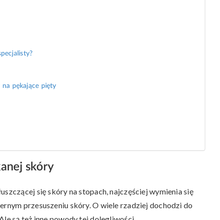
pecjalisty?
 na pękające pięty
anej skóry
uszczącej się skóry na stopach, najczęściej wymienia się
iernym przesuszeniu skóry. O wiele rzadziej dochodzi do
Ale są też inne powody tej dolegliwości.