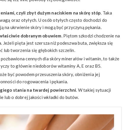
eniami, czyli zbyt dużym naciskiem na skórę stóp
. Taka
wagą oraz otyłych. U osób otyłych często dochodzi do
ą na ukrwienie skóry i mogą być przyczyną pękania.
właściwie dobranym obuwiem
. Piętom szkodzi chodzenie na
. Jeżeli pięta jest szersza niż podeszwa buta, zwiększa się
ć lub tworzenia się głębokich szczelin.
i pozbawiona cennych dla skóry minerałów i witamin, to także
tyczy to głównie niedoborów witaminy A, E oraz B5.
oże być powodem przesuszenia skóry, obniżenia jej
kłonności do rogowacenia i pękania.
giego stania na twardej powierzchni
. W takiej sytuacji
e lub o dobrej jakości wkładki do butów.