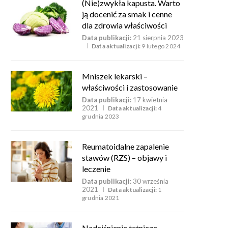
(Nie)zwykła kapusta. Warto
ją docenić za smak i cenne
dla zdrowia właściwości
Data publikacji:
21 sierpnia 2023
Data aktualizacji:
9 lutego 2024
Mniszek lekarski –
właściwości i zastosowanie
Data publikacji:
17 kwietnia
2021
Data aktualizacji:
4
grudnia 2023
Reumatoidalne zapalenie
stawów (RZS) – objawy i
leczenie
Data publikacji:
30 września
2021
Data aktualizacji:
1
grudnia 2021
Nadciśnienie tętnicze –