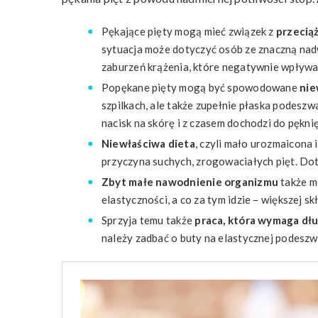
Pękające pięty mogą mieć związek z
przeciąż
sytuacja może dotyczyć osób ze znaczną nad
zaburzeń krążenia, które negatywnie wpływaj
Popękane pięty mogą być spowodowane
nie
szpilkach, ale także zupełnie płaska podeszwa
nacisk na skórę i z czasem dochodzi do pęknię
Niewłaściwa dieta
, czyli mało urozmaicona 
przyczyna suchych, zrogowaciałych pięt. Do
Zbyt małe nawodnienie organizmu
także m
elastyczności, a co za tym idzie – większej s
Sprzyja temu także
praca, która wymaga dłu
należy zadbać o buty na elastycznej podeszwi