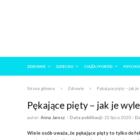
ZDROWIE
DZIECKO
CIĄŻA I PORÓD
PSYCHO
Strona główna
Zdrowie
Pękające pięty – jak je
Pękające pięty – jak je wyl
autor:
Anna Jarosz
Data publikacji:
22 lipca 2020
Da
Wiele osób uważa, że pękające pięty to tylko defek