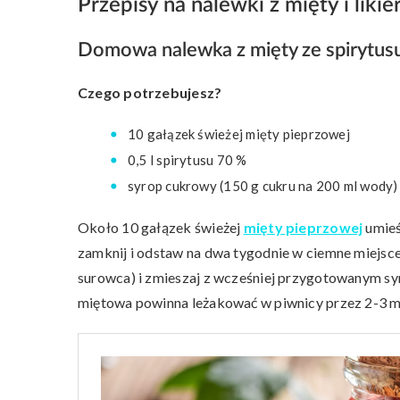
Przepisy na nalewki z mięty i liki
Domowa nalewka z mięty ze spirytusu
Czego potrzebujesz?
10 gałązek świeżej mięty pieprzowej
0,5 l spirytusu 70 %
syrop cukrowy (150 g cukru na 200 ml wody)
Około 10 gałązek świeżej
mięty pieprzowej
umieść
zamknij i odstaw na dwa tygodnie w ciemne miejsce
surowca) i zmieszaj z wcześniej przygotowanym s
miętowa powinna leżakować w piwnicy przez 2-3 m