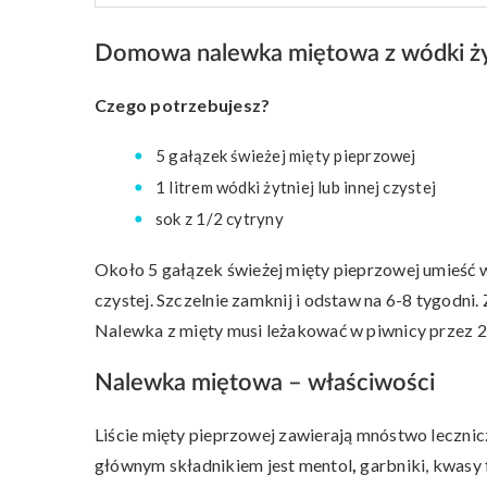
Domowa nalewka miętowa z wódki żyt
Czego potrzebujesz?
5 gałązek świeżej mięty pieprzowej
1 litrem wódki żytniej lub innej czystej
sok z 1/2 cytryny
Około 5 gałązek świeżej mięty pieprzowej umieść w s
czystej. Szczelnie zamknij i odstaw na 6-8 tygodni.
Nalewka z mięty musi leżakować w piwnicy przez 2
Nalewka miętowa – właściwości
Liście mięty pieprzowej zawierają mnóstwo lecznic
głównym składnikiem jest mentol
,
garbniki, kwasy 