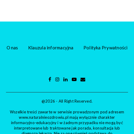
O nas
Klauzula informacyjna
Polityka Prywatności
@2026 - All Right Reserved.
Wszelkie treści zawarte w serwisie prowadzonym pod adresem
www.naturalnieozdrowiu.pl mają wyłącznie charakter
informacyjno-edukacyjny i w żadnym przypadku nie mogą być
interpretowane lub traktowane jak porada, konsultacja lub
diagnoza lekarza. Nie są one również podstawą do