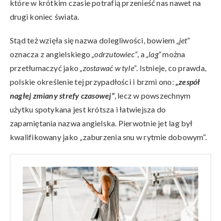
które w krótkim czasie potrafią przenieść nas nawet na
drugi koniec świata.
Stąd też wzięła się nazwa dolegliwości, bowiem
„jet”
oznacza z angielskiego
„odrzutowiec”
, a
„lag”
można
przetłumaczyć jako
„zostawać w tyle”
. Istnieje, co prawda,
polskie określenie tej przypadłości i brzmi ono:
„zespół
nagłej zmiany strefy czasowej”
, lecz w powszechnym
użytku spotykana jest krótsza i łatwiejsza do
zapamiętania nazwa angielska. Pierwotnie jet lag był
kwalifikowany jako „zaburzenia snu w rytmie dobowym”.