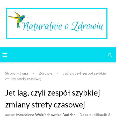
Strona główna
Zdrowie
Jet lag, czyli zespół szybkiej
zmiany strefy czasowej
Jet lag, czyli zespół szybkiej
zmiany strefy czasowej
autor:
Magdalena Wojciechowska-Budzisz
Data publikacji:
8