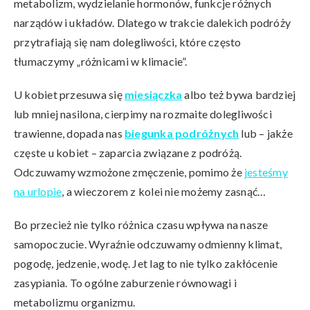
metabolizm, wydzielanie hormonów, funkcje różnych
narządów i układów. Dlatego w trakcie dalekich podróży
przytrafiają się nam dolegliwości, które często
tłumaczymy „różnicami w klimacie”.
U kobiet przesuwa się
miesiączka
albo też bywa bardziej
lub mniej nasilona, cierpimy na rozmaite dolegliwości
trawienne, dopada nas
biegunka podróżnych
lub – jakże
częste u kobiet – zaparcia związane z podróżą.
Odczuwamy wzmożone zmęczenie, pomimo że
jesteśmy
na urlopie
, a wieczorem z kolei nie możemy zasnąć…
Bo przecież nie tylko różnica czasu wpływa na nasze
samopoczucie. Wyraźnie odczuwamy odmienny klimat,
pogodę, jedzenie, wodę. Jet lag to nie tylko zakłócenie
zasypiania. To ogólne zaburzenie równowagi i
metabolizmu organizmu.