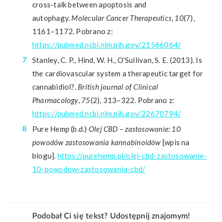
cross-talk between apoptosis and
autophagy.
Molecular Cancer Therapeutics
,
10
(7),
1161–1172. Pobrano z:
https://pubmed.ncbi.nlm.nih.gov/21566064/
Stanley, C. P., Hind, W. H., O’Sullivan, S. E. (2013). Is
the cardiovascular system a therapeutic target for
cannabidiol?.
British journal of Clinical
Pharmacology
,
75
(2), 313–322. Pobrano z:
https://pubmed.ncbi.nlm.nih.gov/22670794/
Pure Hemp (b.d.)
Olej CBD – zastosowanie: 10
powodów zastosowania kannabinoidów
[wpis na
blogu].
https://purehemp.pl/olej-cbd-zastosowanie-
10-powodow-zastosowania-cbd/
Podobał Ci się tekst? Udostępnij znajomym!