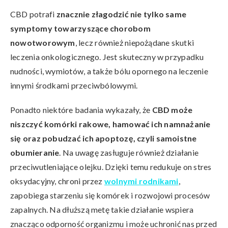
CBD potrafi
znacznie złagodzić nie tylko same
symptomy towarzyszące chorobom
nowotworowym
, lecz również niepożądane skutki
leczenia onkologicznego. Jest skuteczny w przypadku
nudności, wymiotów, a także bólu opornego na leczenie
innymi środkami przeciwbólowymi.
Ponadto niektóre badania wykazały, że
CBD może
niszczyć komórki rakowe, hamować ich namnażanie
się oraz pobudzać ich apoptozę, czyli samoistne
obumieranie
. Na uwagę zasługuje również działanie
przeciwutleniające olejku. Dzięki temu redukuje on stres
oksydacyjny, chroni przez
wolnymi rodnikami
,
zapobiega starzeniu się komórek i rozwojowi procesów
zapalnych. Na dłuższą metę takie działanie wspiera
znacząco odporność organizmu i może uchronić nas przed