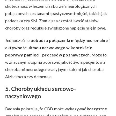
skuteczność w leczeniu zaburzeń neurologicznych
połączonych ze stanami spastycznymi mięśni, takich jak
padaczka czy SM. Zmniejsza częstotliwość ataków
choroby oraz redukuje zwiększone napięcie mięśniowe.
Jednocześnie
pobudza połączenia międzyneuronalne i
aktywność układu nerwowego w kontekście
poprawy pamięci i procesów poznawczych
. Może to
w znacznym stopniu poprawić jakość życia pacjentów z
chorobami neurodegeneracyjnymi, takimi jak choroba
Alzheimera czy demencja.
5. Choroby układu sercowo-
naczyniowego
Badania pokazują, że CBD może wykazywać
korzystne
działanie na serce i układ krążenia, co związane jest