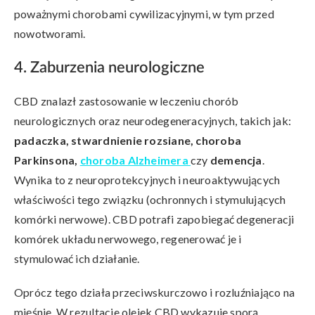
poważnymi chorobami cywilizacyjnymi, w tym przed
nowotworami.
4. Zaburzenia neurologiczne
CBD znalazł zastosowanie w leczeniu chorób
neurologicznych oraz neurodegeneracyjnych, takich jak:
padaczka, stwardnienie rozsiane, choroba
Parkinsona,
choroba Alzheimera
czy
demencja
.
Wynika to z neuroprotekcyjnych i neuroaktywujących
właściwości tego związku (ochronnych i stymulujących
komórki nerwowe). CBD potrafi zapobiegać degeneracji
komórek układu nerwowego, regenerować je i
stymulować ich działanie.
Oprócz tego działa przeciwskurczowo i rozluźniająco na
mięśnie. W rezultacie olejek CBD wykazuje sporą