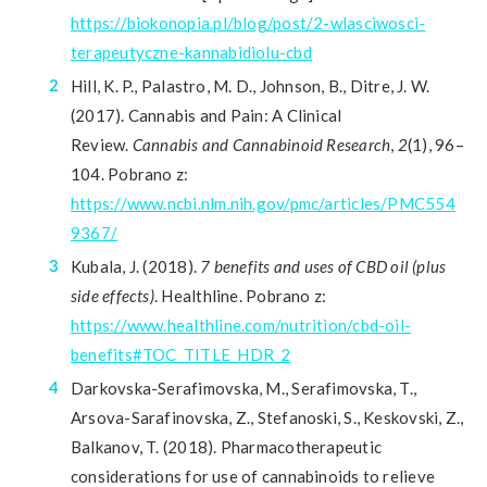
https://biokonopia.pl/blog/post/2-wlasciwosci-
terapeutyczne-kannabidiolu-cbd
Hill, K. P., Palastro, M. D., Johnson, B., Ditre, J. W.
(2017). Cannabis and Pain: A Clinical
Review.
Cannabis and Cannabinoid Research
,
2
(1), 96–
104. Pobrano z:
https://www.ncbi.nlm.nih.gov/pmc/articles/PMC554
9367/
Kubala, J. (2018).
7 benefits and uses of CBD oil (plus
side effects)
. Healthline. Pobrano z:
https://www.healthline.com/nutrition/cbd-oil-
benefits#TOC_TITLE_HDR_2
Darkovska-Serafimovska, M., Serafimovska, T.,
Arsova-Sarafinovska, Z., Stefanoski, S., Keskovski, Z.,
Balkanov, T. (2018). Pharmacotherapeutic
considerations for use of cannabinoids to relieve