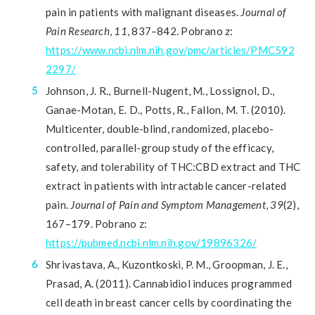
pain in patients with malignant diseases.
Journal of
Pain Research
,
11
, 837–842. Pobrano z:
https://www.ncbi.nlm.nih.gov/pmc/articles/PMC592
2297/
Johnson, J. R., Burnell-Nugent, M., Lossignol, D.,
Ganae-Motan, E. D., Potts, R., Fallon, M. T. (2010).
Multicenter, double-blind, randomized, placebo-
controlled, parallel-group study of the efficacy,
safety, and tolerability of THC:CBD extract and THC
extract in patients with intractable cancer-related
pain.
Journal of Pain and Symptom Management
,
39
(2),
167–179. Pobrano z:
https://pubmed.ncbi.nlm.nih.gov/19896326/
Shrivastava, A., Kuzontkoski, P. M., Groopman, J. E.,
Prasad, A. (2011). Cannabidiol induces programmed
cell death in breast cancer cells by coordinating the