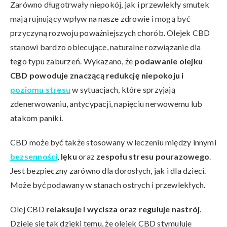
Zarówno długotrwały niepokój, jak i przewlekły smutek
mają rujnujący wpływ na nasze zdrowie i mogą być
przyczyną rozwoju poważniejszych chorób. Olejek CBD
stanowi bardzo obiecujące, naturalne rozwiązanie dla
tego typu zaburzeń. Wykazano, że
podawanie olejku
CBD powoduje znaczącą redukcję niepokoju i
poziomu stresu
w sytuacjach, które sprzyjają
zdenerwowaniu, antycypacji, napięciu nerwowemu lub
atakom paniki.
CBD może być także stosowany w leczeniu między innymi
bezsenności
,
lęku
oraz
zespołu stresu pourazowego
.
Jest bezpieczny zarówno dla dorosłych, jak i dla dzieci.
Może być podawany w stanach ostrych i przewlekłych.
Olej CBD
relaksuje i wycisza oraz reguluje nastrój
.
Dzieje się tak dzięki temu, że olejek CBD stymuluje