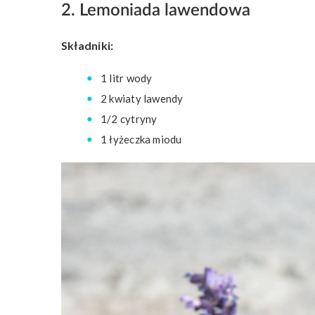
2. Lemoniada lawendowa
Składniki:
1 litr wody
2 kwiaty lawendy
1/2 cytryny
1 łyżeczka miodu