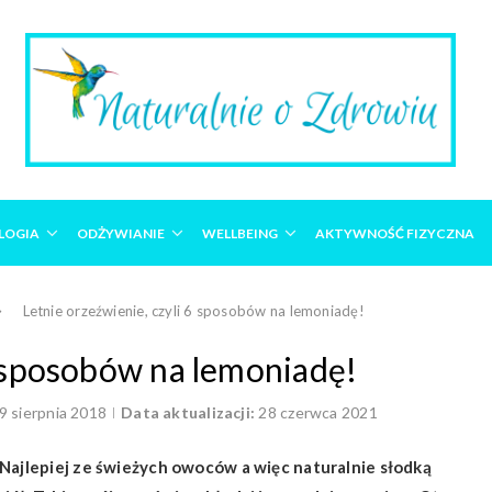
LOGIA
ODŻYWIANIE
WELLBEING
AKTYWNOŚĆ FIZYCZNA
Letnie orzeźwienie, czyli 6 sposobów na lemoniadę!
6 sposobów na lemoniadę!
9 sierpnia 2018
Data aktualizacji:
28 czerwca 2021
 Najlepiej ze świeżych owoców a więc naturalnie słodką