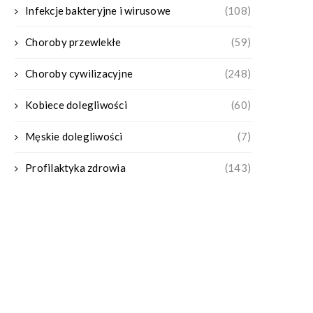
Infekcje bakteryjne i wirusowe
(108)
Choroby przewlekłe
(59)
Choroby cywilizacyjne
(248)
Kobiece dolegliwości
(60)
Męskie dolegliwości
(7)
Profilaktyka zdrowia
(143)