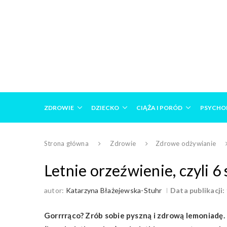
ZDROWIE
DZIECKO
CIĄŻA I PORÓD
PSYCHO
Strona główna
Zdrowie
Zdrowe odżywianie
Letnie orzeźwienie, czyli 
autor:
Katarzyna Błażejewska-Stuhr
Data publikacji:
Gorrrrąco? Zrób sobie pyszną i zdrową lemoniadę.