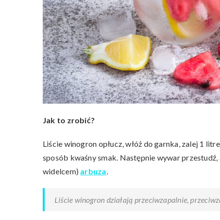
Jak to zrobić?
Liście winogron opłucz, włóż do garnka, zalej 1 lit
sposób kwaśny smak. Następnie wywar przestudź, 
widelcem)
arbuza
.
Liście winogron działają przeciwzapalnie, przeciw