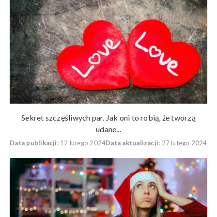
Sekret szczęśliwych par. Jak oni to robią, że tworzą
udane...
Data publikacji:
12 lutego 2024
Data aktualizacji:
27 lutego 2024