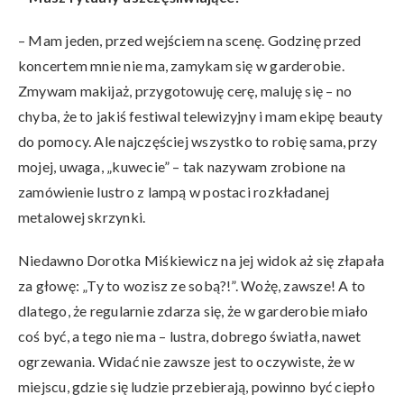
– Mam jeden, przed wejściem na scenę. Godzinę przed
koncertem mnie nie ma, zamykam się w garderobie.
Zmywam makijaż, przygotowuję cerę, maluję się – no
chyba, że to jakiś festiwal telewizyjny i mam ekipę beauty
do pomocy. Ale najczęściej wszystko to robię sama, przy
mojej, uwaga, „kuwecie” – tak nazywam zrobione na
zamówienie lustro z lampą w postaci rozkładanej
metalowej skrzynki.
Niedawno Dorotka Miśkiewicz na jej widok aż się złapała
za głowę: „Ty to wozisz ze sobą?!”. Wożę, zawsze! A to
dlatego, że regularnie zdarza się, że w garderobie miało
coś być, a tego nie ma – lustra, dobrego światła, nawet
ogrzewania. Widać nie zawsze jest to oczywiste, że w
miejscu, gdzie się ludzie przebierają, powinno być ciepło