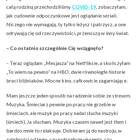
całą rodziną przechodziliśmy
COVID-19
, zobaczyłam,
jak cudownie odpoczynkowe jest oglądanie seriali.
Niczego nie wymagają, ty tylko leżysz i patrzysz, a one
odrywają cię od rzeczywistości, przenoszą w inny świat.
– Co ostatnio szczeg
ó
lnie Cię wciągnęło?
– Teraz oglądam „Mesjasza” na Netfliksie, a skończyłam
„To wiem na pewno” na HBO, dwie równoległe historie
braci bliźniaków. Mocne kino, całkowicie zagarniające.
Mam jeszcze jeden sposób na radzenie sobie ze stresem.
Muzyka. Śmieciarz pewnie po pracy nie grzebie w
śmieciach, ale muzyk po pracy nadal słucha muzyki
(śmiech). Ja słucham. Muzyka czasem nawet jest tłem i
bardzo mnie to relaksuje. Dobieram ją do nastroju, w
zależności od tego, czy potrzebuję ukojenia, czy