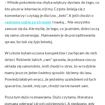
– Młode pokolenie ma chyba większy dystans do tego, co
kto pisze w internecie, niż my. Często śmieją się z
komentarzy i czytają je dla tzw. „beki”. A jeśli chodzi o
radzenie sobie ze stresem
i nauką… Nie wszystko
zawsze się da. Ale myślę, że tego, co ja umiem, dzieci uczą
się same, obserwując. Namawiam je do porządkowania
spraw, bo tak się żyje łatwiej.
W szkole byłam uczona konspektów i zachęcam do nich
dzieci. Robienie takich „ram” sprawia, że połowa rzeczy
układa się samoistnie. Jeśli chodzi o stres, to w rodzinie
mamy jeszcze jeden świetny sposób: idziemy do lasu.
Powiedziałabym wręcz, że jesteśmy uzależnieni od tych
spacerów, Jasiek, mój syn, chodzi na nie nawet sam.
Poza tym dużo rozmawiamy. Dużo czytamy, literatura
pomaga oderwać się od codzienności. A niedawno, gdy