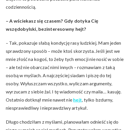
codziennością.
– A wściekasz się czasem? Gdy dotyka Cię
wszędobylski, bezinteresowny hejt?
– Tak, pokazuje słabą kondycję rasy ludzkiej. Mam jeden
sprawdzony sposób – może ktoś skorzysta. Jeśli jest we
mnie złość na kogoś, to żeby tych emocji nie nosić w sobie
– ale też nie obarczać nimi innych – rozmawiam z taką
osobą w myślach. A najczęściej siadam i piszę do tej
osoby. Wyłuszczam wszystko, wyliczam argumenty,
wyrzucam z siebie żal. I tę wiadomość czy maila… kasuję.
Ostatnio dotknął mnie nawet nie
hejt
, tylko bzdurny,
niesprawiedliwy i nieprawdziwy artykuł.
Długo chodziłam z myślami, planowałam odnieść się do
niego w moich social mediach. Przygotowałam wszystko,