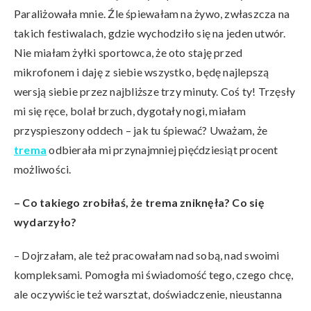
Paraliżowała mnie. Źle śpiewałam na żywo, zwłaszcza na
takich festiwalach, gdzie wychodziło się na jeden utwór.
Nie miałam żyłki sportowca, że oto staję przed
mikrofonem i daję z siebie wszystko, będę najlepszą
wersją siebie przez najbliższe trzy minuty. Coś ty! Trzęsły
mi się ręce, bolał brzuch, dygotały nogi, miałam
przyspieszony oddech – jak tu śpiewać? Uważam, że
trema
odbierała mi przynajmniej pięćdziesiąt procent
możliwości.
– Co takiego zrobiłaś, że trema zniknęła? Co się
wydarzyło?
– Dojrzałam, ale też pracowałam nad sobą, nad swoimi
kompleksami. Pomogła mi świadomość tego, czego chcę,
ale oczywiście też warsztat, doświadczenie, nieustanna