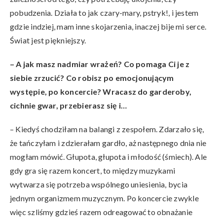
pobudzenia. Działa to jak czary-mary, pstryk!, i jestem
gdzie indziej, mam inne skojarzenia, inaczej bije mi serce.
Świat jest piękniejszy.
– A jak masz nadmiar wrażeń? Co pomaga Ci je z
siebie zrzucić? Co robisz po emocjonującym
występie, po koncercie? Wracasz do garderoby,
cichnie gwar, przebierasz się i…
– Kiedyś chodziłam na balangi z zespołem. Zdarzało się,
że tańczyłam i zdzierałam gardło, aż następnego dnia nie
mogłam mówić. Głupota, głupota i młodość (śmiech). Ale
gdy gra się razem koncert, to między muzykami
wytwarza się potrzeba wspólnego uniesienia, bycia
jednym organizmem muzycznym. Po koncercie zwykle
więc szliśmy gdzieś razem odreagować to obnażanie