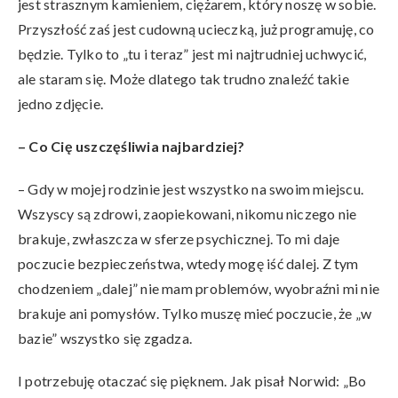
jest strasznym kamieniem, ciężarem, który noszę w sobie.
Przyszłość zaś jest cudowną ucieczką, już programuję, co
będzie. Tylko to „tu i teraz” jest mi najtrudniej uchwycić,
ale staram się. Może dlatego tak trudno znaleźć takie
jedno zdjęcie.
– Co Cię uszczęśliwia najbardziej?
– Gdy w mojej rodzinie jest wszystko na swoim miejscu.
Wszyscy są zdrowi, zaopiekowani, nikomu niczego nie
brakuje, zwłaszcza w sferze psychicznej. To mi daje
poczucie bezpieczeństwa, wtedy mogę iść dalej. Z tym
chodzeniem „dalej” nie mam problemów, wyobraźni mi nie
brakuje ani pomysłów. Tylko muszę mieć poczucie, że „w
bazie” wszystko się zgadza.
I potrzebuję otaczać się pięknem. Jak pisał Norwid: „Bo