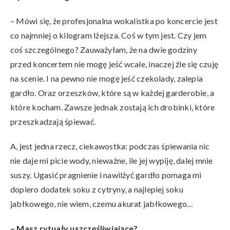
– Mówi się, że profesjonalna wokalistka po koncercie jest
co najmniej o kilogram lżejsza. Coś w tym jest. Czy jem
coś szczególnego? Zauważyłam, że na dwie godziny
przed koncertem nie mogę jeść wcale, inaczej źle się czuję
na scenie. I na pewno nie mogę jeść czekolady, zalepia
gardło. Oraz orzeszków, które są w każdej garderobie, a
które kocham. Zawsze jednak zostają ich drobinki, które
przeszkadzają śpiewać.
A, jest jedna rzecz, ciekawostka: podczas śpiewania nic
nie daje mi picie wody, nieważne, ile jej wypiję, dalej mnie
suszy. Ugasić pragnienie i nawilżyć gardło pomaga mi
dopiero dodatek soku z cytryny, a najlepiej soku
jabłkowego, nie wiem, czemu akurat jabłkowego…
– Masz rytuały uszczęśliwiające?