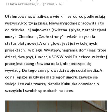
Data aktualizacji:
5 grudnia 2023
Utalentowana, wrażliwa, o wielkim sercu, co podkreślają
wszyscy, kt
ó
rzy ją znają. Niewiarygodnie pracowita, i to
od dziecka. Jej najnowsza (świetna!) płyta, z aranżacjami
muzyki Chopina – „Czułe struny” – właśnie zyskała
status platynowej. A ona głową jest już w kolejnych
projektach. I w biegu. Występy, nagrania, dom (mąż, troje
dzieci, dwa psy), fundacja SOS Wioski Dziecięce, w której
pracę jest zaangażowana od lat, niekończące się
wywiady. Do tego sama prowadzi swoje social media. A
co najlepsze, nigdy nie ma złego humoru, zawsze się
śmieje, i to całą twarzą. Natalia Kukulska opowiada o
szczęściu i swoich sposobach na stres.