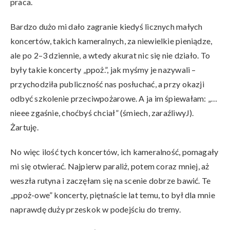
praca.
Bardzo dużo mi dało zagranie kiedyś licznych małych
koncertów, takich kameralnych, za niewielkie pieniądze,
ale po 2–3 dziennie, a wtedy akurat nic się nie działo. To
były takie koncerty „ppoż.”, jak myśmy je nazywali –
przychodziła publiczność nas posłuchać, a przy okazji
odbyć szkolenie przeciwpożarowe. A ja im śpiewałam: „…
nieee zgaśnie, choćbyś chciał” (śmiech, zaraźliwyJ).
Żartuję.
No więc ilość tych koncertów, ich kameralność, pomagały
mi się otwierać. Najpierw paraliż, potem coraz mniej, aż
weszła rutyna i zaczęłam się na scenie dobrze bawić. Te
„ppoż-owe” koncerty, piętnaście lat temu, to był dla mnie
naprawdę duży przeskok w podejściu do tremy.