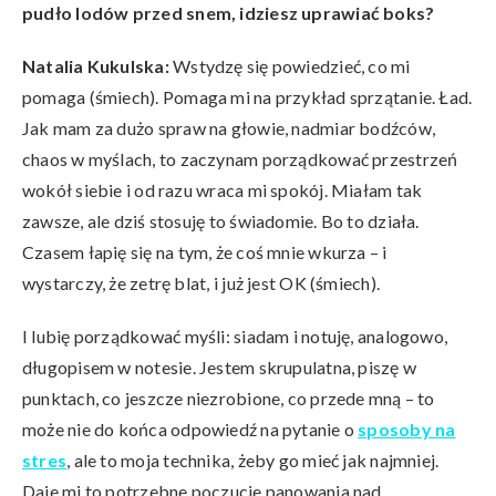
pudł
o lod
ó
w przed snem, idziesz uprawiać boks?
Natalia Kukulska:
Wstydzę się powiedzieć, co mi
pomaga (śmiech). Pomaga mi na przykład sprzątanie. Ład.
Jak mam za dużo spraw na głowie, nadmiar bodźców,
chaos w myślach, to zaczynam porządkować przestrzeń
wokół siebie i od razu wraca mi spokój. Miałam tak
zawsze, ale dziś stosuję to świadomie. Bo to działa.
Czasem łapię się na tym, że coś mnie wkurza – i
wystarczy, że zetrę blat, i już jest OK (śmiech).
I lubię porządkować myśli: siadam i notuję, analogowo,
długopisem w notesie. Jestem skrupulatna, piszę w
punktach, co jeszcze niezrobione, co przede mną – to
może nie do końca odpowiedź na pytanie o
sposoby na
stres
, ale to moja technika, żeby go mieć jak najmniej.
Daje mi to potrzebne poczucie panowania nad