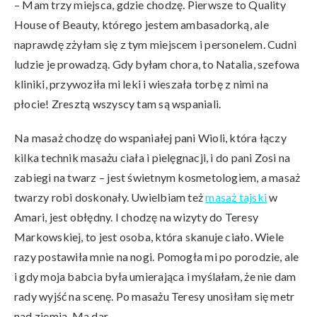
– Mam trzy miejsca, gdzie chodzę. Pierwsze to Quality
House of Beauty, którego jestem ambasadorką, ale
naprawdę zżyłam się z tym miejscem i personelem. Cudni
ludzie je prowadzą. Gdy byłam chora, to Natalia, szefowa
kliniki, przywoziła mi leki i wieszała torbę z nimi na
płocie! Zresztą wszyscy tam są wspaniali.
Na masaż chodzę do wspaniałej pani Wioli, która łączy
kilka technik masażu ciała i pielęgnacji, i do pani Zosi na
zabiegi na twarz – jest świetnym kosmetologiem, a masaż
twarzy robi doskonały. Uwielbiam też
masaż tajski
w
Amari, jest obłędny. I chodzę na wizyty do Teresy
Markowskiej, to jest osoba, która skanuje ciało. Wiele
razy postawiła mnie na nogi. Pomogła mi po porodzie, ale
i gdy moja babcia była umierająca i myślałam, że nie dam
rady wyjść na scenę. Po masażu Teresy unosiłam się metr
nad ziemią. Ma dar.