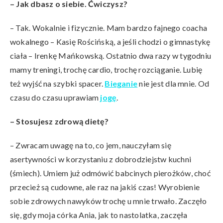
– Jak dbasz o siebie. Ćwiczysz?
– Tak. Wokalnie i fizycznie. Mam bardzo fajnego coacha
wokalnego – Kasię Rościńską, a jeśli chodzi o gimnastykę
ciała – Irenkę Mańkowską. Ostatnio dwa razy w tygodniu
mamy treningi, trochę cardio, trochę rozciąganie. Lubię
też wyjść na szybki spacer.
Bieganie
nie jest dla mnie. Od
czasu do czasu uprawiam
jogę
.
– Stosujesz zdrową
diet
ę?
– Zwracam uwagę na to, co jem, nauczyłam się
asertywności w korzystaniu z dobrodziejstw kuchni
(śmiech). Umiem już odmówić babcinych pierożków, choć
przecież są cudowne, ale raz na jakiś czas! Wyrobienie
sobie zdrowych nawyków trochę u mnie trwało. Zaczęło
się, gdy moja córka Ania, jak to nastolatka, zaczęła