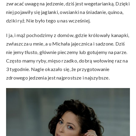
zwracać uwagę na jedzenie, dziś jest wegetarianką. Dzięki
niej pojawiły się jaglanki, owsianki na śniadanie, quinoa,
dziki ryż. Nie było tego u nas wcześniej.
I ja, i mąż pochodzimy z domów, gdzie królowały kanapki,
zwłaszcza u mnie, a u Michała jajecznica i sadzone. Dziś
nie jemy tłusto, głównie pieczemy lub gotujemy na parze.
Często mamy ryby, mięso rzadko, dobrą wołowinę raz na
3 tygodnie. Nagle okazało się, że przygotowanie
zdrowego jedzenia jest najprostsze i najszybsze.