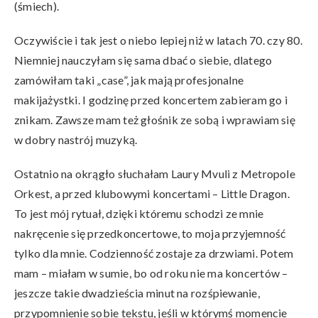
(śmiech).
Oczywiście i tak jest o niebo lepiej niż w latach 70. czy 80.
Niemniej nauczyłam się sama dbać o siebie, dlatego
zamówiłam taki „case”, jak mają profesjonalne
makijażystki. I godzinę przed koncertem zabieram go i
znikam. Zawsze mam też głośnik ze sobą i wprawiam się
w dobry nastrój muzyką.
Ostatnio na okrągło słuchałam Laury Mvuli z Metropole
Orkest, a przed klubowymi koncertami – Little Dragon.
To jest mój rytuał, dzięki któremu schodzi ze mnie
nakręcenie się przedkoncertowe, to moja przyjemność
tylko dla mnie. Codzienność zostaje za drzwiami. Potem
mam – miałam w sumie, bo od roku nie ma koncertów –
jeszcze takie dwadzieścia minut na rozśpiewanie,
przypomnienie sobie tekstu, jeśli w którymś momencie