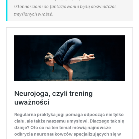
skłonnościami do fantazjowania będą doświadczać
zmyślonych wrażeń.