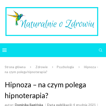
Strona główna
Zdrowie
Psychologia
Hipnoza –
na czym polega hipnoterapia?
Hipnoza – na czym polega
hipnoterapia?
autor:
Dominika Bagińska
Data publikacji:
4 grudnia 2021