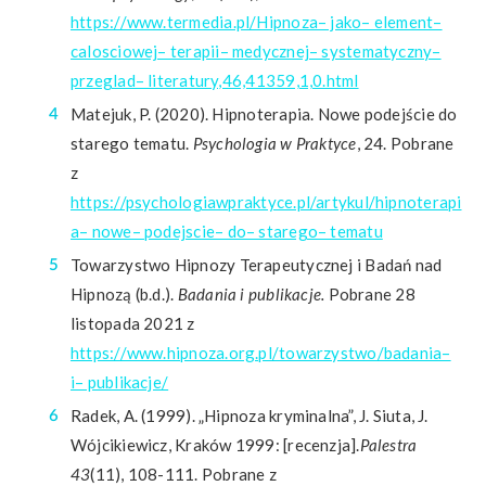
https://www.termedia.pl/Hipnoza– jako– element–
calosciowej– terapii– medycznej– systematyczny–
przeglad– literatury,46,41359,1,0.html
Matejuk, P. (2020). Hipnoterapia. Nowe podejście do
starego tematu.
Psychologia w Praktyce
, 24. Pobrane
z
https://psychologiawpraktyce.pl/artykul/hipnoterapi
a– nowe– podejscie– do– starego– tematu
Towarzystwo Hipnozy Terapeutycznej i Badań nad
Hipnozą (b.d.).
Badania i publikacje.
Pobrane 28
listopada 2021 z
https://www.hipnoza.org.pl/towarzystwo/badania–
i– publikacje/
Radek, A. (1999). „Hipnoza kryminalna”, J. Siuta, J.
Wójcikiewicz, Kraków 1999: [recenzja].
Palestra
43
(11), 108-111. Pobrane z