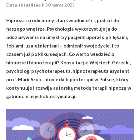
Data aktualizacji:
30 marca 2023
Hipnoza to odmienny stan świadomości, podróż do
naszego wnętrza. Psychologia wykorzystuje ją do
oddziaływania na umysł, by pacjent uporał się z lękami,
fobiami, uzależnieniami – odmienił swoje życie. I to
czasem już po kilku sesjach. Co warto wiedzieć o
hipnozie i hipnoterapii? Konsultacja
: Wojciech Górecki,
psycholog, psychoterapeuta, hipnoterapeuta asystent
prof. Marii Szulc, pionierki hipnoterapii w Polsce, który
kontynuuje i rozwija autorską metodę terapii hipnozą w
gabinecie psychobiostymulacji.