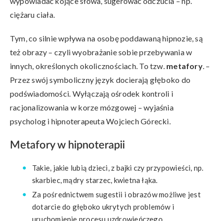
wypowiadać kojące słowa, sugerować odczucia – np.
ciężaru ciała.
Tym, co silnie wpływa na osobę poddawaną hipnozie, są
też obrazy – czyli wyobrażanie sobie przebywania w
innych, określonych okolicznościach. To tzw.
metafory
. –
Przez swój symboliczny język docierają głęboko do
podświadomości. Wyłączają ośrodek kontroli i
racjonalizowania w korze mózgowej – wyjaśnia
psycholog i hipnoterapeuta Wojciech Górecki.
Metafory w hipnoterapii
Takie, jakie lubią dzieci, z bajki czy przypowieści, np.
skarbiec, mądry starzec, kwietna łąka.
Za pośrednictwem sugestii i obrazów możliwe jest
dotarcie do głęboko ukrytych problemów i
uruchomienie procesu uzdrowieńczego.