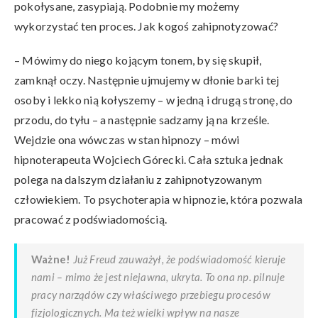
pokołysane, zasypiają. Podobnie my możemy
wykorzystać ten proces. Jak kogoś zahipnotyzować?
– Mówimy do niego kojącym tonem, by się skupił,
zamknął oczy. Następnie ujmujemy w dłonie barki tej
osoby i lekko nią kołyszemy – w jedną i drugą stronę, do
przodu, do tyłu – a następnie sadzamy ją na krześle.
Wejdzie ona wówczas w stan hipnozy – mówi
hipnoterapeuta Wojciech Górecki. Cała sztuka jednak
polega na dalszym działaniu z zahipnotyzowanym
człowiekiem. To psychoterapia w hipnozie, która pozwala
pracować z podświadomością.
Ważne!
Już Freud zauważył, że podświadomość kieruje
nami – mimo że jest niejawna, ukryta. To ona np. pilnuje
pracy narządów czy właściwego przebiegu procesów
fizjologicznych. Ma też wielki wpływ na nasze