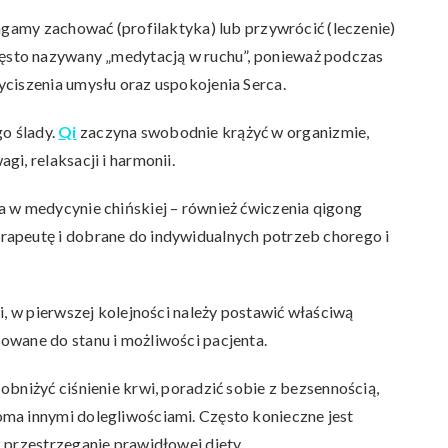
agamy zachować (profilaktyka) lub przywrócić (leczenie)
sto nazywany „medytacją w ruchu”, ponieważ podczas
ciszenia umysłu oraz uspokojenia Serca.
go ślady.
Qi
zaczyna swobodnie krążyć w organizmie,
i, relaksacji i harmonii.
a w medycynie chińskiej – również ćwiczenia qigong
apeutę i dobrane do indywidualnych potrzeb chorego i
i, w pierwszej kolejności należy postawić właściwą
owane do stanu i możliwości pacjenta.
bniżyć ciśnienie krwi, poradzić sobie z bezsennością,
ma innymi dolegliwościami. Często konieczne jest
 przestrzeganie prawidłowej diety.