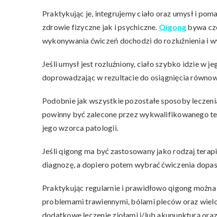
Praktykując je, integrujemy ciało oraz umysł i pom
zdrowie fizyczne jak i psychiczne.
Qigong
bywa czę
wykonywania ćwiczeń dochodzi do rozluźnienia i wy
Jeśli umysł jest rozluźniony, ciało szybko idzie w je
doprowadzając w rezultacie do osiągnięcia równowag
Podobnie jak wszystkie pozostałe sposoby leczeni
powinny być zalecone przez wykwalifikowanego ter
jego wzorca patologii.
Jeśli qigong ma być zastosowany jako rodzaj terapi
diagnozę, a dopiero potem wybrać ćwiczenia dopas
Praktykując regularnie i prawidłowo qigong można o
problemami trawiennymi, bólami pleców oraz wielo
dodatkowe leczenie ziołami i/lub akupunkturą oraz