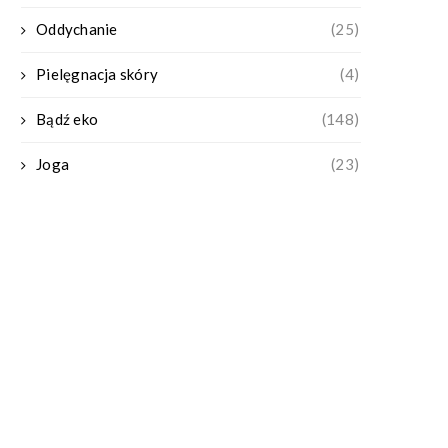
Oddychanie
(25)
Pielęgnacja skóry
(4)
Bądź eko
(148)
Joga
(23)