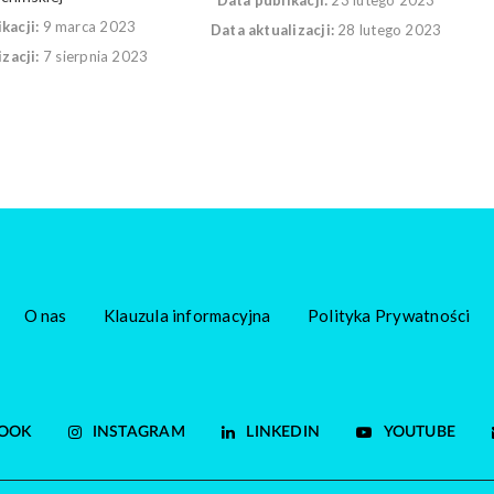
Data publikacji:
23 lutego 2023
kacji:
9 marca 2023
Data aktualizacji:
28 lutego 2023
zacji:
7 sierpnia 2023
O nas
Klauzula informacyjna
Polityka Prywatności
OOK
INSTAGRAM
LINKEDIN
YOUTUBE