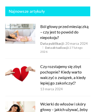
Najnowsze artykuły
Ból głowy przed miesiączką
– czy jest to powód do
niepokoju?
Data publikacji:
20 marca 2024
Data aktualizacji:
27 lutego
2026
Czy rozstajemy się zbyt
pochopnie? Kiedy warto
walczyć o związek, a kiedy
lepiej go zakończyć?
13 marca 2024
Wcierki do włosów i skóry
głowy – jakich używać, żeby