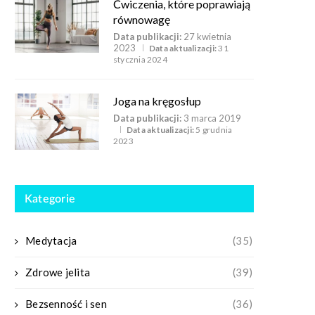
Ćwiczenia, które poprawiają
równowagę
Data publikacji:
27 kwietnia
2023
Data aktualizacji:
31
stycznia 2024
Joga na kręgosłup
Data publikacji:
3 marca 2019
Data aktualizacji:
5 grudnia
2023
Kategorie
Medytacja
(35)
Zdrowe jelita
(39)
Bezsenność i sen
(36)