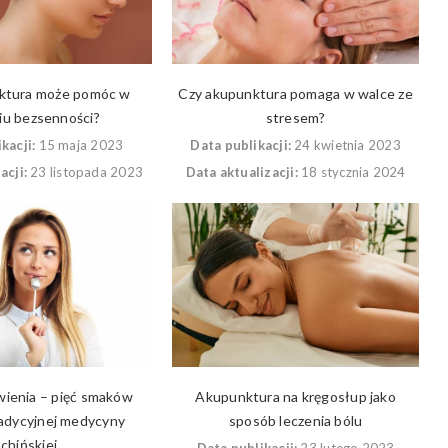
ktura może pomóc w
Czy akupunktura pomaga w walce ze
iu bezsenności?
stresem?
kacji:
15 maja 2023
Data publikacji:
24 kwietnia 2023
acji:
23 listopada 2023
Data aktualizacji:
18 stycznia 2024
wienia – pięć smaków
Akupunktura na kręgosłup jako
adycyjnej medycyny
sposób leczenia bólu
chińskiej