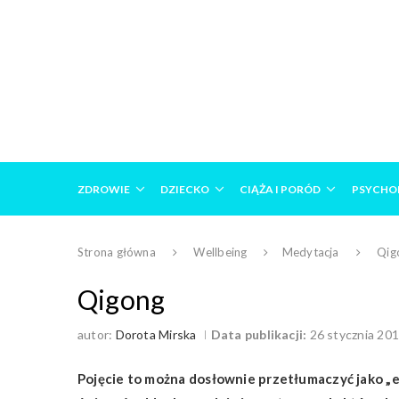
ZDROWIE
DZIECKO
CIĄŻA I PORÓD
PSYCHO
Strona główna
Wellbeing
Medytacja
Qig
Qigong
autor:
Dorota Mirska
Data publikacji:
26 stycznia 20
Pojęcie to można dosłownie przetłumaczyć jako „e