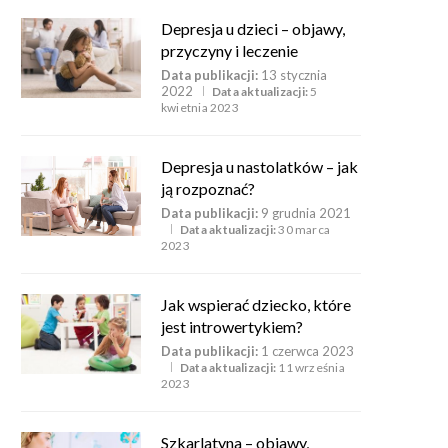
Depresja u dzieci – objawy,
przyczyny i leczenie
Data publikacji:
13 stycznia
2022
Data aktualizacji:
5
kwietnia 2023
Depresja u nastolatków – jak
ją rozpoznać?
Data publikacji:
9 grudnia 2021
Data aktualizacji:
30 marca
2023
Jak wspierać dziecko, które
jest introwertykiem?
Data publikacji:
1 czerwca 2023
Data aktualizacji:
11 września
2023
Szkarlatyna – objawy,