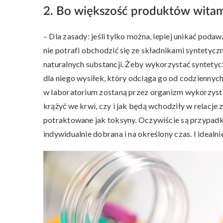
2. Bo większość produktów wita
– Dla zasady: jeśli tylko można, lepiej unikać poda
nie potrafi obchodzić się ze składnikami syntetycz
naturalnych substancji. Żeby wykorzystać syntety
dla niego wysiłek, który odciąga go od codziennyc
w laboratorium zostaną przez organizm wykorzystan
krążyć we krwi, czy i jak będą wchodziły w relacje 
potraktowane jak toksyny. Oczywiście są przypadki
indywidualnie dobrana i na określony czas. I idealn