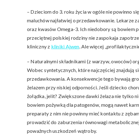
– Dzieciom do 3. roku życia w ogóle nie powinno s
maluchów najłatwiej o przedawkowanie. Lekarze za
oraz kwasów Omega-3. Ich niedobory są bowiem pow
przeciętnej polskiej rodziny nie zaspokaja zapotr
kliniczny z
kliniki Ajwen
. Ale więcej „profilaktycznie
– Naturalnymi składnikami (z warzyw, owoców) org
Wobec syntetycznych, które najczęściej znajdują si
przedawkowania. A konsekwencje tego bywają groź
żelazem przy niskiej odporności. Jeśli dziecko choru
żołądka, jelit? Zwiększone dawki żelaza nie tylko n
bowiem pożywką dla patogenów, mogą nawet karmi
preparaty z nim nie powinny mieć kontaktu z zębam
prowadzić do zaburzenia równowagi metabolicznej 
poważnych uszkodzeń wątroby.