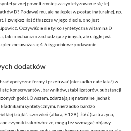
syntetycznej powoli zmniejsza syntetyzowanie się tej
tków D? Podawaj mu, ale najlepiej w postaci naturalnej, np.
. I zwiększ ilość tłuszczu w jego diecie, ono jest
 Lipowicz. Oczywiście nie tylko syntetyczna witamina D
, taki mechanizm zachodzi przy innych, ale ciągle jest
 bezpieczne uważa się 4-6 tygodniowe podawanie
iwych dodatków
ać apetyczne formy i przetrwać (nierzadko całe lata!) w
 listę konserwantów, barwników, stabilizatorów, substancji
szonych gości. Owszem, zdarzają się naturalne, jednak
t składnikami syntetycznymi. Nierzadko bardzo
kiej trójki”: czerwień (allura, E 129 ), żółć (tartrazyna,
znane czynniki rakotwórcze, mogą też wzmagać objawy
pularny benzoesan sodu, znany konserwant, poprzez swoje