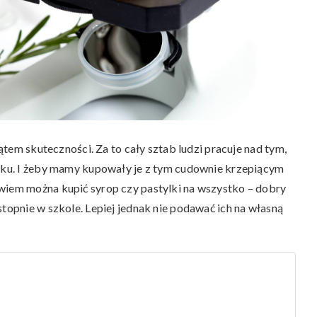
kątem skuteczności. Za to cały sztab ludzi pracuje nad tym,
unku. I żeby mamy kupowały je z tym cudownie krzepiącym
wiem można kupić syrop czy pastylki na wszystko – dobry
stopnie w szkole. Lepiej jednak nie podawać ich na własną