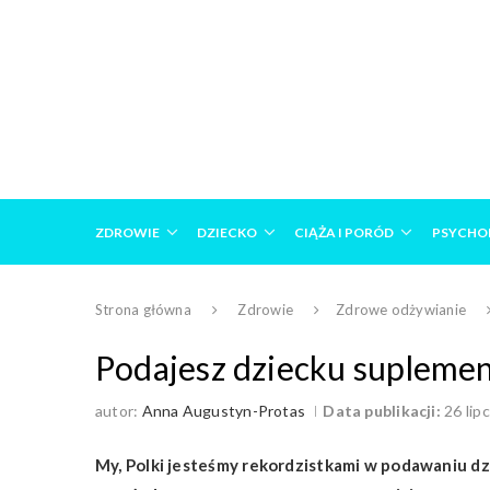
ZDROWIE
DZIECKO
CIĄŻA I PORÓD
PSYCHO
Strona główna
Zdrowie
Zdrowe odżywianie
Podajesz dziecku suplement
autor:
Anna Augustyn-Protas
Data publikacji:
26 lip
My, Polki jesteśmy rekordzistkami w podawaniu dz