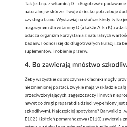
Tak jest np. z witaminą D – długotrwałe podawanie 
naturalnej w skórze. Twoje dziecko potrzebuje doda
czystego tranu. Wystawiaj na słońce, kiedy tylko jest
magazynem dla witaminy D (a także A, E i K), radzi
oducza organizm korzystania z naturalnych wartości
badany. I odnosi się do długotrwałych kuracji, za
suplementów, i robienie przerw.
4. Bo zawierają mnóstwo szkodl
Żeby wszystkie dobroczynne składniki mogły przybr
niezmienionej postaci, zwykle mają w składzie całą
przeciwzbrylających, zagęszczaczy i innych niepro
nawet co drugi preparat dla dzieci wypełniony jes
szkodliwymi. Najczęściej spotykane? Barwniki z „wiel
E102 ) i żółcień pomarańczowa (E110) zawierają 
astmy, a u dzieci powodować nadpobudliwość. A po