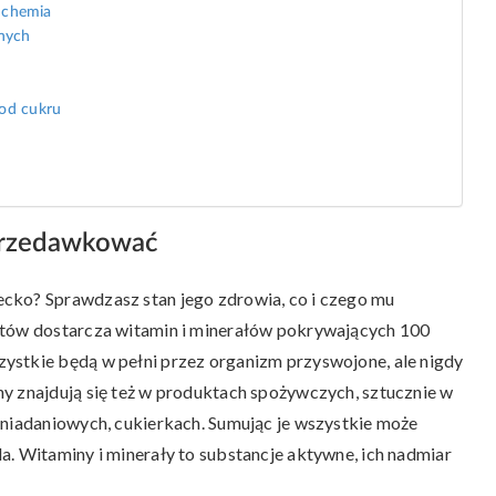
 chemia
lnych
 od cukru
 przedawkować
cko? Sprawdzasz stan jego zdrowia, co i czego mu
atów dostarcza witamin i minerałów pokrywających 100
ystkie będą w pełni przez organizm przyswojone, ale nigdy
y znajdują się też w produktach spożywczych, sztucznie w
śniadaniowych, cukierkach. Sumując je wszystkie może
a. Witaminy i minerały to substancje aktywne, ich nadmiar