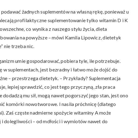
ię podawać żadnych suplementów na własną rękę, ponieważ u
lecają profilaktyczne suplementowanie tylko witamin D i K
szechne, co wynika z naszego stylu życia, dieta
zebowania na powyższe – mówi Kamila Lipowicz, dietetyk
” nie trzeba nic.
anizm umie gospodarować, pobiera tyle, ile potrzebuje.
ę w suplementach, jest bezradny i łatwo może dojść do
ne – przestrzega dietetyk. – Przykłady? Suplementacja
je, lepiej sprawdzić, co jest tego przyczyną, zła praca
ie dodadzą mu sił, mogą nawet pogorszyć jego stan, jest ono
ć komórki nowotworowe. I nasila próchnicę (dlatego
i). Zaś częste nadmierne spożycie witaminy A może
i dolegliwości – od mdłości i wymiotów nawet do