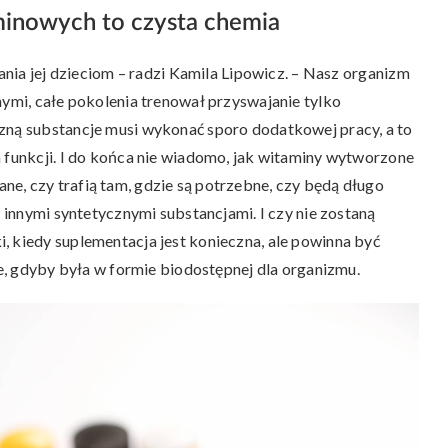
minowych to czysta chemia
wania jej dzieciom – radzi Kamila Lipowicz. – Nasz organizm
nymi, całe pokolenia trenował przyswajanie tylko
czną substancje musi wykonać sporo dodatkowej pracy, a to
h funkcji. I do końca nie wiadomo, jak witaminy wytworzone
e, czy trafią tam, gdzie są potrzebne, czy będą długo
z innymi syntetycznymi substancjami. I czy nie zostaną
, kiedy suplementacja jest konieczna, ale powinna być
ie, gdyby była w formie biodostępnej dla organizmu.