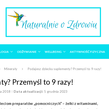
LOGIA
ODŻYWIANIE
WELLBEING
AKTYWNOŚĆ FIZYCZNA
Minerały
Podajesz dziecku suplementy? Przemyśl to 9 razy!
y? Przemyśl to 9 razy!
ca 2018
Data aktualizacji:
5 grudnia 2023
ieciom preparatów „pomocniczych” – żelki z witaminami,