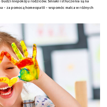
udzi niepokój u rodziców. Siniaki i stłuczenia są na
na – za pomocą homeopatii – wspomóc malca w różnych