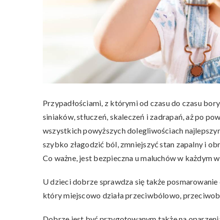
Przypadłościami, z którymi od czasu do czasu bor
siniaków, stłuczeń, skaleczeń i zadrapań, aż po pow
wszystkich powyższych dolegliwościach najlepsz
szybko złagodzić ból, zmniejszyć stan zapalny i o
Co ważne, jest bezpieczna u maluchów w każdym w
U dzieci dobrze sprawdza się także posmarowanie 
który miejscowo działa przeciwbólowo, przeciwob
Dobrze jest być przygotowanym także na oparzen