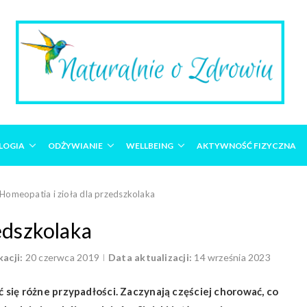
LOGIA
ODŻYWIANIE
WELLBEING
AKTYWNOŚĆ FIZYCZNA
Homeopatia i zioła dla przedszkolaka
edszkolaka
acji:
20 czerwca 2019
Data aktualizacji:
14 września 2023
się różne przypadłości. Z
aczynają częściej chorować, co