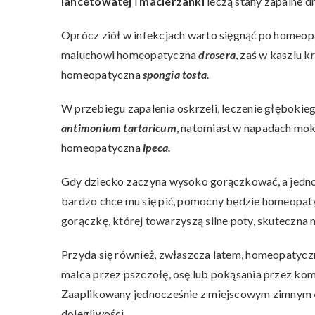
lancetowatej
i
macierzanki
leczą stany zapalne 
Oprócz ziół w infekcjach warto sięgnąć po homeopat
maluchowi homeopatyczna
drosera
, zaś w kaszlu 
homeopatyczna
spongia tosta
.
W przebiegu zapalenia oskrzeli, leczenie głębok
antimonium tartaricum
, natomiast w napadach mo
homeopatyczna
ipeca.
Gdy dziecko zaczyna wysoko gorączkować, a jednocz
bardzo chce mu się pić, pomocny będzie homeopa
gorączkę, której towarzyszą silne poty, skuteczn
Przyda się również, zwłaszcza latem, homeopatyc
malca przez pszczołę, osę lub pokąsania przez koma
Zaaplikowany jednocześnie z miejscowym zimnym
dolegliwości.