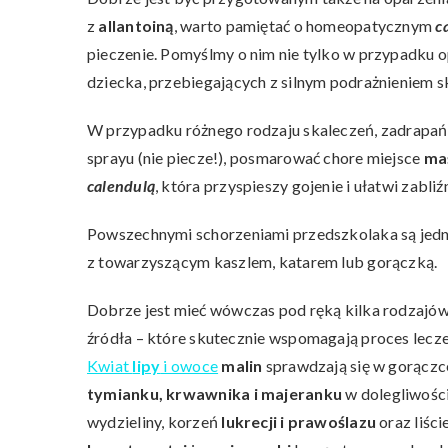
z
allantoiną
, warto pamiętać o homeopatycznym
c
pieczenie. Pomyślmy o nim nie tylko w przypadku o
dziecka, przebiegających z silnym podrażnieniem sk
W przypadku różnego rodzaju skaleczeń, zadrapań 
sprayu (nie piecze!), posmarować chore miejsce
ma
calendulą
, która przyspieszy gojenie i ułatwi zabliź
Powszechnymi schorzeniami przedszkolaka są jedn
z towarzyszącym kaszlem, katarem lub gorączką.
Dobrze jest mieć wówczas pod ręką kilka rodzajów 
źródła – które skutecznie wspomagają proces lecz
Kwiat
lipy
i owoce
malin
sprawdzają się w gorączc
tymianku, krwawnika i majeranku
w dolegliwości
wydzieliny, korzeń
lukrecji i prawoślazu
oraz liści