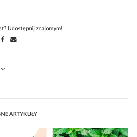
kst? Udostępnij znajomym!
isz
NE ARTYKUŁY