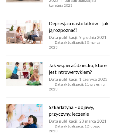
2022
Data aktualizacji:
5
kwietnia 2023
Depresja u nastolatków – jak
ją rozpoznać?
Data publikacji:
9 grudnia 2021
Data aktualizacji:
30 marca
2023
Jak wspierać dziecko, które
jest introwertykiem?
Data publikacji:
1 czerwca 2023
Data aktualizacji:
11 września
2023
Szkarlatyna – objawy,
przyczyny, leczenie
Data publikacji:
23 marca 2021
Data aktualizacji:
12 lutego
2023