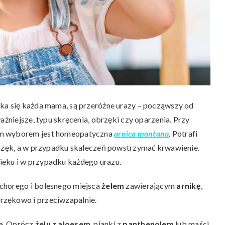
yka się każda mama, są przeróżne urazy – począwszy od
ażniejsze, typu skręcenia, obrzęki czy oparzenia. Przy
ym wyborem jest homeopatyczna
arnica montana
. Potrafi
brzęk, a w przypadku skaleczeń powstrzymać krwawienie.
ieku i w przypadku każdego urazu.
chorego i bolesnego miejsca
żelem
zawierającym
arnikę
,
rzękowo i przeciwzapalnie.
ia. Oprócz
żelu z aloesem
, pianki z
panthenolem
lub maści