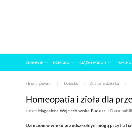
ZDROWIE
DZIECKO
CIĄŻA I PORÓD
PSYCHO
Strona główna
Dziecko
Zdrowie dziecka
Homeopatia i zioła dla prz
autor:
Magdalena Wojciechowska-Budzisz
Data publik
Dzieciom w wieku przedszkolnym mogą przytrafiać 