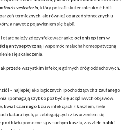
antharis vesicatoria
, który potrafi skutecznie ukoić ból i
parzeń termicznych, ale również oparzeń słonecznych u
óry, a nawet z pojawieniem się bąbli.
i otarć należy zdezynfekować rankę
octeniseptem
w
ścią antyseptyczną
i wspomóc malucha homeopatyczną
nienie się skaleczenia.
ak przede wszystkim infekcje górnych dróg oddechowych,
ziół – najlepiej ekologicznych i pochodzących z zaufanego
enia i pomagają szybko pozbyć się uciążliwych objawów.
e, kwiat
czarnego bzu
w infekcjach z kaszlem, ziele
ach kataralnych, przebiegających z tworzeniem się
e
podbiału
pomocne są w suchym kaszlu, zaś ziele
babki