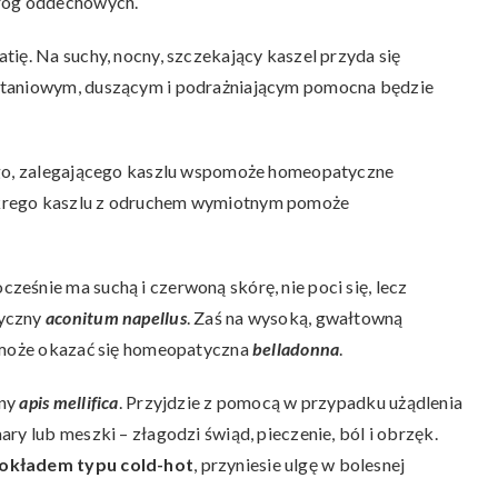
dróg oddechowych.
ię. Na suchy, nocny, szczekający kaszel przyda się
krtaniowym, duszącym i podrażniającym pomocna będzie
iego, zalegającego kaszlu wspomoże homeopatyczne
krego kaszlu z odruchem wymiotnym pomoże
eśnie ma suchą i czerwoną skórę, nie poci się, lecz
tyczny
aconitum napellus
. Zaś na wysoką, gwałtowną
a może okazać się homeopatyczna
belladonna
.
zny
apis mellifica
. Przyjdzie z pomocą w przypadku użądlenia
ry lub meszki – złagodzi świąd, pieczenie, ból i obrzęk.
okładem typu cold-hot
, przyniesie ulgę w bolesnej