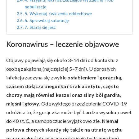
4. Przyjmuj leki rozrzedzające wydzielinę i rób
nebulizacje
5. Wykonuj ćwiczenia oddechowe
6. Sprawdzaj saturację
7. Staraj się jeść
Koronawirus – leczenie objawowe
Objawy pojawiają się około 3–14 dni od kontaktu z
osobą zakażoną (najczęściej 5–7 dni). U dorosłych
infekcja zaczyna się zwykle
osłabieniem i gorączką,
czasem dołącza biegunka i brak apetytu, często
chorzy mają również kaszel oraz silny ból gardła,
mięśni i głowy
. Od zwykłego przeziębienia COVID-19
odróżnia to, że gorączka może być bardzo wysoka, nawet
do 40 st. C, a samopoczucie wyjątkowo złe.
Niemal
połowa chorych skarży się także na utratę węchu
oraz smaku
(lub znaczne osłabienie tych zmysłów).