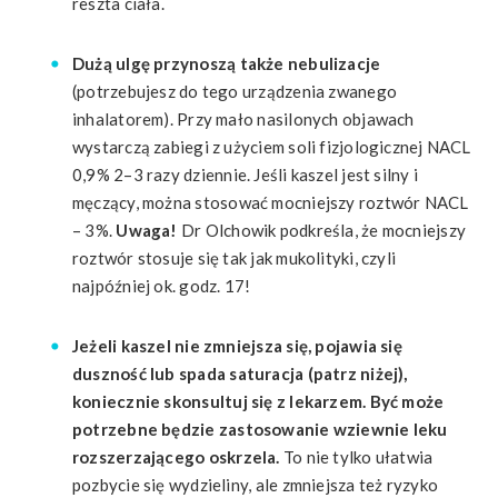
reszta ciała.
Dużą ulgę przynoszą także nebulizacje
(potrzebujesz do tego urządzenia zwanego
inhalatorem). Przy mało nasilonych objawach
wystarczą zabiegi z użyciem soli fizjologicznej NACL
0,9% 2–3 razy dziennie. Jeśli kaszel jest silny i
męczący, można stosować mocniejszy roztwór NACL
– 3%.
Uwaga!
Dr Olchowik podkreśla, że mocniejszy
roztwór stosuje się tak jak mukolityki, czyli
najpóźniej ok. godz. 17!
Jeżeli kaszel nie zmniejsza się, pojawia się
duszność lub spada saturacja (patrz niżej),
koniecznie skonsultuj się z lekarzem. Być może
potrzebne będzie zastosowanie wziewnie leku
rozszerzającego oskrzela.
To nie tylko ułatwia
pozbycie się wydzieliny, ale zmniejsza też ryzyko