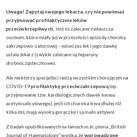
Uwaga! Zapytaj swojego lekarza, czy nie powinnaś
przyjmować profilaktycznie leków
przeciwkrzepliwych.
Jest to zalecane zwłaszcza
osobom, które miały już w przeszłości epizody choroby
zakrzepowo-zatorowej – wówczas lek i jego dawkę
ustala lekarz (zwykle zalecane są heparyny
drobnocząsteczkowe).
Ale niektórzy specjaliści radzą wszystkim chorującym na
COVID-19
profilaktykę przeciwzakrzepową
(np.
przyjmowanie tzw. kardiologicznych dawek kwasu
acetylosalicylowego), jeśli ich choroba trwa dłużej niż
kilka dni, mają wysoką gorączkę i są mało aktywni.
Z badań opublikowanych na łamach m.in. pisma „British
Journal of Haematology” wynika, że
wprowadzone