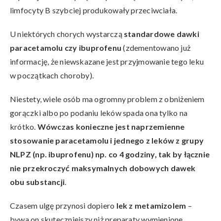
limfocyty B szybciej produkowały przeciwciała.
U niektórych chorych wystarczą
standardowe dawki
paracetamolu czy ibuprofenu
(zdementowano już
informację, że niewskazane jest przyjmowanie tego leku
w początkach choroby).
Niestety, wiele osób ma ogromny problem z obniżeniem
gorączki albo po podaniu leków spada ona tylko na
krótko.
Wówczas konieczne jest naprzemienne
stosowanie paracetamolu i jednego z leków z grupy
NLPZ (np. ibuprofenu) np. co 4 godziny, tak by łącznie
nie przekroczyć maksymalnych dobowych dawek
obu substancji
.
Czasem ulgę przynosi dopiero
lek z metamizolem
–
bywa on skuteczniejszy niż preparaty wymienione