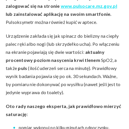
zalogować się na stronie
www.pulsocare.mz.gov.pl
lub zainstalować aplikację na swoim smartfonie.
Pulsoksymetr można również kupić w aptece.
Urządzenie zakłada się jak spinacz do bielizny na ciepły
palec ręki albo nogi (lub skrzydełko ucha). Po włączeniu
na ekranie pojawiają się dwie wartości:
aktualny
procentowy poziom nasycenia krwi tlenem
SpO2, a
także
puls
(ilość uderzeń serca na minutę). Prawidłowy
wynik badania pojawia się po ok. 30 sekundach. Ważne,
by pomiaru nie dokonywać po wysiłku (nawet jeśli jest to
jedynie wyprawa do toalety).
Oto rady naszego eksperta, jak prawidłowo mierzyć
saturację:
pomiar wykonuj po kilku minutach odpoczynku,