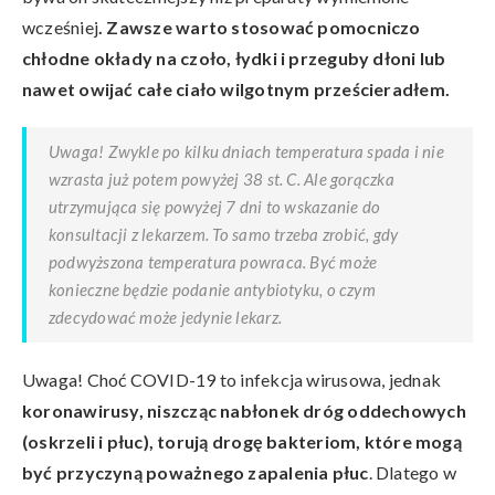
wcześniej
. Zawsze warto stosować pomocniczo
chłodne okłady na czoło, łydki i przeguby dłoni lub
nawet owijać całe ciało wilgotnym prześcieradłem.
Uwaga! Zwykle po kilku dniach temperatura spada i nie
wzrasta już potem powyżej 38 st. C. Ale gorączka
utrzymująca się powyżej 7 dni to wskazanie do
konsultacji z lekarzem. To samo trzeba zrobić, gdy
podwyższona temperatura powraca. Być może
konieczne będzie podanie antybiotyku, o czym
zdecydować może jedynie lekarz.
Uwaga! Choć COVID-19 to infekcja wirusowa, jednak
koronawirusy, niszcząc nabłonek dróg oddechowych
(oskrzeli i płuc), torują drogę bakteriom, które mogą
być przyczyną poważnego zapalenia płuc
. Dlatego w