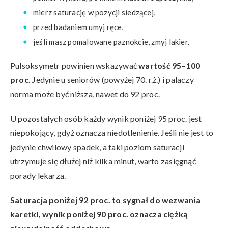
mierz saturację w pozycji siedzącej,
przed badaniem umyj ręce,
jeśli masz pomalowane paznokcie, zmyj lakier.
Pulsoksymetr powinien wskazywać
wartość 95–100
proc.
Jedynie u seniorów (powyżej 70. r.ż.) i palaczy
norma może być niższa, nawet do 92 proc.
U pozostałych osób każdy wynik poniżej 95 proc. jest
niepokojący, gdyż oznacza niedotlenienie. Jeśli nie jest to
jedynie chwilowy spadek, a taki poziom saturacji
utrzymuje się dłużej niż kilka minut, warto zasięgnąć
porady lekarza.
Saturacja poniżej 92 proc. to sygnał do wezwania
karetki, wynik poniżej 90 proc. oznacza ciężką