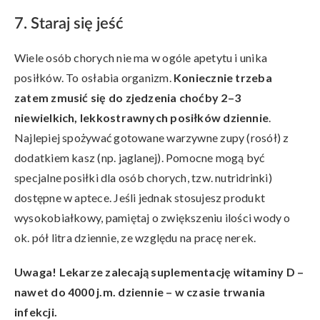
7. Staraj się jeść
Wiele osób chorych nie ma w ogóle apetytu i unika
posiłków. To osłabia organizm.
Koniecznie trzeba
zatem zmusić się do zjedzenia choćby 2–3
niewielkich, lekkostrawnych posiłków dziennie
.
Najlepiej spożywać gotowane warzywne zupy (rosół) z
dodatkiem kasz (np. jaglanej). Pomocne mogą być
specjalne posiłki dla osób chorych, tzw. nutridrinki)
dostępne w aptece. Jeśli jednak stosujesz produkt
wysokobiałkowy, pamiętaj o zwiększeniu ilości wody o
ok. pół litra dziennie, ze względu na pracę nerek.
Uwaga! Lekarze zalecają suplementację witaminy D –
nawet do 4000 j.m. dziennie – w czasie trwania
infekcji.