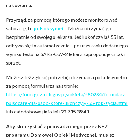
rokowania.
Przyrząd, za pomocą którego możesz monitorować
saturację, to
pulsoksymetr
. Można otrzymać go
bezpłatnie od swojego lekarza. Jeśli ukończyłaś 55 lat,
odbywa się to automatycznie – po uzyskaniu dodatniego
wyniku testu na SARS-CoV-2 lekarz zaproponuje ci taki
sprzęt.
Możesz też zgłosić potrzebę otrzymania pulsoksymetru
za pomocą formularza na stronie:
https://form.govtech.gov.pl/ankieta/580284/formularz-
pulsocare-dla-osob-ktore-ukonczyly-55-rok-zycia.html
lub całodobowej infolinii
22 735 39 40
.
Aby skorzystać z prowadzonego przez NFZ
programu Domowej Opieki Medycznej, musisz