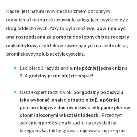
Kaszel jest naturalnym mechanizmem obronnym
organizmu i ma na celu usuwanie zalegającej wydzieliny z
dróg oddechowych. Aby to było możliwe,
powinna być
ona rozrzedzana za pomocą dostępnych bez recepty
mukolityków
, czyli leków zawierających np. ambroksol,
bromheksydynę lub acetylocysteinę.
Leki bierz 3 razy dziennie,
nie później jednak niż na
3–4 godziny przed pójściem spać
!
Nasz ekspert radzi, by ok.
pół godziny po zażyciu
leku wykonać inhalację (patrz niżej), a później
poprosić kogoś z domowników o oklepanie pleców
dłońmi złożonymi w kształt łódeczki
. Przed tym
zabiegiem połóż się na brzuchu, na przykład na
brzegu łóżka, tak by głowa znajdowała się niżej niż