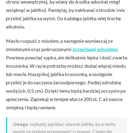
strony wewnętrznej, by wlany do środka advokat mógł
wsiąknąć w jabłko). Pamiętaj, by nakłuwać ostrożnie i nie
przebić jabłka na wylot. Do każdego jabłka wlej trochę
alkoholu.
Masło rozpuść z miodem, a następnie wymieszaj ze
zmielonymi oraz pokruszonymi
orzechami włoskimi
.
Powinna powstać sypka, ale delikatnie lepka i dość zwarta
kruszonka. W razie potrzeby możesz dodać więcej miodu
lub masła. Naszpikuj jabłka kruszonką, a następnie
przełóż je do naczynia żaroodpornego. Podlej odrobinę
wodą (ok. 0,5 cm). Dzięki temu będą bardziej soczyste po
upieczeniu. Zapiekaj w temperaturze 200 st. C aż owoce
zmiękną i będą rumiane.
Uwaga:
najlepiej zapiekać otwarte jabłka, by orzechy
mogły się pięknie przyrumienić i chrupać. Czapeczkę