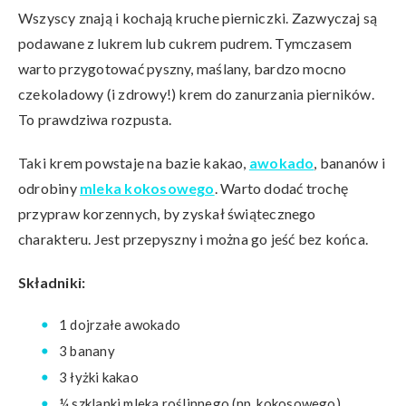
Wszyscy znają i kochają kruche pierniczki. Zazwyczaj są
podawane z lukrem lub cukrem pudrem. Tymczasem
warto przygotować pyszny, maślany, bardzo mocno
czekoladowy (i zdrowy!) krem do zanurzania pierników.
To prawdziwa rozpusta.
Taki krem powstaje na bazie kakao,
awokado
, bananów i
odrobiny
mleka kokosowego
. Warto dodać trochę
przypraw korzennych, by zyskał świątecznego
charakteru. Jest przepyszny i można go jeść bez końca.
Składniki:
1 dojrzałe awokado
3 banany
3 łyżki kakao
¼ szklanki mleka roślinnego (np. kokosowego)