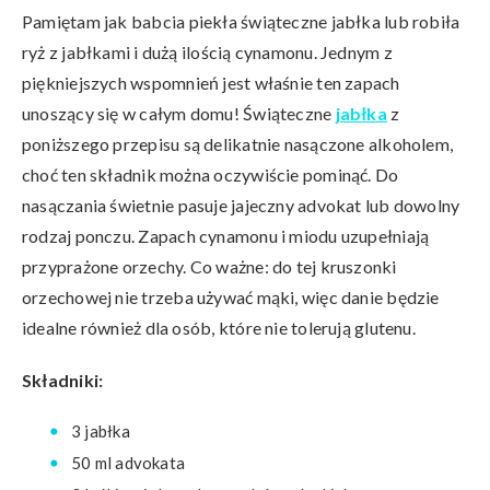
Pamiętam jak babcia piekła świąteczne jabłka lub robiła
ryż z jabłkami i dużą ilością cynamonu. Jednym z
piękniejszych wspomnień jest właśnie ten zapach
unoszący się w całym domu! Świąteczne
jabłka
z
poniższego przepisu są delikatnie nasączone alkoholem,
choć ten składnik można oczywiście pominąć. Do
nasączania świetnie pasuje jajeczny advokat lub dowolny
rodzaj ponczu. Zapach cynamonu i miodu uzupełniają
przyprażone orzechy. Co ważne: do tej kruszonki
orzechowej nie trzeba używać mąki, więc danie będzie
idealne również dla osób, które nie tolerują glutenu.
Składniki:
3 jabłka
50 ml advokata