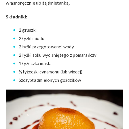
własnoręcznie ubitą śmietanką.
Składniki:
2 gruszki
2 łyżki miodu
2 łyżki przegotowanej wody
2 łyżki soku wyciśniętego z pomarańczy
1 łyżeczka masła
¼ łyżeczki cynamonu (lub więcej)
Szczypta zmielonych goździków