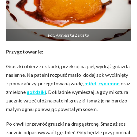
Fot. Agnieszka Żelazko
Przygotowanie:
Gruszki obierz ze skórki, przekrój na pół, wydrąż gniazda
nasienne. Na patelni rozpuść masło, dodaj sok wyciśnięty
z pomarańczy, przegotowaną wodę,
miód
,
cynamon
oraz
zmielone
goździki
. Dokładnie wymieszaj, a gdy mikstura
zacznie wrzeć ułóż na patelni gruszki i smaż je na bardzo
małym ogniu polewając powstałym sosem.
Po chwili przewróć gruszki na drugą stronę. Smaż aż sos
zacznie odparowywać i gęstnieć. Gdy będzie przypominał