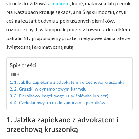
struclę drożdżową z
makiem
, kutię, makowca lub piernik.
Na Kaszubach króluje sękacz, a na Śląsku moczki, czyli
coś na kształt budyniu z pokruszonych pierników,
rozmoczonych w kompocie porzeczkowym z dodatkiem
bakalii. My proponujemy proste i nietypowe dania, ale ze
świąteczną i aromatyczną nutą.
Spis treści
1. Jabłka zapiekane z advokatem i orzechową kruszonką
2. Gruszki w cynamonowym karmelu
3. Piernikowy kogel mogel (z wiśniówką lub bez)
4. Czekoladowy krem do zanurzania pierników
1. Jabłka zapiekane z advokatem i
orzechową kruszonką