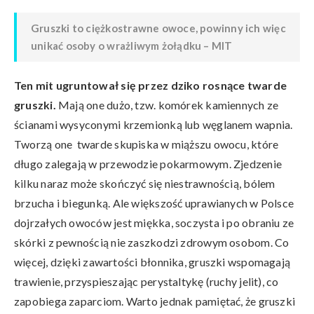
Gruszki to ciężkostrawne owoce, powinny ich więc
unikać osoby o wrażliwym żołądku – MIT
Ten mit ugruntował się przez dziko rosnące twarde
gruszki.
Mają one dużo, tzw. komórek kamiennych ze
ścianami wysyconymi krzemionką lub węglanem wapnia.
Tworzą one twarde skupiska w miąższu owocu, które
długo zalegają w przewodzie pokarmowym. Zjedzenie
kilku naraz może skończyć się niestrawnością, bólem
brzucha i biegunką. Ale większość uprawianych w Polsce
dojrzałych owoców jest miękka, soczysta i po obraniu ze
skórki z pewnością nie zaszkodzi zdrowym osobom. Co
więcej, dzięki zawartości błonnika, gruszki wspomagają
trawienie, przyspieszając perystaltykę (ruchy jelit), co
zapobiega zaparciom. Warto jednak pamiętać, że gruszki