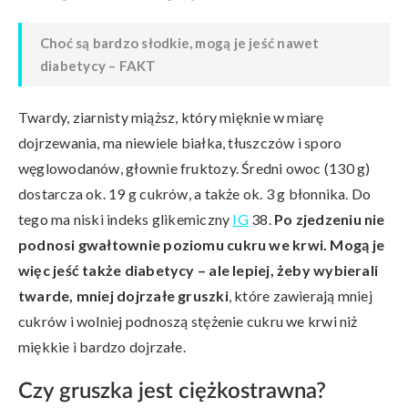
Choć są bardzo słodkie, mogą je jeść nawet
diabetycy – FAKT
Twardy, ziarnisty miąższ, który mięknie w miarę
dojrzewania, ma niewiele białka, tłuszczów i sporo
węglowodanów, głownie fruktozy. Średni owoc (130 g)
dostarcza ok. 19 g cukrów, a także ok. 3 g błonnika. Do
tego ma niski indeks glikemiczny
IG
38.
Po zjedzeniu nie
podnosi gwałtownie poziomu cukru we krwi. Mogą je
więc jeść także diabetycy – ale lepiej, żeby wybierali
twarde, mniej dojrzałe gruszki
, które zawierają mniej
cukrów i wolniej podnoszą stężenie cukru we krwi niż
miękkie i bardzo dojrzałe.
Czy gruszka jest ciężkostrawna?