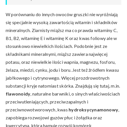
W porównaniu do innych owoców gruszki nie wyróżniają
się specjalnie wysoką zawartością witamin i składników
mineralnych. Ziarnisty miąższ ma co prawda witaminy C,
B1, B2, witaminę E i witaminę K oraz kwas foliowy ale w
stosunkowo niewielkich ilościach. Podobnie jest ze
składnikami mineralnymi, miąższ zawiera najwięcej
potasu, oraz niewielkie ilości wapnia, magnezu, fosforu,
żelaza, miedzi, cynku, jodu i boru. Jest też źródłem kwasu
jabłkowego i cytrynowego. Więcej prozdrowotnych
substancji kryje natomiast skórka. Znajdują się tutaj, m.in.
flawonoidy
, naturalne barwniki, o sinych właściwościach
przeciwutleniających, przeciwzapalnych i
przeciwnowotworowych, kwas
hydroksycynamonowy
,
zapobiega rozwojowi guzów płuc i żołądka oraz
kwercytyna, która hamuje rozwój komórek