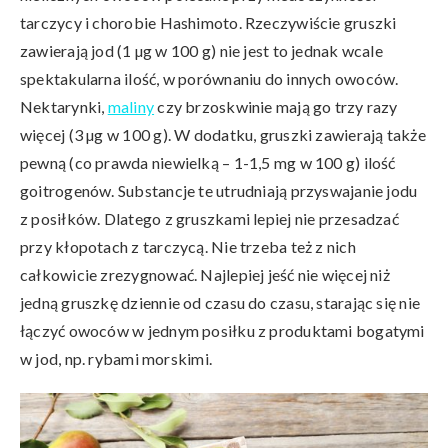
tarczycy i chorobie Hashimoto. Rzeczywiście gruszki
zawierają jod (1 µg w 100 g) nie jest to jednak wcale
spektakularna ilość, w porównaniu do innych owoców.
Nektarynki,
maliny
czy brzoskwinie mają go trzy razy
więcej (3 µg w 100 g). W dodatku, gruszki zawierają także
pewną (co prawda niewielką – 1-1,5 mg w 100 g) ilość
goitrogenów. Substancje te utrudniają przyswajanie jodu
z posiłków. Dlatego z gruszkami lepiej nie przesadzać
przy kłopotach z tarczycą. Nie trzeba też z nich
całkowicie zrezygnować. Najlepiej jeść nie więcej niż
jedną gruszkę dziennie od czasu do czasu, starając się nie
łączyć owoców w jednym posiłku z produktami bogatymi
w jod, np. rybami morskimi.