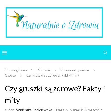
Strona główna
Zdrowie
Zdrowe odżywianie
Owoce
Czy gruszki są zdrowe? Fakty i mity
Czy gruszki są zdrowe? Fakty i
mity
autor:
Agnieszka Leciejewska
Data publikacji:
29 września