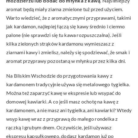
moździerzu lub dodać do młynka z kawą
. Najsilniejszy
aromat będą miały ziarna zmielone tuż przed użyciem.
Warto wiedzieć, że z aromatycznymi przyprawami, takimi
jak kardamon, najlepiej łączą się kawy średnio i ciemno
palone (nie sprawdzi się tu kawa rozpuszczalna). Jeśli
kilka zielonych strąków kardamonu wymieszasz z
ziarnami kawy i zmielisz, należy się spodziewać, że smak i
aromat przyprawy pozostaną w młynku przez kilka dni.
Na Bliskim Wschodzie do przygotowania kawy z
kardamonem tradycyjnie używa się metalowego tygielka.
Można też zaparzyć kawę w ekspresie lub wsypać do
domowej kawiarki. A co jeśli masz ochotę na kawę z
kardamonem, a nie masz ani tygielka, ani kawiarki? Wtedy
wsyp kawę wraz z przyprawą do małego rondelka z
rączką i grubym dnem. Oczywiście, jeśli używasz
ekspresu kapsułkowego, dodasz kardamon już po