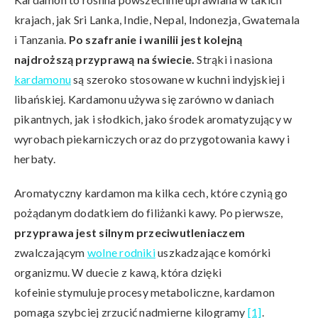
krajach, jak Sri Lanka, Indie, Nepal, Indonezja, Gwatemala
i Tanzania.
Po szafranie i wanilii jest kolejną
najdroższą przyprawą na świecie.
Strąki i nasiona
kardamonu
są szeroko stosowane w kuchni indyjskiej i
libańskiej. Kardamonu używa się zarówno w daniach
pikantnych, jak i słodkich, jako środek aromatyzujący w
wyrobach piekarniczych oraz do przygotowania kawy i
herbaty.
Aromatyczny kardamon ma kilka cech, które czynią go
pożądanym dodatkiem do filiżanki kawy. Po pierwsze,
przyprawa jest silnym przeciwutleniaczem
zwalczającym
wolne rodniki
uszkadzające komórki
organizmu. W duecie z kawą, która dzięki
kofeinie stymuluje procesy metaboliczne, kardamon
pomaga szybciej zrzucić nadmierne kilogramy
[1]
.