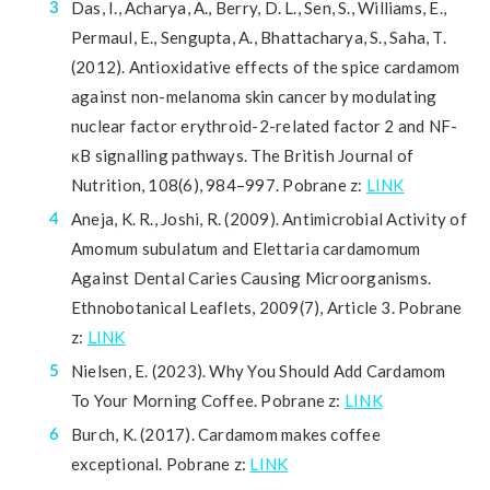
Das, I., Acharya, A., Berry, D. L., Sen, S., Williams, E.,
Permaul, E., Sengupta, A., Bhattacharya, S., Saha, T.
(2012). Antioxidative effects of the spice cardamom
against non-melanoma skin cancer by modulating
nuclear factor erythroid-2-related factor 2 and NF-
κB signalling pathways. The British Journal of
Nutrition, 108(6), 984–997. Pobrane z:
LINK
Aneja, K. R., Joshi, R. (2009). Antimicrobial Activity of
Amomum subulatum and Elettaria cardamomum
Against Dental Caries Causing Microorganisms.
Ethnobotanical Leaflets, 2009(7), Article 3. Pobrane
z:
LINK
Nielsen, E. (2023). Why You Should Add Cardamom
To Your Morning Coffee. Pobrane z:
LINK
Burch, K. (2017). Cardamom makes coffee
exceptional. Pobrane z:
LINK