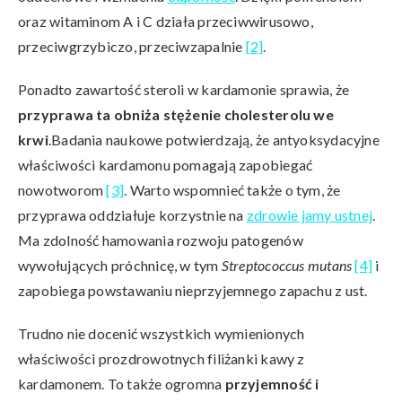
oraz witaminom A i C działa przeciwwirusowo,
przeciwgrzybiczo, przeciwzapalnie
[2]
.
Ponadto zawartość steroli w kardamonie sprawia, że
przyprawa ta obniża stężenie cholesterolu we
krwi
.Badania naukowe potwierdzają, że antyoksydacyjne
właściwości kardamonu pomagają zapobiegać
nowotworom
[3]
. Warto wspomnieć także o tym, że
przyprawa oddziałuje korzystnie na
zdrowie jamy ustnej
.
Ma zdolność hamowania rozwoju patogenów
wywołujących próchnicę, w tym
Streptococcus mutans
[4]
i
zapobiega powstawaniu nieprzyjemnego zapachu z ust.
Trudno nie docenić wszystkich wymienionych
właściwości prozdrowotnych filiżanki kawy z
kardamonem. To także ogromna
przyjemność i