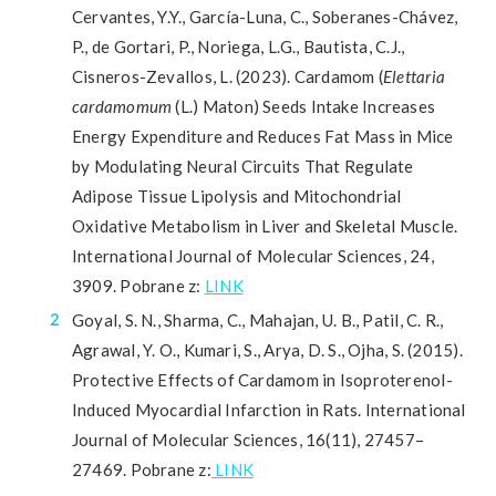
Cervantes, Y.Y., García-Luna, C., Soberanes-Chávez,
P., de Gortari, P., Noriega, L.G., Bautista, C.J.,
Cisneros-Zevallos, L. (2023). Cardamom (
Elettaria
cardamomum
(L.) Maton) Seeds Intake Increases
Energy Expenditure and Reduces Fat Mass in Mice
by Modulating Neural Circuits That Regulate
Adipose Tissue Lipolysis and Mitochondrial
Oxidative Metabolism in Liver and Skeletal Muscle.
International Journal of Molecular Sciences, 24,
3909. Pobrane z:
LINK
Goyal, S. N., Sharma, C., Mahajan, U. B., Patil, C. R.,
Agrawal, Y. O., Kumari, S., Arya, D. S., Ojha, S. (2015).
Protective Effects of Cardamom in Isoproterenol-
Induced Myocardial Infarction in Rats. International
Journal of Molecular Sciences, 16(11), 27457–
27469. Pobrane z:
LINK