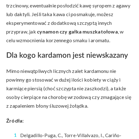
trzcinowy, ewentualnie posłodzić kawę syropem z agawy
lub daktyli. Jeśli taka kawa ci posmakuje, możesz
eksperymentować z dodatkową szczyptą innych
przypraw, jak
cynamon czy gałka muszkatołowa
, w
celu wzmocnienia korzennego smaku i aromatu.
Dla kogo kardamon jest niewskazany
Mimo niewątpliwych licznych zalet kardamonu nie
powinny go stosować w dużej ilości kobiety w ciąży i
karmiące piersią (choć szczypta nie zaszkodzi), a także
osoby cierpiące na chorobę wrzodową czy zmagające się
z zapaleniem błony śluzowej żołądka.
Źródła:
Delgadillo-Puga, C., Torre-Villalvazo, I., Cariño-