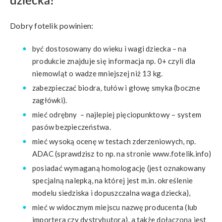
dziecka?
Dobry fotelik powinien:
być dostosowany do wieku i wagi dziecka – na
produkcie znajduje się informacja np. 0+ czyli dla
niemowląt o wadze mniejszej niż 13 kg.
zabezpieczać biodra, tułów i głowę smyka (boczne
zagłówki).
mieć odrębny – najlepiej pięciopunktowy – system
pasów bezpieczeństwa.
mieć wysoką ocenę w testach zderzeniowych, np.
ADAC (sprawdzisz to np. na stronie www.fotelik.info)
posiadać wymaganą homologację (jest oznakowany
specjalną nalepką, na której jest m.in. określenie
modelu siedziska i dopuszczalna waga dziecka),
mieć w widocznym miejscu nazwę producenta (lub
importera czy dystrybutora), a także dołączoną jest