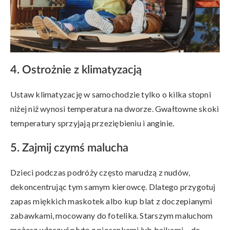
4. Ostrożnie z klimatyzacją
Ustaw klimatyzację w samochodzie tylko o kilka stopni
niżej niż wynosi temperatura na dworze. Gwałtowne skoki
temperatury sprzyjają przeziębieniu i anginie.
5. Zajmij czymś malucha
Dzieci podczas podróży często marudzą z nudów,
dekoncentrując tym samym kierowcę. Dlatego przygotuj
zapas miękkich maskotek albo kup blat z doczepianymi
zabawkami, mocowany do fotelika. Starszym maluchom
możesz włączyć płytę z piosenkami lub bajkami – do