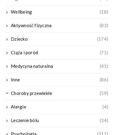
Wellbeing
(18)
Aktywność fizyczna
(83)
Dziecko
(174)
Ciąża i poród
(71)
Medycyna naturalna
(41)
Inne
(86)
Choroby przewlekłe
(59)
Alergie
(4)
Leczenie bólu
(34)
Psychologia
(311)