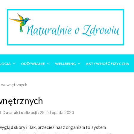
LOGIA
ODŻYWIANIE
WELLBEING
AKTYWNOŚĆ FIZYCZNA
b wewnętrznych
wnętrznych
Data aktualizacji:
28 listopada 2023
gląd skóry? Tak, przecież nasz organizm to system