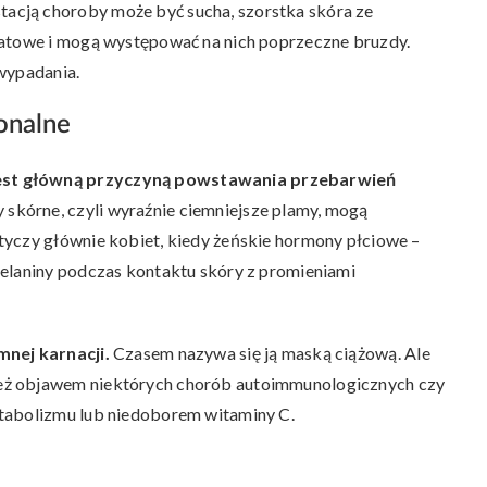
tacją choroby może być sucha, szorstka skóra ze
matowe i mogą występować na nich poprzeczne bruzdy.
wypadania.
onalne
jest główną przyczyną powstawania przebarwień
y skórne, czyli wyraźnie ciemniejsze plamy, mogą
tyczy głównie kobiet, kiedy żeńskie hormony płciowe –
melaniny podczas kontaktu skóry z promieniami
mnej karnacji.
Czasem nazywa się ją maską ciążową. Ale
eż objawem niektórych chorób autoimmunologicznych czy
etabolizmu lub niedoborem witaminy C.
e