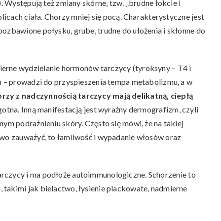
). Występują też zmiany skórne, tzw. „brudne łokcie i
olicach ciała. Chorzy mniej się pocą. Charakterystyczne jest
pozbawione połysku, grube, trudne do ułożenia i skłonne do
mierne wydzielanie hormonów tarczycy (tyroksyny – T4 i
em – prowadzi do przyspieszenia tempa metabolizmu, a w
rzy z nadczynnością tarczycy mają delikatną, ciepłą
ilgotna. Inną manifestacją jest wyraźny dermografizm, czyli
nym podrażnieniu skóry. Często się mówi, że na takiej
two zauważyć, to łamliwość i wypadanie włosów oraz
tarczycy i ma podłoże autoimmunologiczne. Schorzenie to
takimi jak bielactwo, łysienie plackowate, nadmierne