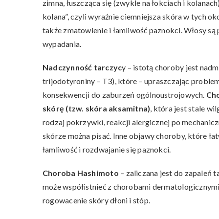
zimna, łuszcząca się (zwykle na łokciach i kolanach
kolana”, czyli wyraźnie ciemniejsza skóra w tych ok
także zmatowienie i łamliwość paznokci. Włosy są 
wypadania.
Nadczynność tarczyc
y – istotą choroby jest nad
trijodotyroniny – T3), które – upraszczając probl
konsekwencji do zaburzeń ogólnoustrojowych.
Cho
skórę (tzw. skóra aksamitna)
, która jest stale w
rodzaj pokrzywki, reakcji alergicznej po mechanicz
skórze można pisać. Inne objawy choroby, które ła
łamliwość i rozdwajanie się paznokci.
Choroba Hashimoto
– zaliczana jest do zapaleń 
może współistnieć z chorobami dermatologicznymi, 
rogowacenie skóry dłoni i stóp.