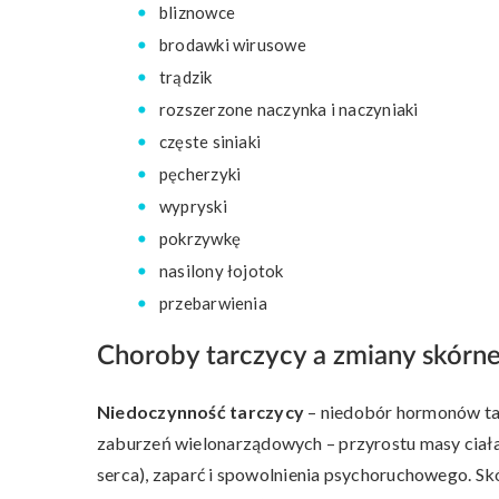
bliznowce
brodawki wirusowe
trądzik
rozszerzone naczynka i naczyniaki
częste siniaki
pęcherzyki
wypryski
pokrzywkę
nasilony łojotok
przebarwienia
Choroby tarczycy a zmiany skórn
Niedoczynność tarczycy
– niedobór hormonów ta
zaburzeń wielonarządowych – przyrostu masy ciała,
serca), zaparć i spowolnienia psychoruchowego. Skó