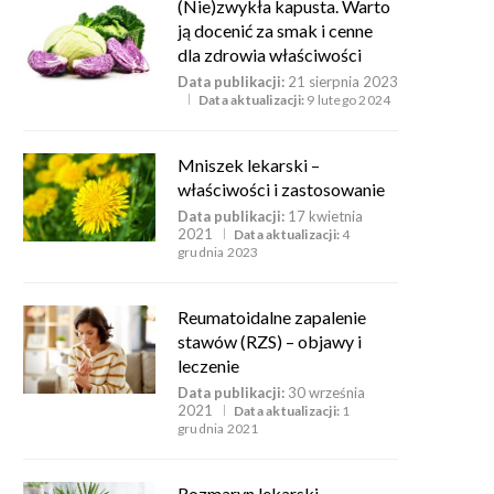
(Nie)zwykła kapusta. Warto
ją docenić za smak i cenne
dla zdrowia właściwości
Data publikacji:
21 sierpnia 2023
Data aktualizacji:
9 lutego 2024
Mniszek lekarski –
właściwości i zastosowanie
Data publikacji:
17 kwietnia
2021
Data aktualizacji:
4
grudnia 2023
Reumatoidalne zapalenie
stawów (RZS) – objawy i
leczenie
Data publikacji:
30 września
2021
Data aktualizacji:
1
grudnia 2021
Rozmaryn lekarski –