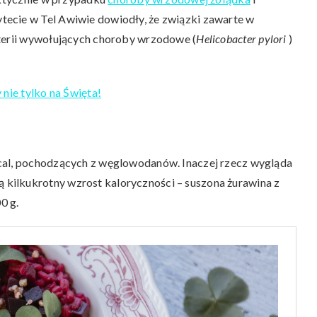
ecie w Tel Awiwie dowiodły, że związki zawarte w
kterii wywołujących choroby wrzodowe (
Helicobacter pylori
)
 nie tylko na Święta!
cal, pochodzących z węglowodanów. Inaczej rzecz wygląda
kilkukrotny wzrost kaloryczności – suszona żurawina z
0 g.