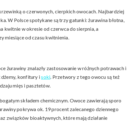
ią krzewinką o czerwonych, cierpkich owocach. Najbardziej
. W Polsce spotykane są trzy gatunki: żurawina błotna,
kwitnie w okresie od czerwca do sierpnia, a
y miesiące od czasu kwitnienia.
oce żurawiny znalazły zastosowanie w różnych potrawach i
dżemy, konfitury i
soki
. Przetwory z tego owocu są też
aju mięs i pasztetów.
ej bogatym składem chemicznym. Owoce zawierają sporo
żurawiny pokrywa ok. 19 procent zalecanego dziennego
 oraz związków bioaktywnych, które mają działanie