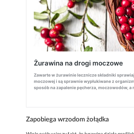
Zapobiega wrzodom żołądka
Wiele osób ucieszy fakt, że żurawina działa profi