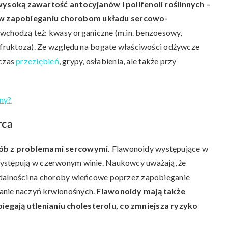
oką zawartość antocyjanów i polifenoli roślinnych –
 w zapobieganiu chorobom układu sercowo-
wchodzą też: kwasy organiczne (m.in. benzoesowy,
, fruktoza). Ze względu na bogate właściwości odżywcze
czas
przeziębień
, grypy, osłabienia, ale także przy
iny?
rca
osób z problemami sercowymi.
Flawonoidy występujące w
występują w czerwonym winie. Naukowcy uważają, że
adalności na choroby wieńcowe poprzez zapobieganie
anie naczyń krwionośnych.
Flawonoidy mają także
egają utlenianiu cholesterolu, co zmniejsza ryzyko