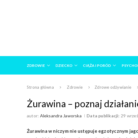
ZDROWIE
DZIECKO
CIĄŻA I PORÓD
PSYCHO
Strona główna
Zdrowie
Zdrowe odżywianie
Żurawina – poznaj działan
autor:
Aleksandra Jaworska
Data publikacji:
29 wrześ
Żurawina w niczym nie ustępuje egzotycznym jagod