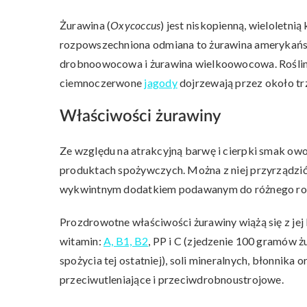
Żurawina (
Oxycoccus
) jest niskopienną, wieloletn
rozpowszechniona odmiana to żurawina amerykańska
drobnoowocowa i żurawina wielkoowocowa. Roślina 
ciemnoczerwone
jagody
dojrzewają przez około trz
Właściwości żurawiny
Ze względu na atrakcyjną barwę i cierpki smak ow
produktach spożywczych. Można z niej przyrządzić 
wykwintnym dodatkiem podawanym do różnego rodz
Prozdrowotne właściwości żurawiny wiążą się z j
witamin:
A, B1, B2
, PP i C (zjedzenie 100 gramów 
spożycia tej ostatniej), soli mineralnych, błonnika
przeciwutleniające i przeciwdrobnoustrojowe.