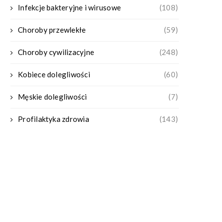
Infekcje bakteryjne i wirusowe
(108)
Choroby przewlekłe
(59)
Choroby cywilizacyjne
(248)
Kobiece dolegliwości
(60)
Męskie dolegliwości
(7)
Profilaktyka zdrowia
(143)