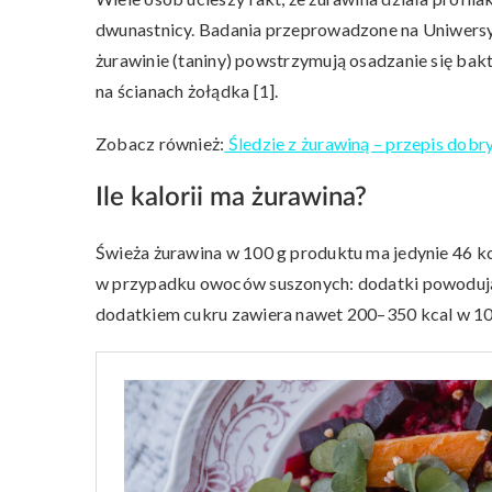
dwunastnicy. Badania przeprowadzone na Uniwersyt
żurawinie (taniny) powstrzymują osadzanie się ba
na ścianach żołądka [1].
Zobacz również:
Śledzie z żurawiną – przepis dobry
Ile kalorii ma żurawina?
Świeża żurawina w 100 g produktu ma jedynie 46 k
w przypadku owoców suszonych: dodatki powodują 
dodatkiem cukru zawiera nawet 200–350 kcal w 10