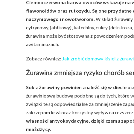
Ciemnoczerwona barwa owoców wskazuje na wys
flawonoidów oraz rutozydu. Są one przydatne
naczyniowego i nowotworom.
W skład żurawiny 
cytrynowy, jabłkowy), katechiny, cukry (dekstroza
żurawina może być stosowana z powodzeniem pod
awitaminozach.
Zobacz również:
Jak zrobić domowy kisiel z żuraw
Żurawina zmniejsza ryzyko chorób se
Sok z żurawiny powinien znaleźć się w diecie 
żurawinie swą budową podobne są do tych, które 
związki te są odpowiedzialne za zmniejszenie zap
zakrzepom krwi oraz korzystny wpływ na rozszerz
własności antyoksydacyjne, dzięki czemu zapobi
miażdżycy.