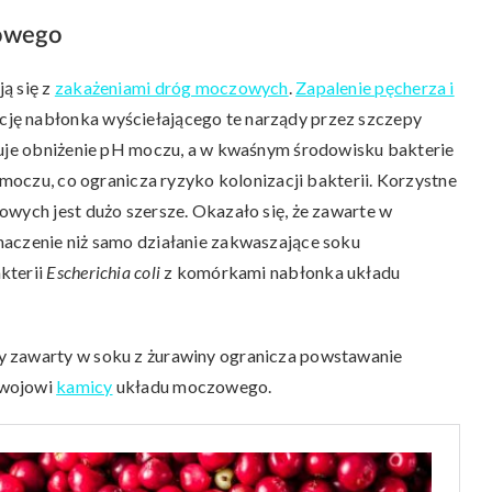
zowego
ą się z
zakażeniami dróg moczowych
.
Zapalenie pęcherza i
ję nabłonka wyściełającego te narządy przez szczepy
oduje obniżenie pH moczu, a w kwaśnym środowisku bakterie
 moczu, co ogranicza ryzyko kolonizacji bakterii. Korzystne
owych jest dużo szersze. Okazało się, że zawarte w
naczenie niż samo działanie zakwaszające soku
kterii
Escherichia coli
z komórkami nabłonka układu
y zawarty w soku z żurawiny ogranicza powstawanie
zwojowi
kamicy
układu moczowego.