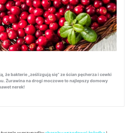
laktycznie w przypadku
choroby wrzodowej żołądka
i