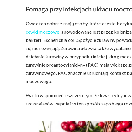
Pomaga przy infekcjach układu moc
Owoc ten dobrze znają osoby, które często borykaj
cewki moczowej
spowodowane jest przez kolonizac
bakterii Escherichia coli. Spożycie żurawiny pow
się nie rozwijają. Żurawina ułatwia także wydalanie
działanie żurawiny w przypadku infekcji dróg mocz
żurawinie proantocyjanidyny (PAC) mają większe z
żurawinowego. PAC znacznie utrudniają kontakt ba
moczowego.
Warto wspomnieć jeszcze o tym, że kwas cytrynow
szczawianów wapnia i w ten sposób zapobiega ro