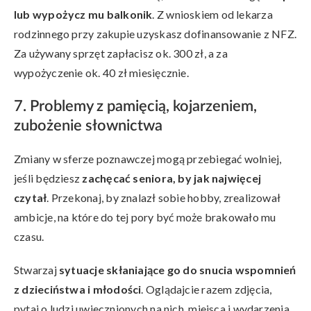
lub wypożycz mu balkonik
. Z wnioskiem od lekarza
rodzinnego przy zakupie uzyskasz dofinansowanie z NFZ.
Za używany sprzęt zapłacisz ok. 300 zł, a za
wypożyczenie ok. 40 zł miesięcznie.
7. Problemy z pamięcią, kojarzeniem,
zubożenie słownictwa
Zmiany w sferze poznawczej mogą przebiegać wolniej,
jeśli będziesz
zachęcać seniora, by jak najwięcej
czytał
. Przekonaj, by znalazł sobie hobby, zrealizował
ambicje, na które do tej pory być może brakowało mu
czasu.
Stwarzaj
sytuacje skłaniające go do snucia wspomnień
z dzieciństwa i młodości
. Oglądajcie razem zdjęcia,
pytaj o ludzi uwiecznionych na nich, miejsca i wydarzenia.