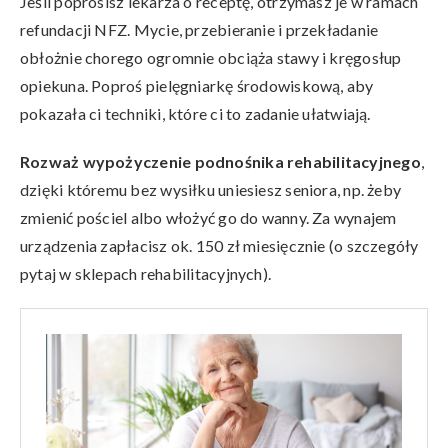
Jeśli poprosisz lekarza o receptę, otrzymasz je w ramach
refundacji NFZ. Mycie, przebieranie i przekładanie
obłożnie chorego ogromnie obciąża stawy i kręgosłup
opiekuna. Poproś pielęgniarkę środowiskową, aby
pokazała ci techniki, które ci to zadanie ułatwiają.
Rozważ wypożyczenie podnośnika rehabilitacyjnego
,
dzięki któremu bez wysiłku uniesiesz seniora, np. żeby
zmienić pościel albo włożyć go do wanny. Za wynajem
urządzenia zapłacisz ok. 150 zł miesięcznie (o szczegóły
pytaj w sklepach rehabilitacyjnych).