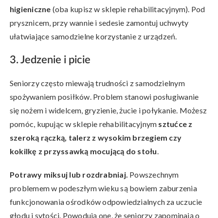
higieniczne
(oba kupisz w sklepie rehabilitacyjnym). Pod
prysznicem, przy wannie i sedesie zamontuj uchwyty
ułatwiające samodzielne korzystanie z urządzeń.
3. Jedzenie i picie
Seniorzy często miewają trudności z samodzielnym
spożywaniem posiłków. Problem stanowi posługiwanie
się nożem i widelcem, gryzienie, żucie i połykanie. Możesz
pomóc, kupując w sklepie rehabilitacyjnym
sztućce z
szeroką rączką, talerz z wysokim brzegiem czy
kokilkę z przyssawką mocującą do stołu
.
Potrawy miksuj lub rozdrabniaj.
Powszechnym
problemem w podeszłym wieku są bowiem zaburzenia
funkcjonowania ośrodków odpowiedzialnych za uczucie
głodu i sytości. Powodują one, że seniorzy zapominają o