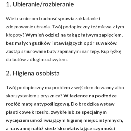
1. Ubieranie/rozbieranie
Wielu seniorom trudność sprawia zakładanie i
zdejmowanie ubrania. Twój podopieczny też miewa z tym
kłopoty?
Wymień odzież na taką z łatwym zapięciem,
bez małych guzików i stawiających opór suwaków.
Zastąp sznurowane buty zapinanymi na rzepy. Kup łyżkę
do butów z długim uchwytem.
2. Higiena osobista
Twój podopieczny ma problem z wejściem do wanny albo
skorzystaniem z prysznica?
W łazience na podłodze
rozłóż matę antypoślizgową. Do brodzika wstaw
plastikowe krzesło, zwykłe lub ze specjalnym
wycięciem umożliwiającym higienę miejsc intymnych,
a na wannę nałóż siedzisko ułatwiające czynności