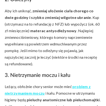
Aby ich uniknąć,
zmieniaj ułożenie ciała chorego co
dwie godziny i szybko zmieniaj wilgotne ubranie
. Kup
(otrzymasz na to refundację z NFZ) lub wypożycz (ok. 60
zł miesięcznie)
materac antyodleżynowy
. Najlepiej
zmiennociśnieniowy, którego komory naprzemiennie
wypełniane są powietrzem wdmuchiwanym przez
pompkę. Jeśli mimo to odleżyny się pojawią, jak
najszybciej zacznij je leczyć (niektóre środki na receptę
są refundowane).
3. Nietrzymanie moczu i kału
Leżący, obłożnie chory senior może mieć
problem z
nietrzymaniem moczu
i kału. Pomocne w utrzymaniu
higieny będą
pieluchy anatomiczne lub pieluchomajtki
.