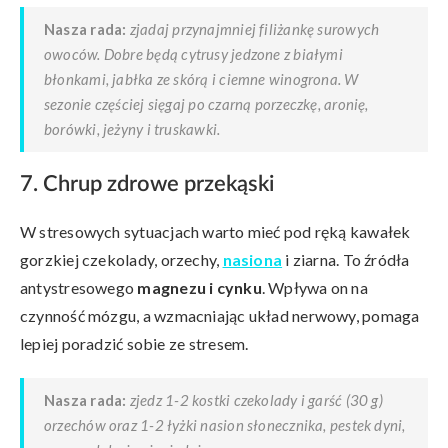
Nasza rada:
zjadaj przynajmniej filiżankę surowych
owoców. Dobre będą cytrusy jedzone z białymi
błonkami, jabłka ze skórą i ciemne winogrona. W
sezonie częściej sięgaj po czarną porzeczkę, aronię,
borówki, jeżyny i truskawki.
7. Chrup zdrowe przekąski
W stresowych sytuacjach warto mieć pod ręką kawałek
gorzkiej czekolady, orzechy,
nasiona
i ziarna. To źródła
antystresowego
magnezu i cynku
. Wpływa on na
czynność mózgu, a wzmacniając układ nerwowy, pomaga
lepiej poradzić sobie ze stresem.
Nasza rada:
zjedz 1-2 kostki czekolady i garść (30 g)
orzechów oraz 1-2 łyżki nasion słonecznika, pestek dyni,