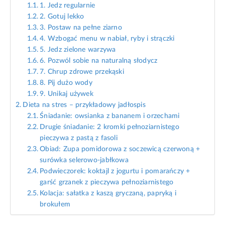
1. Jedz regularnie
2. Gotuj lekko
3. Postaw na pełne ziarno
4. Wzbogać menu w nabiał, ryby i strączki
5. Jedz zielone warzywa
6. Pozwól sobie na naturalną słodycz
7. Chrup zdrowe przekąski
8. Pij dużo wody
9. Unikaj używek
Dieta na stres – przykładowy jadłospis
Śniadanie: owsianka z bananem i orzechami
Drugie śniadanie: 2 kromki pełnoziarnistego
pieczywa z pastą z fasoli
Obiad: Zupa pomidorowa z soczewicą czerwoną +
surówka selerowo-jabłkowa
Podwieczorek: koktajl z jogurtu i pomarańczy +
garść grzanek z pieczywa pełnoziarnistego
Kolacja: sałatka z kaszą gryczaną, papryką i
brokułem