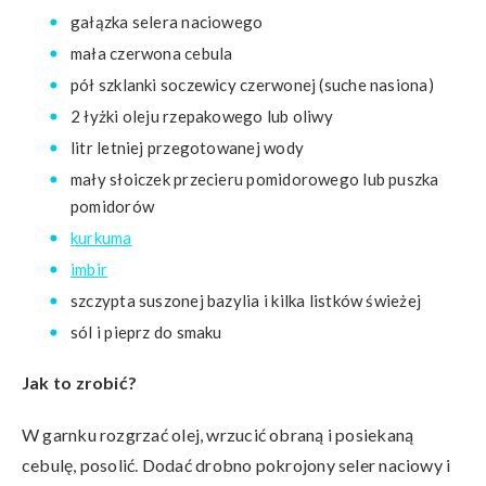
gałązka selera naciowego
mała czerwona cebula
pół szklanki soczewicy czerwonej (suche nasiona)
2 łyżki oleju rzepakowego lub oliwy
litr letniej przegotowanej wody
mały słoiczek przecieru pomidorowego lub puszka
pomidorów
kurkuma
imbir
szczypta suszonej bazylia i kilka listków świeżej
sól i pieprz do smaku
Jak to zrobić?
W garnku rozgrzać olej, wrzucić obraną i posiekaną
cebulę, posolić. Dodać drobno pokrojony seler naciowy i