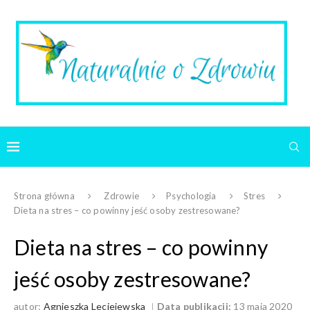
Strona główna
Zdrowie
Psychologia
Stres
Dieta na stres – co powinny jeść osoby zestresowane?
Dieta na stres – co powinny
jeść osoby zestresowane?
autor:
Agnieszka Leciejewska
Data publikacji:
13 maja 2020