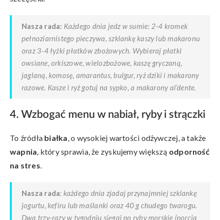
Nasza rada:
Każdego dnia jedz w sumie: 2-4 kromek
pełnoziarnistego pieczywa, szklankę kaszy lub makaronu
oraz 3-4 łyżki płatków zbożowych. Wybieraj płatki
owsiane, orkiszowe, wielozbożowe, kaszę gryczaną,
jaglaną, komosę, amarantus, bulgur, ryż dziki i makarony
razowe. Kasze i ryż gotuj na sypko, a makarony al’dente.
4. Wzbogać menu w nabiał, ryby i strączki
To źródła
białka
, o wysokiej wartości odżywczej, a także
wapnia
, który sprawia, że zyskujemy większą
odporność
na stres
.
Nasza rada
: każdego dnia zjadaj przynajmniej szklankę
jogurtu, kefiru lub maślanki oraz 40 g chudego twarogu.
Dwa trzy-razy w tygodniu sięgaj po ryby morskie (porcja