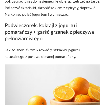
pół, usunąć gniazdo nasienne, nie obierać, zetrzeć na tarce.
Połączyć składniki, skropić sokiem z cytryny, doprawić.
Na koniec polać jogurtem i wymieszać.
Podwieczorek:
koktajl z jogurtu i
pomarańczy + garść grzanek z pieczywa
pełnoziarnistego
Jak to zrobić?
zmiksować ¾ szklanki jogurtu
naturalnego z połową obranej pomarańczy.