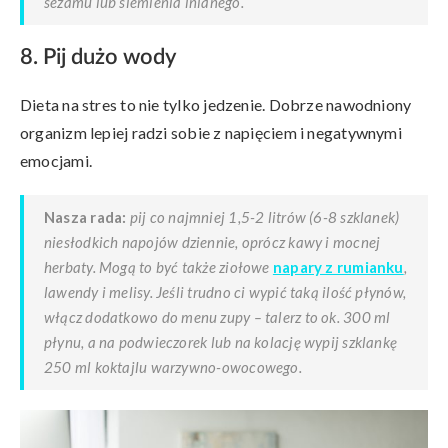
sezamu lub siemienia lnianego.
8. Pij dużo wody
Dieta na stres to nie tylko jedzenie. Dobrze nawodniony
organizm lepiej radzi sobie z napięciem i negatywnymi
emocjami.
Nasza rada:
pij co najmniej 1,5-2 litrów (6-8 szklanek)
niesłodkich napojów dziennie, oprócz kawy i mocnej
herbaty. Mogą to być także ziołowe
napary z rumianku
,
lawendy i melisy. Jeśli trudno ci wypić taką ilość płynów,
włącz dodatkowo do menu zupy – talerz to ok. 300 ml
płynu, a na podwieczorek lub na kolację wypij szklankę
250 ml koktajlu warzywno-owocowego.