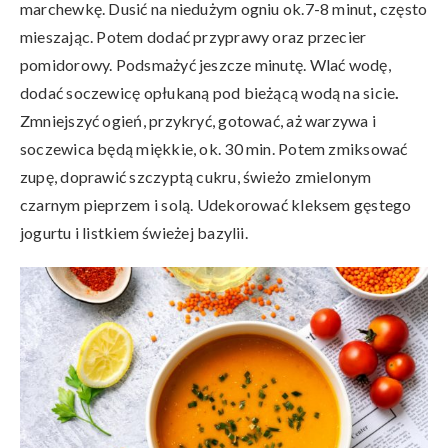
marchewkę. Dusić na niedużym ogniu ok.7-8 minut
,
często
mieszając. Potem dodać przyprawy oraz przecier
pomidorowy. Podsmażyć jeszcze minutę. Wlać wodę,
dodać soczewicę opłukaną pod bieżącą wodą na sicie
.
Zmniejszyć ogień, przykryć, gotować, aż warzywa i
soczewica będą miękkie, ok. 30 min. Potem zmiksować
zupę, doprawić szczyptą cukru, świeżo zmielonym
czarnym pieprzem i solą. Udekorować kleksem gęstego
jogurtu i listkiem świeżej bazylii.