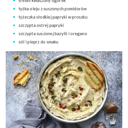
średni kwaszony ogórek
łyżka oleju z suszonych pomidorów
łyżeczka słodkiej papryki w proszku
szczypta ostrej papryki
szczypta suszonej bazylii i oregano
sól i pieprz do smaku