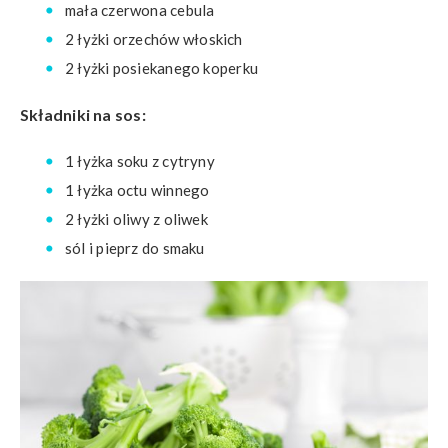
mała czerwona cebula
2 łyżki orzechów włoskich
2 łyżki posiekanego koperku
Składniki na sos:
1 łyżka soku z cytryny
1 łyżka octu winnego
2 łyżki oliwy z oliwek
sól i pieprz do smaku