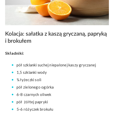
Kolacja:
sałatka z kaszą gryczaną, papryką
i brokułem
Składniki:
pół szklanki suchej niepalonej kaszy gryczanej
1,5 szklanki wody
¼ łyżeczki soli
pół zielonego ogórka
6-8 czarnych oliwek
pół żółtej papryki
5-6 różyczek brokułu