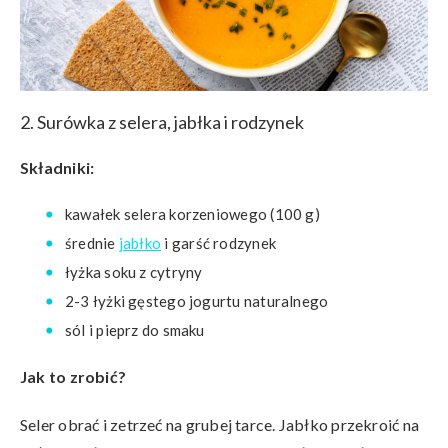
2. Surówka z selera, jabłka i rodzynek
Składniki:
kawałek selera korzeniowego (100 g)
średnie
jabłko
i garść rodzynek
łyżka soku z cytryny
2-3 łyżki gęstego jogurtu naturalnego
sól i pieprz do smaku
Jak to zrobić?
Seler obrać i zetrzeć na grubej tarce. Jabłko przekroić na