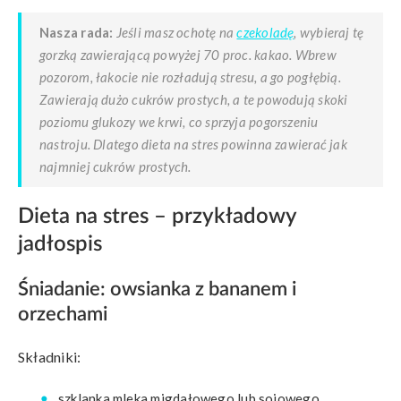
Nasza rada:
Jeśli masz ochotę na
czekoladę
, wybieraj tę
gorzką zawierającą powyżej 70 proc. kakao. Wbrew
pozorom, łakocie nie rozładują stresu, a go pogłębią.
Zawierają dużo cukrów prostych, a te powodują skoki
poziomu glukozy we krwi, co sprzyja pogorszeniu
nastroju. Dlatego dieta na stres powinna zawierać jak
najmniej cukrów prostych.
Dieta na stres – przykładowy
jadłospis
Śniadanie: owsianka z bananem i
orzechami
Składniki:
szklanka mleka migdałowego lub sojowego