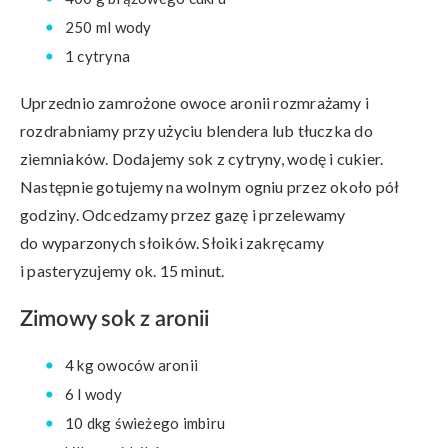
250 ml wody
1 cytryna
Uprzednio zamrożone owoce aronii rozmrażamy i
rozdrabniamy przy użyciu blendera lub tłuczka do
ziemniaków. Dodajemy sok z cytryny, wodę i cukier.
Następnie gotujemy na wolnym ogniu przez około pół
godziny. Odcedzamy przez gazę i przelewamy
do wyparzonych słoików. Słoiki zakręcamy
i pasteryzujemy ok. 15 minut.
Zimowy sok z aronii
4 kg owoców aronii
6 l wody
10 dkg świeżego imbiru