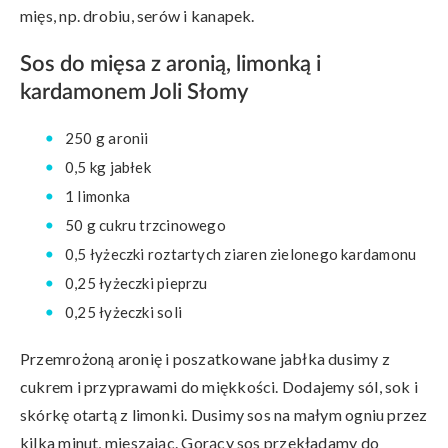
mięs, np. drobiu, serów i kanapek.
Sos do mięsa z aronią, limonką i
kardamonem Joli Słomy
250 g aronii
0,5 kg jabłek
1 limonka
50 g cukru trzcinowego
0,5 łyżeczki roztartych ziaren zielonego kardamonu
0,25 łyżeczki pieprzu
0,25 łyżeczki soli
Przemrożoną aronię i poszatkowane jabłka dusimy z
cukrem i przyprawami do miękkości. Dodajemy sól, sok i
skórkę otartą z limonki. Dusimy sos na małym ogniu przez
kilka minut, mieszając. Gorący sos przekładamy do