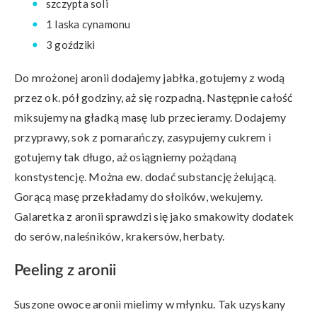
szczypta soli
1 laska cynamonu
3 goździki
Do mrożonej aronii dodajemy jabłka, gotujemy z wodą
przez ok. pół godziny, aż się rozpadną. Następnie całość
miksujemy na gładką masę lub przecieramy. Dodajemy
przyprawy, sok z pomarańczy, zasypujemy cukrem i
gotujemy tak długo, aż osiągniemy pożądaną
konstystencję. Można ew. dodać substancję żelującą.
Gorącą masę przekładamy do słoików, wekujemy.
Galaretka z aronii sprawdzi się jako smakowity dodatek
do serów, naleśników, krakersów, herbaty.
Peeling z aronii
Suszone owoce aronii mielimy w młynku. Tak uzyskany