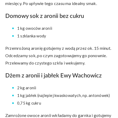
miesięcy. Po upływie tego czasu ma idealny smak.
Domowy sok z aronii bez cukru
1 kg owoców aronii
1 szklanka wody
Przemrożoną aronię gotujemy z wodą przez ok. 15 minut.
Odcedzamy sok, po czym zagotowujemy go ponownie.
Przelewamy do czystego szkła i wekujemy.
Dżem z aronii i jabłek Ewy Wachowicz
2 kg aronii
1 kg jabłek (najlepiej kwaskowatych, np. antonówek)
0,75 kg cukru
Zamrożone owoce aronii wkładamy do garnka i gotujemy