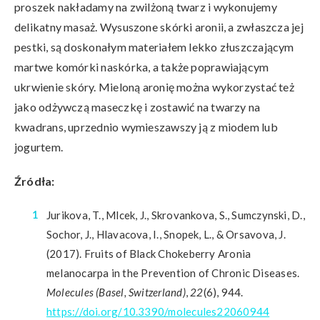
proszek nakładamy na zwilżoną twarz i wykonujemy
delikatny masaż. Wysuszone skórki aronii, a zwłaszcza jej
pestki, są doskonałym materiałem lekko złuszczającym
martwe komórki naskórka, a także poprawiającym
ukrwienie skóry. Mieloną aronię można wykorzystać też
jako odżywczą maseczkę i zostawić na twarzy na
kwadrans, uprzednio wymieszawszy ją z miodem lub
jogurtem.
Źródła:
Jurikova, T., Mlcek, J., Skrovankova, S., Sumczynski, D.,
Sochor, J., Hlavacova, I., Snopek, L., & Orsavova, J.
(2017). Fruits of Black Chokeberry Aronia
melanocarpa in the Prevention of Chronic Diseases.
Molecules (Basel, Switzerland)
,
22
(6), 944.
https://doi.org/10.3390/molecules22060944