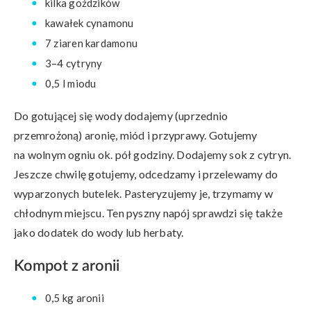
kilka goździków
kawałek cynamonu
7 ziaren kardamonu
3–4 cytryny
0,5 l miodu
Do gotującej się wody dodajemy (uprzednio
przemrożoną) aronię, miód i przyprawy. Gotujemy
na wolnym ogniu ok. pół godziny. Dodajemy sok z cytryn.
Jeszcze chwilę gotujemy, odcedzamy i przelewamy do
wyparzonych butelek. Pasteryzujemy je, trzymamy w
chłodnym miejscu. Ten pyszny napój sprawdzi się także
jako dodatek do wody lub herbaty.
Kompot z aronii
0,5 kg aronii