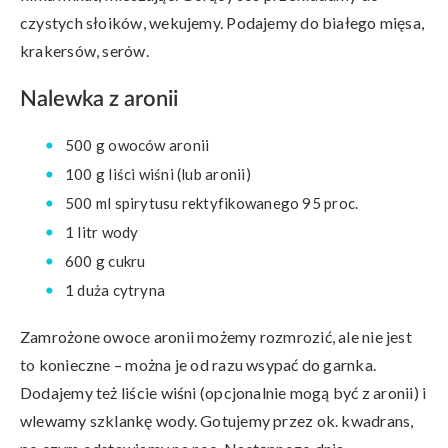
czystych słoików, wekujemy. Podajemy do białego mięsa,
krakersów, serów.
Nalewka z aronii
500 g owoców aronii
100 g liści wiśni (lub aronii)
500 ml spirytusu rektyfikowanego 95 proc.
1 litr wody
600 g cukru
1 duża cytryna
Zamrożone owoce aronii możemy rozmrozić, ale nie jest
to konieczne – można je od razu wsypać do garnka.
Dodajemy też liście wiśni (opcjonalnie mogą być z aronii) i
wlewamy szklankę wody. Gotujemy przez ok. kwadrans,