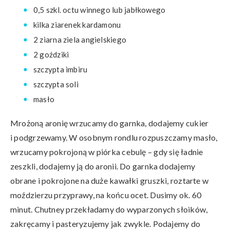
0,5 szkl. octu winnego lub jabłkowego
kilka ziarenek kardamonu
2 ziarna ziela angielskiego
2 goździki
szczypta imbiru
szczypta soli
masło
Mrożoną aronię wrzucamy do garnka, dodajemy cukier
i podgrzewamy. W osobnym rondlu rozpuszczamy masło,
wrzucamy pokrojoną w piórka cebulę – gdy się ładnie
zeszkli, dodajemy ją do aronii. Do garnka dodajemy
obrane i pokrojone na duże kawałki gruszki, roztarte w
moździerzu przyprawy, na końcu ocet. Dusimy ok. 60
minut. Chutney przekładamy do wyparzonych słoików,
zakręcamy i pasteryzujemy jak zwykle. Podajemy do