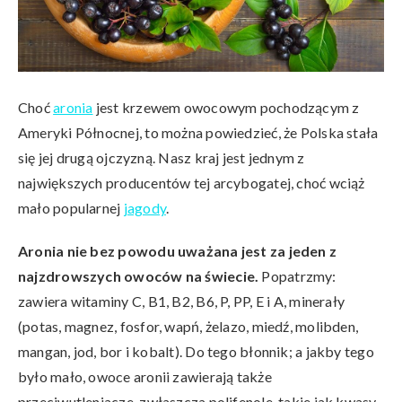
Choć
aronia
jest krzewem owocowym pochodzącym z
Ameryki Północnej, to można powiedzieć, że Polska stała
się jej drugą ojczyzną. Nasz kraj jest jednym z
największych producentów tej arcybogatej, choć wciąż
mało popularnej
jagody
.
Aronia nie bez powodu uważana jest za jeden z
najzdrowszych owoców na świecie.
Popatrzmy:
zawiera witaminy C, B1, B2, B6, P, PP, E i A, minerały
(potas, magnez, fosfor, wapń, żelazo, miedź, molibden,
mangan, jod, bor i kobalt). Do tego błonnik; a jakby tego
było mało, owoce aronii zawierają także
przeciwutleniacze, zwłaszcza polifenole, takie jak kwasy