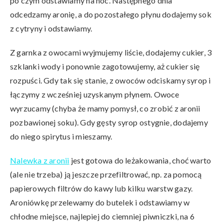
po czym odstawiamy na noc. Następnego dnia
odcedzamy aronię, a do pozostałego płynu dodajemy sok
z cytryny i odstawiamy.
Z garnka z owocami wyjmujemy liście, dodajemy cukier, 3
szklanki wody i ponownie zagotowujemy, aż cukier się
rozpuści. Gdy tak się stanie, z owoców odciskamy syrop i
łączymy z wcześniej uzyskanym płynem. Owoce
wyrzucamy (chyba że mamy pomysł, co zrobić z aronii
pozbawionej soku). Gdy gęsty syrop ostygnie, dodajemy
do niego spirytus i mieszamy.
Nalewka z aronii
jest gotowa do leżakowania, choć warto
(ale nie trzeba) ją jeszcze przefiltrować, np. za pomocą
papierowych filtrów do kawy lub kilku warstw gazy.
Aroniówkę przelewamy do butelek i odstawiamy w
chłodne miejsce, najlepiej do ciemniej piwniczki, na 6