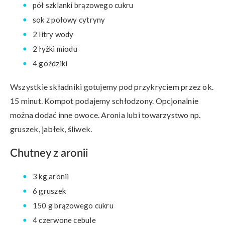
pół szklanki brązowego cukru
sok z połowy cytryny
2 litry wody
2 łyżki miodu
4 goździki
Wszystkie składniki gotujemy pod przykryciem przez ok.
15 minut. Kompot podajemy schłodzony. Opcjonalnie
można dodać inne owoce. Aronia lubi towarzystwo np.
gruszek, jabłek, śliwek.
Chutney z aronii
3 kg aronii
6 gruszek
150 g brązowego cukru
4 czerwone cebule