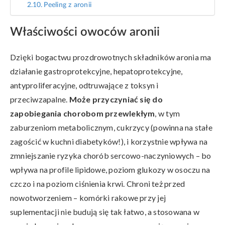
Peeling z aronii
Właściwości owoców aronii
Dzięki bogactwu prozdrowotnych składników aronia ma
działanie gastroprotekcyjne, hepatoprotekcyjne,
antyproliferacyjne, odtruwające z toksyn i
przeciwzapalne.
Może przyczyniać się do
zapobiegania chorobom przewlekłym
, w tym
zaburzeniom metabolicznym, cukrzycy (powinna na stałe
zagościć w kuchni diabetyków!), i korzystnie wpływa na
zmniejszanie ryzyka chorób sercowo-naczyniowych – bo
wpływa na profile lipidowe, poziom glukozy w osoczu na
czczo i na poziom ciśnienia krwi. Chroni też przed
nowotworzeniem – komórki rakowe przy jej
suplementacji nie budują się tak łatwo, a stosowana w