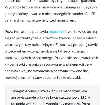
czasie leczenia raka wspomaga regenerację organizmu.
Wyostrza też wzrok i ma sukcesy w zmniejszaniu ryzyka
jaskry i zaćmy – warto o niej szczególnie pamiętać, jeśli
całymi dniami pracujemy przed monitorem.
Poza tym aronia poprawia
odporność
, warto więc po nią
sięgać profilaktycznie, a także w trakcie leczenia infekcji
wirusowych czy bakteryjnych. Za sprawą potężnej dawki
przeciwutleniaczy sprawdza się także w kuracjach
poprawiających pracę mózgu. Przyda się też zewnętrznie
– kosmetyki z aronią są stosowane w pielęgnacji cery
naczynkowej, bo wzmacniają naczynia krwionośne,
redukują rumień, stany zapalne, także obrzęki.
Uwaga! Aronia, poza składnikami cennymi dla
zdrowia, zawiera także kwas szczawiowy, który
utrudnia wchłanianie wapnia czy magnezu. Poza