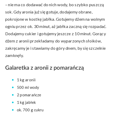
– nie ma co dodawać do nich wody, bo szybko puszczą
sok. Gdy aronia już się gotuje, dodajemy obrane,
pokrojone w kostkę jabłka. Gotujemy dżem na wolnym
ogniu przez ok. 30 minut, aż jabłka zaczną się rozpadać.
Dodajemy cukier i gotujemy jeszcze z 10 minut. Gorący
dżem z aronii przekładamy do wyparzonych słoików,
zakręcamy je i stawiamy do góry dnem, by się szczelnie
zamknęły.
Galaretka z aronii z pomarańczą
1 kg aronii
500 ml wody
2 pomarańcze
1 kg jabłek
ok. 700 g cukru