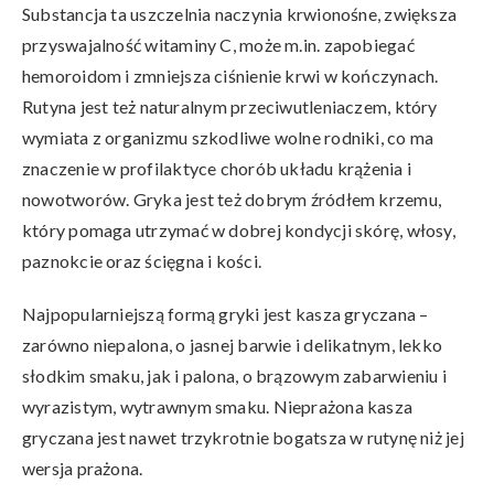
Substancja ta uszczelnia naczynia krwionośne, zwiększa
przyswajalność witaminy C, może m.in. zapobiegać
hemoroidom i zmniejsza ciśnienie krwi w kończynach.
Rutyna jest też naturalnym przeciwutleniaczem, który
wymiata z organizmu szkodliwe wolne rodniki, co ma
znaczenie w profilaktyce chorób układu krążenia i
nowotworów. Gryka jest też dobrym źródłem krzemu,
który pomaga utrzymać w dobrej kondycji skórę, włosy,
paznokcie oraz ścięgna i kości.
Najpopularniejszą formą gryki jest kasza gryczana –
zarówno niepalona, o jasnej barwie i delikatnym, lekko
słodkim smaku, jak i palona, o brązowym zabarwieniu i
wyrazistym, wytrawnym smaku. Nieprażona kasza
gryczana jest nawet trzykrotnie bogatsza w rutynę niż jej
wersja prażona.