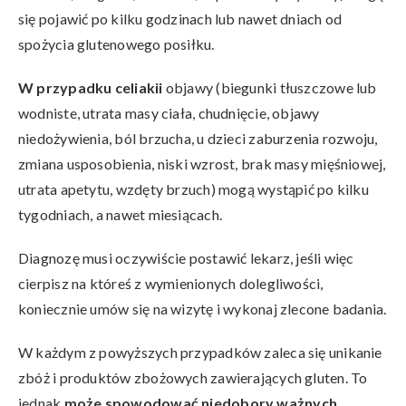
się pojawić po kilku godzinach lub nawet dniach od
spożycia glutenowego posiłku.
W przypadku celiakii
objawy (biegunki tłuszczowe lub
wodniste, utrata masy ciała, chudnięcie, objawy
niedożywienia, ból brzucha, u dzieci zaburzenia rozwoju,
zmiana usposobienia, niski wzrost, brak masy mięśniowej,
utrata apetytu, wzdęty brzuch) mogą wystąpić po kilku
tygodniach, a nawet miesiącach.
Diagnozę musi oczywiście postawić lekarz, jeśli więc
cierpisz na któreś z wymienionych dolegliwości,
koniecznie umów się na wizytę i wykonaj zlecone badania.
W każdym z powyższych przypadków zaleca się unikanie
zbóż i produktów zbożowych zawierających gluten. To
jednak
może spowodować niedobory ważnych