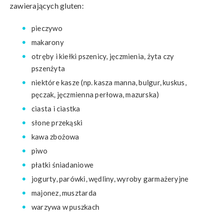
zawierających gluten:
pieczywo
makarony
otręby i kiełki pszenicy, jęczmienia, żyta czy
pszenżyta
niektóre kasze (np. kasza manna, bulgur, kuskus,
pęczak, jęczmienna perłowa, mazurska)
ciasta i ciastka
słone przekąski
kawa zbożowa
piwo
płatki śniadaniowe
jogurty, parówki, wędliny, wyroby garmażeryjne
majonez, musztarda
warzywa w puszkach