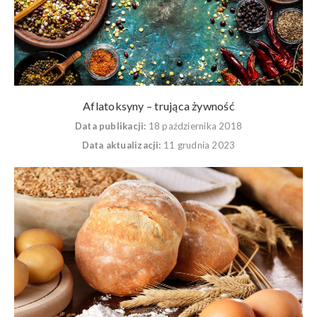
Aflatoksyny – trująca żywność
Data publikacji:
18 października 2018
Data aktualizacji:
11 grudnia 2023