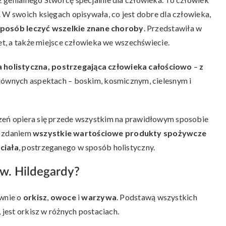
 W swoich księgach opisywała, co jest dobre dla człowieka,
 sposób leczyć wszelkie znane choroby
. Przedstawiła w
net, a także miejsce człowieka we wszechświecie.
 holistyczna, postrzegająca człowieka całościowo
–
z
łównych aspektach – boskim, kosmicznym, cielesnym i
zeń opiera się przede wszystkim na prawidłowym sposobie
ej zdaniem
wszystkie wartościowe produkty spożywcze
ciała
, postrzeganego w sposób holistyczny.
św. Hildegardy?
ównie o
orkisz
,
owoce
i
warzywa
. Podstawą wszystkich
 jest orkisz w różnych postaciach.