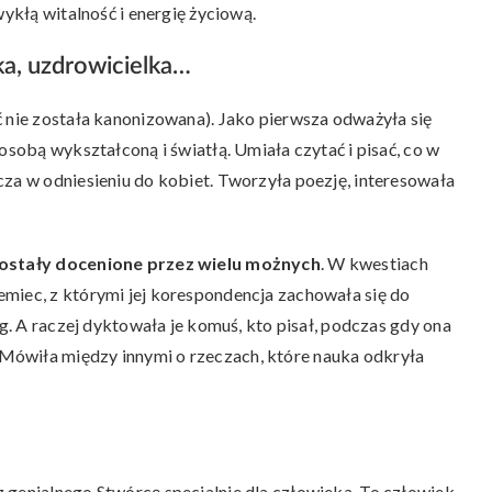
wykłą witalność i energię życiową.
ka, uzdrowicielka…
ć nie została kanonizowana). Jako pierwsza odważyła się
osobą wykształconą i światłą. Umiała czytać i pisać, co w
cza w odniesieniu do kobiet. Tworzyła poezję, interesowała
zostały docenione przez wielu możnych
. W kwestiach
miec, z którymi jej korespondencja zachowała się do
ąg. A raczej dyktowała je komuś, kto pisał, podczas gdy ona
Mówiła między innymi o rzeczach, które nauka odkryła
 genialnego Stwórcę specjalnie dla człowieka. To człowiek