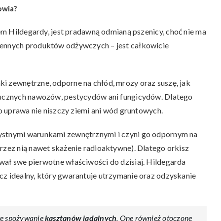
owia?
em Hildegardy, jest pradawną odmianą pszenicy, choć nie ma
cennych produktów odżywczych – jest całkowicie
i zewnętrzne, odporne na chłód, mrozy oraz suszę, jak
ztucznych nawozów, pestycydów ani fungicydów. Dlatego
go uprawa nie niszczy ziemi ani wód gruntowych.
zystnymi warunkami zewnętrznymi i czyni go odpornym na
przez nią nawet skażenie radioaktywne). Dlatego orkisz
wał swe pierwotne właściwości do dzisiaj. Hildegarda
cz idealny, który gwarantuje utrzymanie oraz odzyskanie
ste spożywanie
kasztanów jadalnych
. One również otoczone