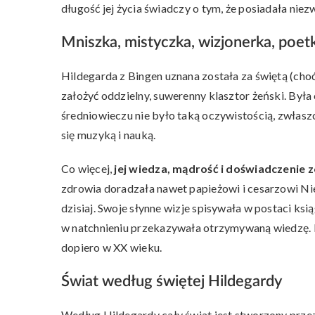
długość jej życia świadczy o tym, że posiadała niez
Mniszka, mistyczka, wizjonerka, poet
Hildegarda z Bingen uznana została za świętą (cho
założyć oddzielny, suwerenny klasztor żeński. Była 
średniowieczu nie było taką oczywistością, zwłasz
się muzyką i nauką.
Co więcej,
jej wiedza, mądrość i doświadczenie 
zdrowia doradzała nawet papieżowi i cesarzowi Nie
dzisiaj. Swoje słynne wizje spisywała w postaci ksi
w natchnieniu przekazywała otrzymywaną wiedzę. 
dopiero w XX wieku.
Świat według świętej Hildegardy
Według Hildegardy cały świat jest stworzony przez