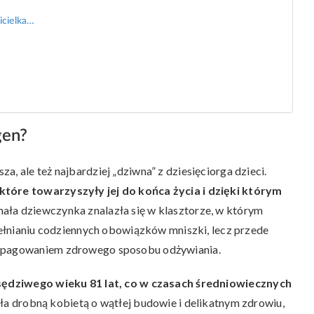
icielka…
gen?
, ale też najbardziej „dziwna” z dziesięciorga dzieci.
 które towarzyszyły jej do końca życia i dzięki którym
 mała dziewczynka znalazła się w klasztorze, w którym
ypełnianiu codziennych obowiązków mniszki, lecz przede
ropagowaniem zdrowego sposobu odżywiania.
sędziwego wieku 81 lat, co w czasach średniowiecznych
a drobną kobietą o wątłej budowie i delikatnym zdrowiu,