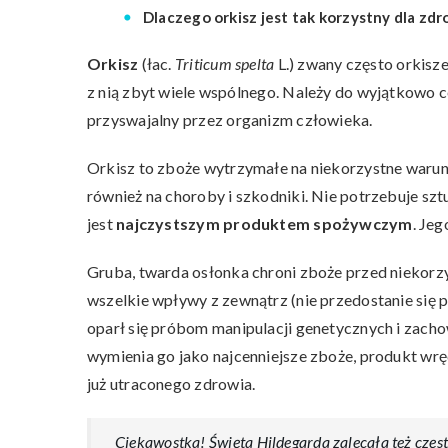
Dlaczego orkisz jest tak korzystny dla zdr
Orkisz
(łac.
Triticum spelta
L.) zwany często orkisz
z nią zbyt wiele wspólnego. Należy do wyjątkowo 
przyswajalny przez organizm człowieka.
Orkisz to zboże wytrzymałe na niekorzystne warunk
również na choroby i szkodniki. Nie potrzebuje s
jest
najczystszym produktem spożywczym
. Je
Gruba, twarda osłonka chroni zboże przed niekor
wszelkie wpływy z zewnątrz (nie przedostanie się 
oparł się próbom manipulacji genetycznych i zacho
wymienia go jako najcenniejsze zboże, produkt wrę
już utraconego zdrowia.
Ciekawostka! Święta Hildegarda zalecała też czę