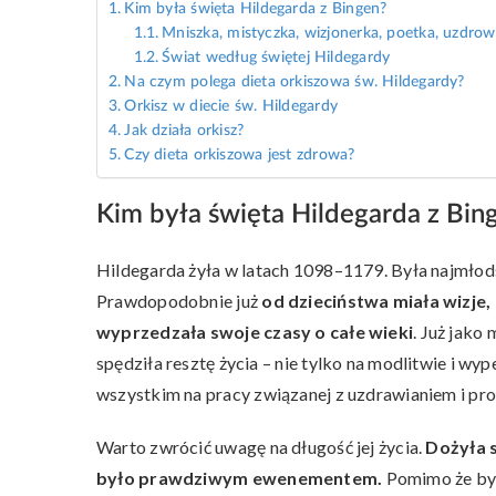
Kim była święta Hildegarda z Bingen?
Mniszka, mistyczka, wizjonerka, poetka, uzdrow
Świat według świętej Hildegardy
Na czym polega dieta orkiszowa św. Hildegardy?
Orkisz w diecie św. Hildegardy
Jak działa orkisz?
Czy dieta orkiszowa jest zdrowa?
Kim była święta Hildegarda z Bin
Hildegarda żyła w latach 1098–1179. Była najmłodsza
Prawdopodobnie już
od dzieciństwa miała wizje,
wyprzedzała swoje czasy o całe wieki
. Już jako
spędziła resztę życia – nie tylko na modlitwie i w
wszystkim na pracy związanej z uzdrawianiem i p
Warto zwrócić uwagę na długość jej życia.
Dożyła 
było prawdziwym ewenementem.
Pomimo że był