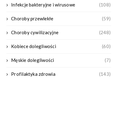
Infekcje bakteryjne i wirusowe
(108)
Choroby przewlekłe
(59)
Choroby cywilizacyjne
(248)
Kobiece dolegliwości
(60)
Męskie dolegliwości
(7)
Profilaktyka zdrowia
(143)