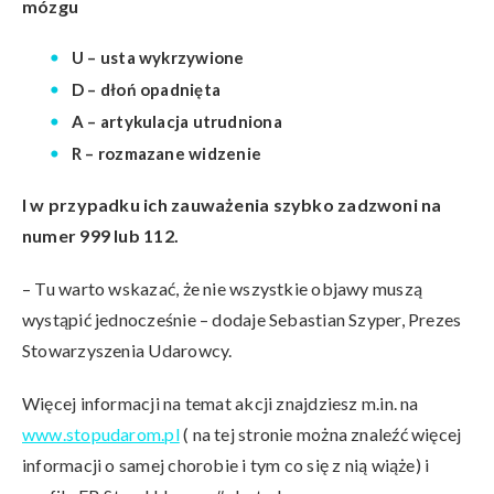
mózgu
U – usta wykrzywione
D – dłoń opadnięta
A – artykulacja utrudniona
R – rozmazane widzenie
I w przypadku ich zauważenia szybko zadzwoni na
numer 999 lub 112.
– Tu warto wskazać, że nie wszystkie objawy muszą
wystąpić jednocześnie – dodaje Sebastian Szyper, Prezes
Stowarzyszenia Udarowcy.
Więcej informacji na temat akcji znajdziesz m.in. na
www.stopudarom.pl
( na tej stronie można znaleźć więcej
informacji o samej chorobie i tym co się z nią wiąże) i