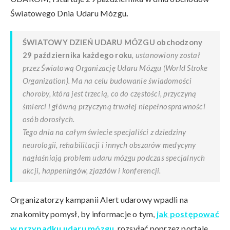
Światowego Dnia Udaru Mózgu
.
ŚWIATOWY DZIEŃ UDARU MÓZGU obchodzony
29 października każdego roku
, ustanowiony został
przez Światową Organizację Udaru Mózgu (World Stroke
Organization). Ma na celu budowanie świadomości
choroby, która jest trzecią, co do częstości, przyczyną
śmierci i główną przyczyną trwałej niepełnosprawności
osób dorosłych.
Tego dnia na całym świecie specjaliści z dziedziny
neurologii, rehabilitacji i innych obszarów medycyny
nagłaśniają problem udaru mózgu podczas specjalnych
akcji, happeningów, zjazdów i konferencji.
Organizatorzy kampanii Alert udarowy wpadli na
znakomity pomysł, by informacje o tym,
jak postępować
w przypadku udaru mózgu
, rozsyłać poprzez portale