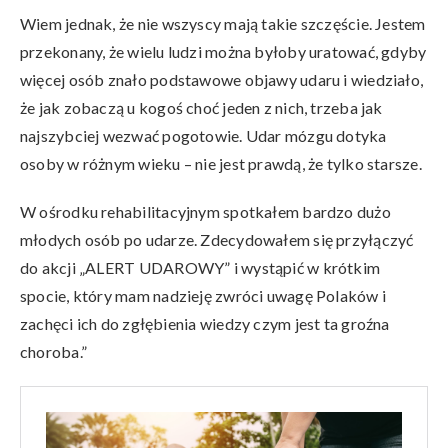
Wiem jednak, że nie wszyscy mają takie szczęście. Jestem
przekonany, że wielu ludzi można byłoby uratować, gdyby
więcej osób znało podstawowe objawy udaru i wiedziało,
że jak zobaczą u kogoś choć jeden z nich, trzeba jak
najszybciej wezwać pogotowie. Udar mózgu dotyka
osoby w różnym wieku – nie jest prawdą, że tylko starsze.
W ośrodku rehabilitacyjnym spotkałem bardzo dużo
młodych osób po udarze. Zdecydowałem się przyłączyć
do akcji „ALERT UDAROWY” i wystąpić w krótkim
spocie, który mam nadzieję zwróci uwagę Polaków i
zachęci ich do zgłębienia wiedzy czym jest ta groźna
choroba.”