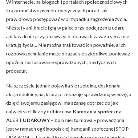
W internecie, na blogach i portalach społecznościowych
krąży mnóstwo pseudo-medycznych porad, jak
prawidłowo postępować w przypadku zagrożenia życia.
Niestety ani kłucie igłą w palec przy podejrzeniu udaru,
ani kaszlenie przy pierwszych objawach zawału serca nie
uratują życia… Nie można traktować ich poważnie, a ich
rozpowszechnianie może okazać się szkodliwe, ponieważ
opóźnia zastosowanie sprawdzonych, medycznych
procedur.
Na szczęście jednak pojawiła się rzetelna, doskonała
akcja edukacyjna, która przekazuje sprawdzoną wiedzę, a
dzięki swojemu zasięgowi ma szansę dotrzeć do jak
największej liczby odbiorców.
Kampania społeczna
ALERT UDAROWY
– bo o niej tu mowa – prowadzona
jest w ramach ogólnopolskiej kampanii społecznej STOP
UDAROM, i startuje 29 października w dniu obchodów