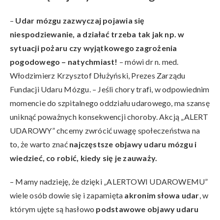
–
Udar mózgu zazwyczaj pojawia się
niespodziewanie, a działać trzeba tak jak np. w
sytuacji pożaru czy wyjątkowego zagrożenia
pogodowego – natychmiast!
– mówi dr n. med.
Włodzimierz Krzysztof Dłużyński, Prezes Zarządu
Fundacji Udaru Mózgu. – Jeśli chory trafi, w odpowiednim
momencie do szpitalnego oddziału udarowego, ma szansę
uniknąć poważnych konsekwencji choroby. Akcją „ALERT
UDAROWY” chcemy zwrócić uwagę społeczeństwa na
to, że warto znać
najczęstsze objawy udaru mózgu i
wiedzieć, co robić, kiedy się je zauważy.
– Mamy nadzieję, że dzięki „ALERTOWI UDAROWEMU”
wiele osób dowie się i zapamięta
akronim słowa udar
, w
którym ujęte są hasłowo
podstawowe objawy udaru