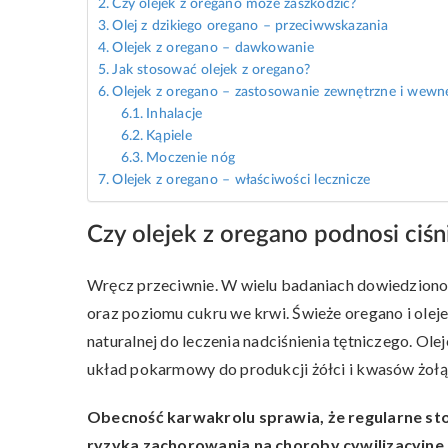
Czy olejek z oregano może zaszkodzić?
Olej z dzikiego oregano – przeciwwskazania
Olejek z oregano – dawkowanie
Jak stosować olejek z oregano?
Olejek z oregano – zastosowanie zewnętrzne i wewn
Inhalacje
Kąpiele
Moczenie nóg
Olejek z oregano – właściwości lecznicze
Czy olejek z oregano podnosi ciśn
Wręcz przeciwnie. W wielu badaniach dowiedziono,
oraz poziomu cukru we krwi. Świeże oregano i ole
naturalnej do leczenia nadciśnienia tętniczego. Ol
układ pokarmowy do produkcji żółci i kwasów żoł
Obecność karwakrolu sprawia, że regularne st
ryzyka zachorowania na choroby cywilizacyjne. T