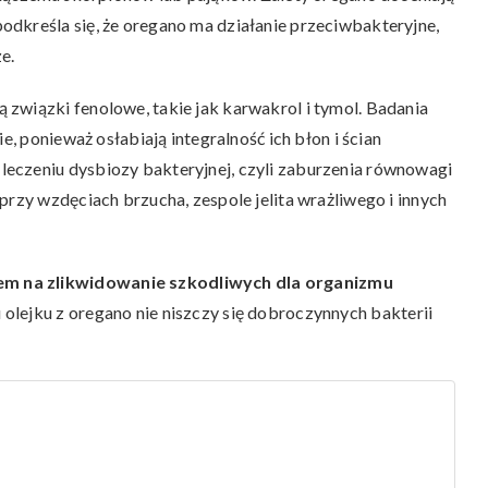
dkreśla się, że oregano ma działanie przeciwbakteryjne,
e.
związki fenolowe, takie jak karwakrol i tymol. Badania
e, ponieważ osłabiają integralność ich błon i ścian
eczeniu dysbiozy bakteryjnej, czyli zaburzenia równowagi
przy wzdęciach brzucha, zespole jelita wrażliwego i innych
m na zlikwidowanie szkodliwych dla organizmu
lejku z oregano nie niszczy się dobroczynnych bakterii