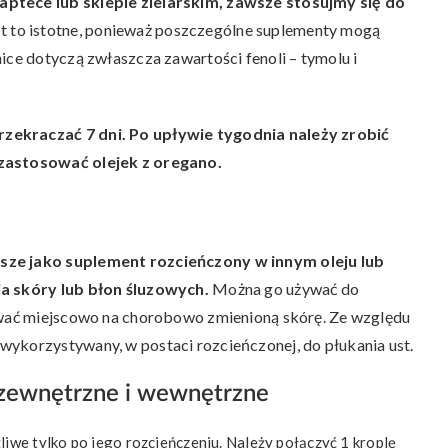
aptece lub sklepie zielarskim, zawsze stosujmy się do
st to istotne, ponieważ poszczególne suplementy mogą
ice dotyczą zwłaszcza zawartości fenoli – tymolu i
zekraczać 7 dni. Po upływie tygodnia należy zrobić
 zastosować olejek z oregano.
sze jako suplement rozcieńczony w innym oleju lub
ia skóry lub błon śluzowych.
Można go używać do
sować miejscowo na chorobowo zmienioną skórę. Ze względu
wykorzystywany, w postaci rozcieńczonej, do płukania ust.
 zewnętrzne i wewnętrzne
liwe tylko po jego rozcieńczeniu. Należy połączyć 1 kroplę