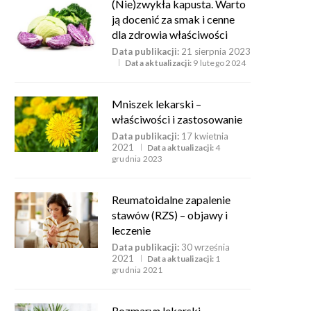
(Nie)zwykła kapusta. Warto
ją docenić za smak i cenne
dla zdrowia właściwości
Data publikacji:
21 sierpnia 2023
Data aktualizacji:
9 lutego 2024
Mniszek lekarski –
właściwości i zastosowanie
Data publikacji:
17 kwietnia
2021
Data aktualizacji:
4
grudnia 2023
Reumatoidalne zapalenie
stawów (RZS) – objawy i
leczenie
Data publikacji:
30 września
2021
Data aktualizacji:
1
grudnia 2021
Rozmaryn lekarski –