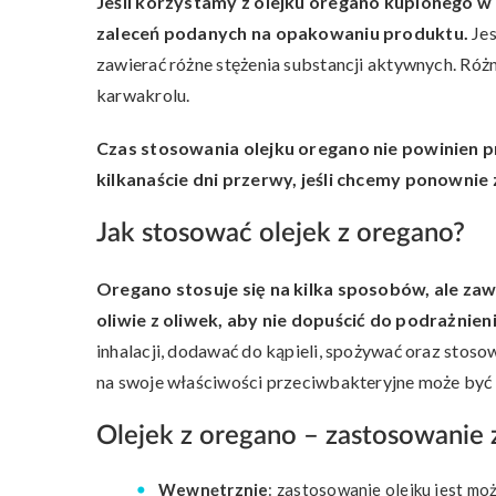
Jeśli korzystamy z olejku oregano kupionego w 
zaleceń podanych na opakowaniu produktu.
Je
zawierać różne stężenia substancji aktywnych. Różn
karwakrolu.
Czas stosowania olejku oregano nie powinien pr
kilkanaście dni przerwy, jeśli chcemy ponownie
Jak stosować olejek z oregano?
Oregano stosuje się na kilka sposobów, ale zaw
oliwie z oliwek, aby nie dopuścić do podrażnien
inhalacji, dodawać do kąpieli, spożywać oraz sto
na swoje właściwości przeciwbakteryjne może być 
Olejek z oregano – zastosowanie
Wewnętrznie
: zastosowanie olejku jest moż