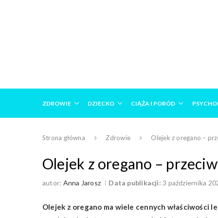
ZDROWIE
DZIECKO
CIĄŻA I PORÓD
PSYCHO
Strona główna
Zdrowie
Olejek z oregano – pr
Olejek z oregano – przeci
autor:
Anna Jarosz
Data publikacji:
3 października 20
Olejek z oregano ma wiele cennych właściwości lec