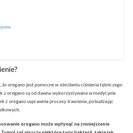
ętrzne
ienie?
 że oregano jest pomocne w obniżeniu ciśnienia tętniczego
jek z oregano są od dawna wykorzystywane w medycynie
ejek z oregano usprawnia procesy trawienia, pobudzając
ądkowych.
osowanie oregano może wpłynąć na zmniejszenie
ymol zaś niszczy niektóre typy bakterii, takie jak