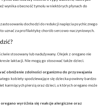
też wynika obecność tymolu w niektórych płynach do
o zastosowaniu dochodzi do redukcji napięcia psychicznego
a to uznać za profilaktykę chorób sercowo-naczyniowych.
dzić?
aściwie stosowany lub nadużywany. Olejek z oregano nie
resie laktacji. Nie mogą go stosować także dzieci.
ać obniżenie zdolności organizmu do przyswajania
Dlatego kobiety spodziewające się dziecka powinny bardzo
et karmiących piersią oraz dzieci, u których oregano może
oregano wyróżnia się reakcje alergiczne oraz