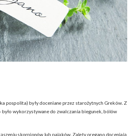
ka pospolita) były doceniane przez starożytnych Greków. Z
 było wykorzystywane do zwalczania biegunek, bólów
ukąszeniu skorpionów lub pająków. Zalety oregano doceniają