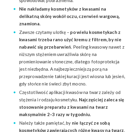
spowodować podrażnienia.
Nie nakładamy kosmetyków z kwasami na
delikatną skórę wokół oczu, czerwień wargową,
znamiona.
Zawsze czytamy ulotkę –
po wielu kosmetykach z
kwasami trzeba rano użyć kremu z filtrem, by nie
nabawić się przebarwień
. Peeling kwasowy nawet z
niższym stężeniem uwrażliwia skórę na
promieniowanie słoneczne, dlatego fotoprotekcja
jest niezbędna. A najbezpieczniejszą porą na
przeprowadzenie takiej kuracji jest wiosna lub jesień,
gdy słońce nie świeci zbyt mocno.
Częstotliwość aplikacji kwasów na twarz zależy od
stężenia i rodzaju kosmetyku.
Najczęściej zaleca się
stosowanie preparatu z kwasami na twarz
maksymalnie 2–3 razy w tygodniu.
Należy także pamiętać, by
nie łączyć ze sobą
kosmetyków zawierających różne kwasy na twarz
.