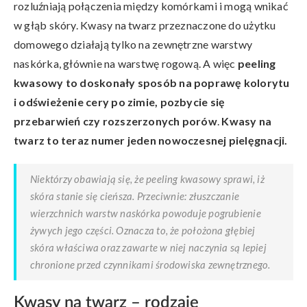
rozluźniają połączenia między komórkami i mogą wnikać
w głąb skóry. Kwasy na twarz przeznaczone do użytku
domowego działają tylko na zewnętrzne warstwy
naskórka, głównie na warstwę rogową. A więc
peeling
kwasowy to doskonały sposób na poprawę kolorytu
i odświeżenie cery po zimie, pozbycie się
przebarwień czy rozszerzonych porów
.
Kwasy na
twarz to teraz numer jeden nowoczesnej pielęgnacji.
Niektórzy obawiają się, że peeling kwasowy sprawi, iż
skóra stanie się cieńsza. Przeciwnie: złuszczanie
wierzchnich warstw naskórka powoduje pogrubienie
żywych jego części. Oznacza to, że położona głębiej
skóra właściwa oraz zawarte w niej naczynia są lepiej
chronione przed czynnikami środowiska zewnętrznego.
Kwasy na twarz – rodzaje