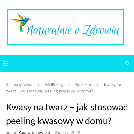
Strona główna
Wellbeing
Bądź eko
Kwasy na
twarz – jak stosować peeling kwasowy w domu?
Kwasy na twarz – jak stosować
peeling kwasowy w domu?
autor:
Agata Jeżewska
2 marca 2022