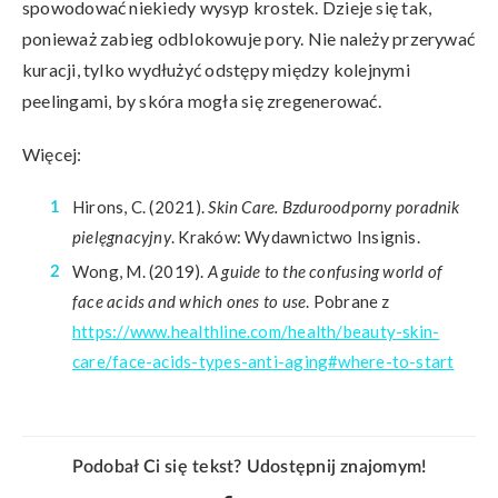
spowodować niekiedy wysyp krostek. Dzieje się tak,
ponieważ zabieg odblokowuje pory. Nie należy przerywać
kuracji, tylko wydłużyć odstępy między kolejnymi
peelingami, by skóra mogła się zregenerować.
Więcej:
Hirons, C. (2021).
Skin Care.
Bzduroodporny poradnik
pielęgnacyjny
. Kraków: Wydawnictwo Insignis.
Wong, M. (2019).
A guide to the confusing world of
face acids and which ones to use
. Pobrane z
https://www.healthline.com/health/beauty-skin-
care/face-acids-types-anti-aging#where-to-start
Podobał Ci się tekst? Udostępnij znajomym!