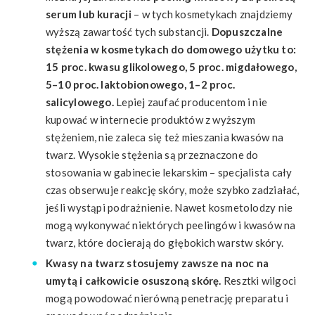
serum lub kuracji
– w tych kosmetykach znajdziemy
wyższą zawartość tych substancji.
Dopuszczalne
stężenia w kosmetykach do domowego użytku to:
15 proc. kwasu glikolowego, 5 proc. migdałowego,
5–10 proc. laktobionowego, 1–2 proc.
salicylowego.
Lepiej zaufać producentom i nie
kupować w internecie produktów z wyższym
stężeniem, nie zaleca się też mieszania kwasów na
twarz. Wysokie stężenia są przeznaczone do
stosowania w gabinecie lekarskim – specjalista cały
czas obserwuje reakcję skóry, może szybko zadziałać,
jeśli wystąpi podrażnienie. Nawet kosmetolodzy nie
mogą wykonywać niektórych peelingów i kwasów na
twarz, które docierają do głębokich warstw skóry.
Kwasy na twarz stosujemy zawsze na noc na
umytą i całkowicie osuszoną skórę.
Resztki wilgoci
mogą powodować nierówną penetrację preparatu i