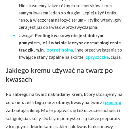
Nie stosujemy także różnych kosmetyków z tym
samym kwasem jeden po drugim. Lepiej użyć toniku
rano, a wieczorem nałożyć serum – i tylko wtedy, gdy
cera jest już do kwasów przyzwyczajona.
Uwaga!
Peeling kwasowy nie jest dobrym
pomysłem, jeśli właśnie leczysz dermatologicznie
trądzik, m.in.
izotretinoiną
. Inne przeciwskazania to
trwające stany zapalne na skórze,
opryszczka
, ciąża.
Jakiego kremu używać na twarz po
kwasach
Po zabiegu na twarz nakładamy krem, który stosujemy na
co dzień. Jeśli tego nie zrobimy, kwasy na twarz i
peeling
zadziałają silniej. Może pojawić się też uczucie suchości i
ściągnięcia skóry. Dobrym pomysłem są także preparaty
z kojącymi składnikami, takimi jak kwas hialuronowy,