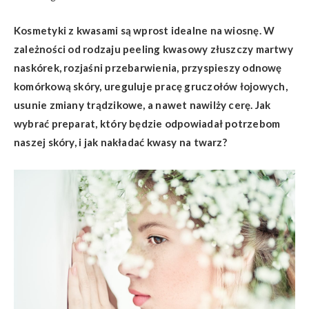
Kosmetyki z kwasami są wprost idealne na wiosnę. W
zależności od rodzaju peeling kwasowy
z
łuszczy martwy
nask
ó
rek, rozjaśni przebarwienia, przyspieszy odnowę
kom
ó
rkową sk
ó
ry, ureguluje pracę gruczołów łojowych,
usunie zmiany trądzikowe, a nawet nawilż
y cer
ę. Jak
wybrać preparat, kt
ó
ry będzie odpowiadał potrzebom
naszej sk
ó
ry, i jak nakł
ada
ć kwasy na twarz?