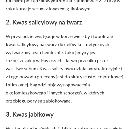
bliznami potrądzikowymi można zafundować 2–3 razy w
roku kurację serum z kwasem glikolowym.
2. Kwas salicylowy na twarz
W przyrodzie występuje w korze wierzby i topoli, ale
kwas salicylowy na twarz do celów kosmetycznych
wytwarzany jest chemicznie. Jako jedyny jest
rozpuszczalny w tłuszczach i łatwo przenika przez
warstwę sebum. Kwas salicylowy działa antybakteryjnie i
z tego powodu polecany jest do skóry tłustej, łojotokowej
i mieszanej. Łagodzi objawy rogowacenia
okołomieszkowego i innych schorzeń, w których
przebiegu pory są zablokowane.
3. Kwas jabłkowy
Występuje w borówkach, jabłkach, rabarbarze, żurawinie.