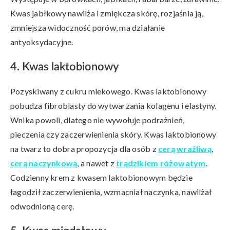
Kwas jabłkowy nawilża i zmiękcza skórę, rozjaśnia ją,
zmniejsza widoczność porów, ma działanie
antyoksydacyjne.
4. Kwas laktobionowy
Pozyskiwany z cukru mlekowego. Kwas laktobionowy
pobudza fibroblasty do wytwarzania kolagenu i elastyny.
Wnika powoli, dlatego nie wywołuje podrażnień,
pieczenia czy zaczerwienienia skóry. Kwas laktobionowy
na twarz to dobra propozycja dla osób z
cerą wrażliwą
,
cerą naczynkową
, a nawet z
trądzikiem różowatym
.
Codzienny krem z kwasem laktobionowym będzie
łagodził zaczerwienienia, wzmacniał naczynka, nawilżał
odwodnioną cerę.