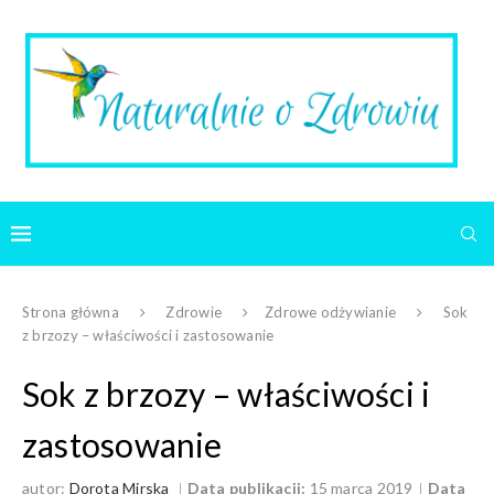
Strona główna
Zdrowie
Zdrowe odżywianie
Sok
z brzozy – właściwości i zastosowanie
Sok z brzozy – właściwości i
zastosowanie
autor:
Dorota Mirska
Data publikacji:
15 marca 2019
Data