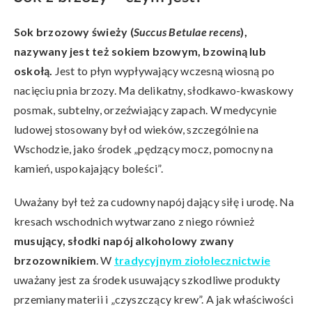
Sok brzozowy świeży (
Succus Betulae recens
),
nazywany jest też sokiem bzowym, bzowiną lub
oskołą.
Jest to płyn wypływający wczesną wiosną po
nacięciu pnia brzozy. Ma delikatny, słodkawo-kwaskowy
posmak, subtelny, orzeźwiający zapach. W medycynie
ludowej stosowany był od wieków, szczególnie na
Wschodzie, jako środek „pędzący mocz, pomocny na
kamień, uspokajający boleści”.
Uważany był też za cudowny napój dający siłę i urodę. Na
kresach wschodnich wytwarzano z niego również
musujący, słodki napój alkoholowy zwany
brzozownikiem
. W
tradycyjnym ziołolecznictwie
uważany jest za środek usuwający szkodliwe produkty
przemiany materii i „czyszczący krew”. A jak właściwości