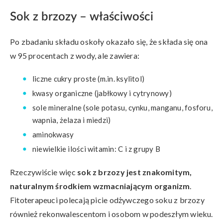
Sok z brzozy – właściwości
Po zbadaniu składu oskoły okazało się, że składa się ona
w 95 procentach z wody, ale zawiera:
liczne cukry proste (m.in. ksylitol)
kwasy organiczne (jabłkowy i cytrynowy)
sole mineralne (sole potasu, cynku, manganu, fosforu,
wapnia, żelaza i miedzi)
aminokwasy
niewielkie ilości witamin: C i z grupy B
Rzeczywiście więc
sok z brzozy jest znakomitym,
naturalnym środkiem wzmacniającym organizm
.
Fitoterapeuci polecają picie odżywczego soku z brzozy
również rekonwalescentom i osobom w podeszłym wieku.