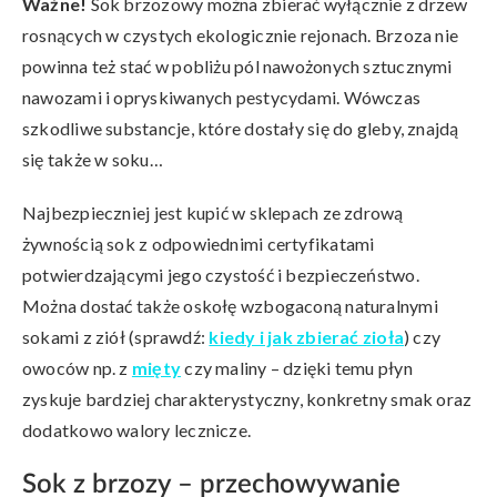
Ważne!
Sok brzozowy można zbierać wyłącznie z drzew
rosnących w czystych ekologicznie rejonach. Brzoza nie
powinna też stać w pobliżu pól nawożonych sztucznymi
nawozami i opryskiwanych pestycydami. Wówczas
szkodliwe substancje, które dostały się do gleby, znajdą
się także w soku…
Najbezpieczniej jest kupić w sklepach ze zdrową
żywnością sok z odpowiednimi certyfikatami
potwierdzającymi jego czystość i bezpieczeństwo.
Można dostać także oskołę wzbogaconą naturalnymi
sokami z ziół (sprawdź:
kiedy i jak zbierać zioła
) czy
owoców np. z
mięty
czy maliny – dzięki temu płyn
zyskuje bardziej charakterystyczny, konkretny smak oraz
dodatkowo walory lecznicze.
Sok z brzozy – przechowywanie