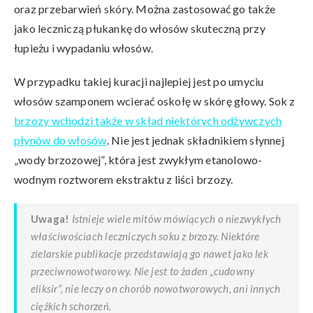
oraz przebarwień skóry. Można zastosować go także
jako leczniczą płukankę do włosów skuteczną przy
łupieżu i wypadaniu włosów.
W przypadku takiej kuracji najlepiej jest po umyciu
włosów szamponem wcierać oskołę w skórę głowy. Sok z
brzozy wchodzi także w skład niektórych odżywczych
płynów do włosów
. Nie jest jednak składnikiem słynnej
„wody brzozowej”, która jest zwykłym etanolowo-
wodnym roztworem ekstraktu z liści brzozy.
Uwaga!
Istnieje wiele mitów mówiących o niezwykłych
właściwościach leczniczych soku z brzozy. Niektóre
zielarskie publikacje przedstawiają go nawet jako lek
przeciwnowotworowy. Nie jest to żaden „cudowny
eliksir”, nie leczy on chorób nowotworowych, ani innych
ciężkich schorzeń.