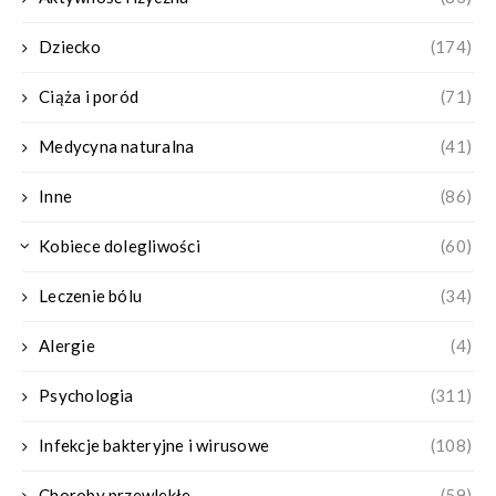
Dziecko
(174)
Ciąża i poród
(71)
Medycyna naturalna
(41)
Inne
(86)
Kobiece dolegliwości
(60)
Leczenie bólu
(34)
Alergie
(4)
Psychologia
(311)
Infekcje bakteryjne i wirusowe
(108)
Choroby przewlekłe
(59)