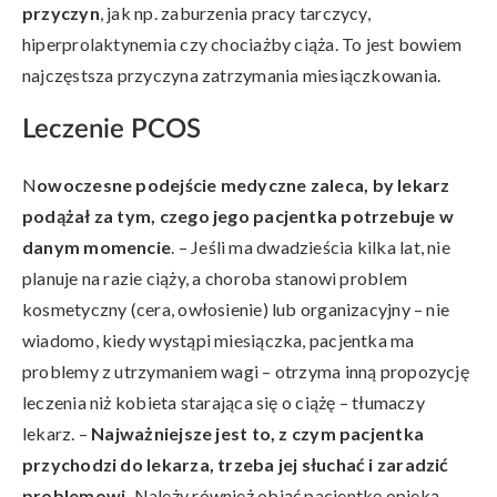
przyczyn
, jak np. zaburzenia pracy tarczycy,
hiperprolaktynemia czy chociażby ciąża. To jest bowiem
najczęstsza przyczyna zatrzymania miesiączkowania.
Leczenie PCOS
N
owoczesne podejście medyczne zaleca, by lekarz
podążał za tym, czego jego pacjentka potrzebuje w
danym momencie
. – Jeśli ma dwadzieścia kilka lat, nie
planuje na razie ciąży, a choroba stanowi problem
kosmetyczny (cera, owłosienie) lub organizacyjny – nie
wiadomo, kiedy wystąpi miesiączka, pacjentka ma
problemy z utrzymaniem wagi – otrzyma inną propozycję
leczenia niż kobieta starająca się o ciążę – tłumaczy
lekarz. –
Najważniejsze jest to, z czym pacjentka
przychodzi do lekarza, trzeba jej słuchać i zaradzić
problemowi.
Należy również objąć pacjentkę opieką