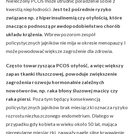
Nieleczony PCOS może utrudnić poradzenie sobie z
kwestią niepłodności.
Jest też pośrednie ryzyko
związane np. z hiperinsulinemią czy otyłością, które
znacząco podnoszą prawdopodobieństwo chorób
układu krążenia.
Wbrew pozorom zespół
policystycznych jajników nie mija w okresie menopauzy. I
może powodować większe zagrożenie dla zdrowia.
Często towarzysząca PCOS otyłość, a więc większy
zapas tkanki tłuszczowej, powoduje zwiększenie
zagrożenia rozwoju hormonalnie zależnych
nowotworów, np. raka błony śluzowej macicy czy
raka piersi.
Poza tym będący konsekwencją
policystycznych jajników brak miesiączki oznacza ryzyko
rozrostu niezłuszczonego endometrium. Dlatego w
przypadku gdy kobieta w wieku około 50 lat, mająca
nieregularne miesiączki, zauważy nagłe silne krwawienie