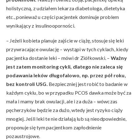
holistyczną, z udziałem lekarza diabetologa, dietetyka
etc., ponieważ u części pacjentek dominuje problem
wynikający z insulinooporności.
– Jeżeli kobieta planuje zajście w ciążę, stosuje się leki
przywracające owulację – wystąpi w tych cyklach, kiedy
pacjentka dostanie leki – mówi dr Ziółkowski. –
Ważny
jest zatem monitoring cykli, dlatego nie zaleca się
podawania leków długofalowo, np. przez pół roku,
bez kontroli USG.
Bezpieczniej jest robić to badanie w
każdym cyklu, bo w przypadku PCOS dawka może być za
mała i mamy brak owulacji, ale i za duża – wówczas
pęcherzyków będzie za dużo, wtedy jest ryzyko ciąży
mnogiej. Jeśli leki te nie działają lub są nieodpowiednie,
proponuje się tym pacjentkom zapłodnienie
pozaustrojowe.