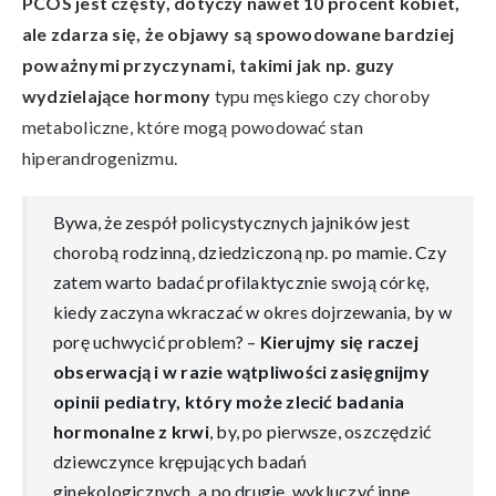
PCOS jest częsty, dotyczy nawet 10 procent kobiet,
ale zdarza się, że objawy są spowodowane bardziej
poważnymi przyczynami, takimi jak np. guzy
wydzielające hormony
typu męskiego czy choroby
metaboliczne, które mogą powodować stan
hiperandrogenizmu.
Bywa, że zespół policystycznych jajników jest
chorobą rodzinną, dziedziczoną np. po mamie. Czy
zatem warto badać profilaktycznie swoją córkę,
kiedy zaczyna wkraczać w okres dojrzewania, by w
porę uchwycić problem? –
Kierujmy się raczej
obserwacją i w razie wątpliwości zasięgnijmy
opinii pediatry, który może zlecić badania
hormonalne z krwi
, by, po pierwsze, oszczędzić
dziewczynce krępujących badań
ginekologicznych, a po drugie, wykluczyć inne