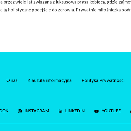
a przez wiele lat związana z luksusową prasą kobiecą, gdzie zajmow
je ją holistyczne podejście do zdrowia. Prywatnie miłośniczka podró
O nas
Klauzula informacyjna
Polityka Prywatności
OOK
INSTAGRAM
LINKEDIN
YOUTUBE